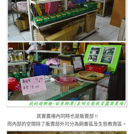
其實農場內同時也是販賣部 !!
而內部的空間除了
販賣部外可
分為飼養區及生態教育區
。