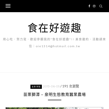
Skip
to
content
食在好遊趣
用心吃．努力寫．歡迎參觀我的"食在好遊趣"!! 美食邀約．活動請來
信：oie1314@hotmail.com.tw
/
191
次瀏覽
2013-06-05
苗栗景點
苗栗獅潭 – 泉明生態教育蠶業農場