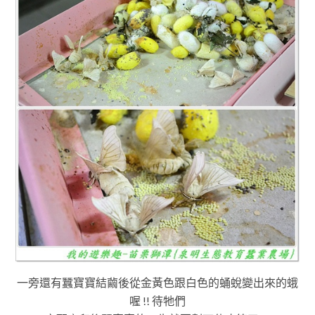
一旁還有蠶寶寶結繭後從金黃色跟白色的蛹蛻變出來的蛾
喔 !! 待牠們