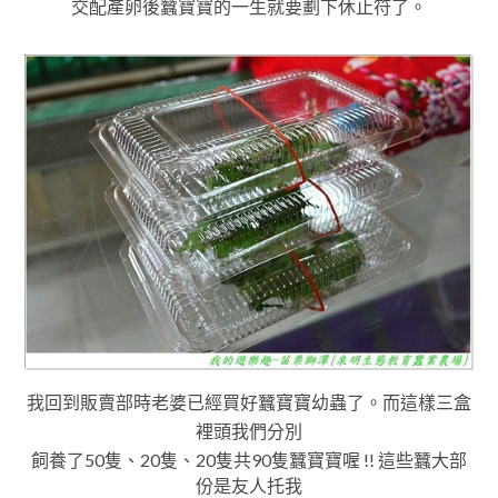
交配產卵後蠶寶寶的一生就要劃下休止符了
。
我回到販賣部時老婆已經買好蠶寶寶幼蟲了
。
而這樣三盒
裡頭我們分別
飼養了50
隻
、
20
隻
、
20隻共
90隻蠶寶寶喔 !
! 這些蠶大部
份是友人托我