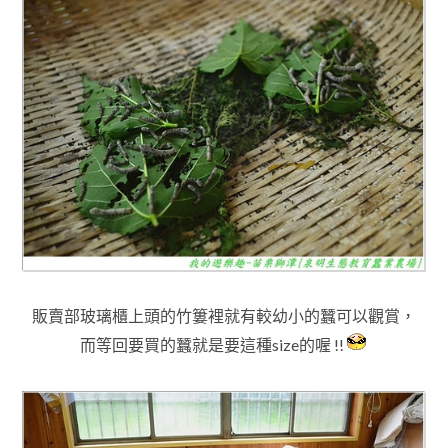
販賣部玻璃櫃上頭的竹簍裡就有較幼小的蠶可以觀賞，
而等回要買的蠶
就是要這種size的喔 !!