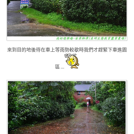
來到目的地後待在車上等雨勢較歇時我們才趕緊下車進園
區 …