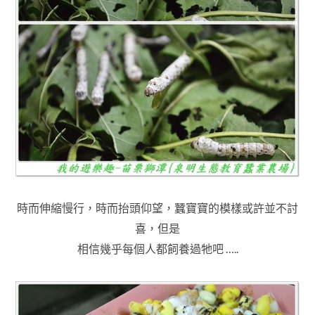
時而伸縮慢行，時而抬頭仰望
，
蠶寶寶的模樣或許並不討
喜
，但是
相信幾乎每個人都飼養過牠吧 …..