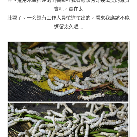
寶吧
，實在
太
壯觀了
。
一旁還有工作人員忙進忙出的
，看來我應該不能
逗留太久喔 …