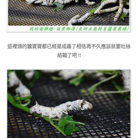
這裡頭的蠶寶寶都已經是成蟲了相信再不久應該就要吐絲
結繭了吧 !!