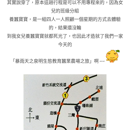
其實說穿了
，原本這趟行程是可以不用專程來的
，
因為女
兒的班級分組
養蠶寶寶
，是一組四人一人照顧一個星期的方式去體驗
的
，
結果還沒輪
到我女兒養蠶寶寶就都死光了
，也因此才造就了我們一家
今天的
「暴
雨天之泉明生態教育
蠶業農場之旅
」啊 ~~