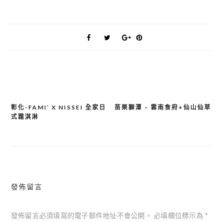
彰化-FAMI’ X NISSEI 全家日
苗栗獅潭 – 雲南食府+仙山仙草
文
式霜淇淋
章
導
覽
發佈留言
發佈留言必須填寫的電子郵件地址不會公開。
必填欄位標示為
*