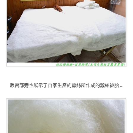
販賣部旁也展示了自家生產的蠶絲所作成的蠶絲被胎 …