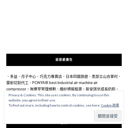
就是愛廣告
‧
多益
‧
月子中心
‧
巧克力專賣店
‧
日本四國旅遊
‧
黑部立山合掌村
‧
雷射切割代工
‧
PONYAIR best industrial air machine air
compressor
‧
無塵室管理規劃
‧
婚紗禮服租賃
‧
新安琪兒成長奶粉
‧
原木神像雕刻-唐山居家佛俱
‧
AMD AM4 Crypto Mining
Privacy & Cookies: This site uses cookies. By continuing to use this
website, you agree to their use.
Motherboards-BIOSTAR
‧
仙台旅遊行程
‧
台北市搬家公司
‧
琉璃 獎
To find out more, including how to control cookies, see here:
Cookie 政策
座
‧
分類