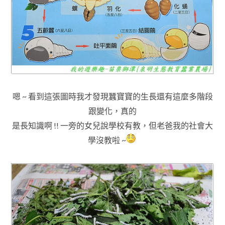
嗯 ~ 看到這張圖時我才發現蠶寶寶的生長還有這麼多階段
跟變化
，真的
是長知識啊 !! 一旁的女兒說學校有教
，但老爸我的社會大
學沒
教啦 ~