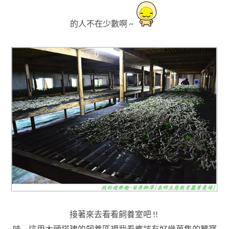
的人不在少數啊 ~
接著來去看看飼養室吧 !!
哇 ~ 這用木頭搭建的飼養區裡我看應該有好幾萬隻的蠶寶