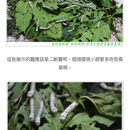
這些展示的蠶應該是二齡蠶吧，個頭還很小趕緊多吃些桑
葉啊 ~