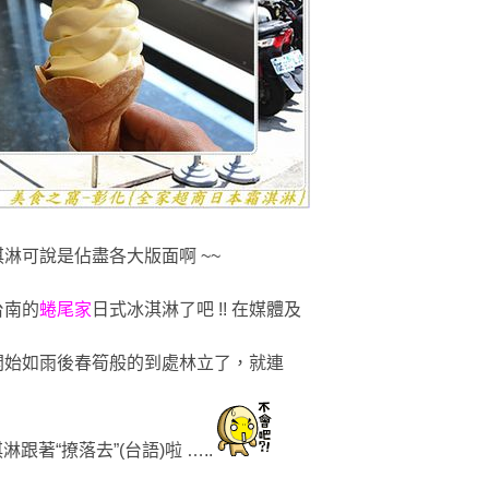
淋可說是佔盡各大版面啊 ~~
台南的
蜷尾家
日式冰淇淋了吧
!! 在媒體及
開始如雨後春筍般
的到處林立了，就連
淇淋跟
著
“撩落去”(台語)啦 …..