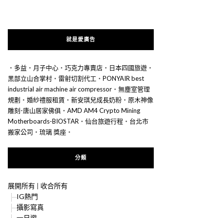
就是愛廣告
‧
多益
‧
月子中心
‧
巧克力專賣店
‧
日本四國旅遊
‧
黑部立山合掌村
‧
雷射切割代工
‧
PONYAIR best
industrial air machine air compressor
‧
無塵室管理
規劃
‧
婚紗禮服租賃
‧
新安琪兒成長奶粉
‧
原木神像
雕刻-唐山居家佛俱
‧
AMD AM4 Crypto Mining
Motherboards-BIOSTAR
‧
仙台旅遊行程
‧
台北市
搬家公司
‧
琉璃 獎座
‧
分類
展開所有
|
收合所有
IG熱門
攝影寫真
一日遊