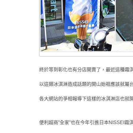
終於等到彰化也有分店開賣了，最近這種霜淇
以這類冰淇淋造成話題的開山始祖
應該就屬
各大網站的爭相報導下
這樣的冰淇淋店也就
便利超商”全家”也在今年引進日本NISSEI霜