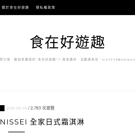
關於食在好遊趣
隱私權政策
食在好遊趣
力寫．歡迎參觀我的"食在好遊趣"!! 美食邀約．活動請來信：oie1314@hotmail.
/
2,783
次瀏覽
2013-06-02
食
X NISSEI 全家日式霜淇淋