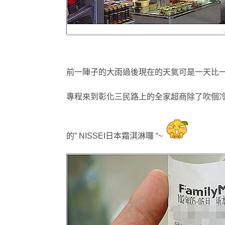
前一陣子的大雨過後現在的天氣可是一天比一
專程來到彰化三民路上的全家超商除了
吹個
的
” NISSEI日本霜淇淋囉 “~