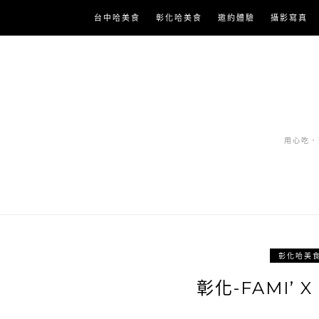
Skip
台中哈美食
彰化哈美食
邀約體驗
攝影寫真
to
content
用心吃．努
彰化哈美
彰化-FAMI’ 