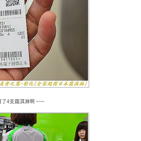
買了4支霜淇淋啊 ~~~