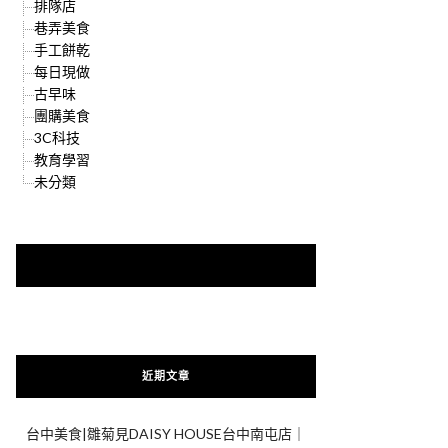
排隊店
巷弄美食
手工餅乾
每日現做
古早味
團購美食
3C科技
教育學習
未分類
快來加入{食在好遊趣粉絲團}
近期文章
台中美食|雛菊見DAISY HOUSE台中南屯店｜