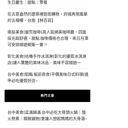
生日慶生｜甜點｜聚餐
在古意盎然的建築裡逛街購物，府城再現風華
的五棧樓，台南【林百貨】
南投美食|蠻荒咖啡|高人氣網美咖啡廳，四面
採光超舒適，甜點.咖啡價格也合理，來日月潭
可安排順遊朝聖一番 !!
彰化美食|咕嚕手作冰淇淋|彰化的優質冰淇淋
店|讓人驚艷的美味冰品，美味不容錯過～
台中美食|稻鮨 板前吞食|平價美味日式料理|逢
甲必吃優質好店~
熱門文章
台中美食|盆滿鍋滿 台中必吃大骨頭火鍋｜慢
火熬煮｜精緻鍋物|會讓人想起媽媽的大骨湯~