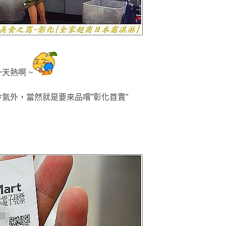
天熱啊 ~
冷氣外
，當然就是要來品嚐”彰化首賣”