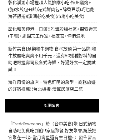
彰化溪湖市場裡超人氣排隊小吃-神州窯烤+
(施)水煎包+(郎)港式鮮肉包+醇香豆漿(巧也飽
海苔飯捲)(溪湖必吃美食)(市場小吃美食)
彰化和美伸港一日遊!!雅溝彩繪社區+探索迷宮
(午餐)+周錦宗工作室+福安宮+伸港濕地
新竹美食|涮樂和牛鍋物 食べ放題 第一品牌|和
牛放題吃爽爽不用千元，還有50幾種好料的自
助吧跟握壽司及各式海鮮，好湯好食一定要試
試 !!
海洋風情的旅店，特色鮮明的房型，商務旅遊
的好宿推薦!!台北板橋-清翼居旅店二館
近期留言
「
Freddieweems
」於〈
台中美食|聚 日式鍋物
自助吧免費吃到飽!!家庭聚餐,好友聚會,統統把
它聚在一起~當月壽星還有生日禮~
〉發佈留言