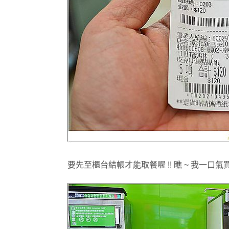
要先至櫃台結帳才能取餐喔 !! 瞧 ~ 我一口氣