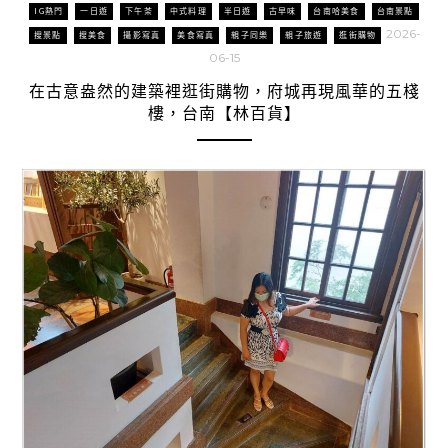
IG熱門
一日遊
下午茶
中式料理
半日遊
古早味
台南哈美食
台南景點
2026-
搜景點
搜美食
攝影寫真
美食寫真
親子同樂
親子旅遊
逛街購物
06-15
在古意盎然的建築裡逛街購物，府城再現風華的五棧
樓，台南【林百貨】