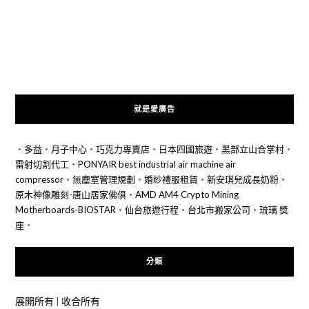
就是愛廣告
‧
多益
‧
月子中心
‧
巧克力專賣店
‧
日本四國旅遊
‧
黑部立山合掌村
‧
雷射切割代工
‧
PONYAIR best industrial air machine air
compressor
‧
無塵室管理規劃
‧
婚紗禮服租賃
‧
新安琪兒成長奶粉
‧
原木神像雕刻-唐山居家佛俱
‧
AMD AM4 Crypto Mining
Motherboards-BIOSTAR
‧
仙台旅遊行程
‧
台北市搬家公司
‧
琉璃 獎
座
‧
分類
展開所有
|
收合所有