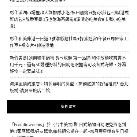
彰化溪湖市場裡超人氣排隊小吃-神州窯烤+(施)水煎包+(郎)港式
鮮肉包+醇香豆漿(巧也飽海苔飯捲)(溪湖必吃美食)(市場小吃美
食)
彰化和美伸港一日遊!!雅溝彩繪社區+探索迷宮(午餐)+周錦宗工
作室+福安宮+伸港濕地
新竹美食|涮樂和牛鍋物 食べ放題 第一品牌|和牛放題吃爽爽不
用千元，還有50幾種好料的自助吧跟握壽司及各式海鮮，好湯
好食一定要試試 !!
海洋風情的旅店，特色鮮明的房型，商務旅遊的好宿推薦!!台北
板橋-清翼居旅店二館
近期留言
「
Freddieweems
」於〈
台中美食|聚 日式鍋物自助吧免費吃到
飽!!家庭聚餐,好友聚會,統統把它聚在一起~當月壽星還有生日禮