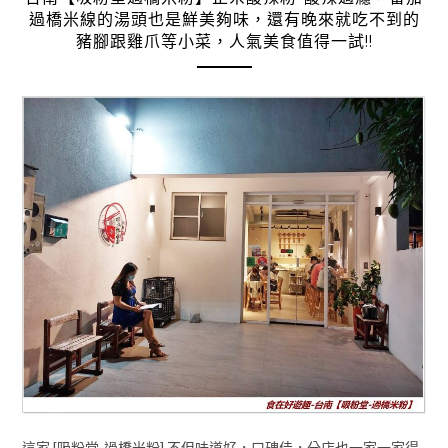
過橋米線的湯頭也是鮮美夠味，還有晚來就吃不到的
豬腳跟雞爪等小菜，人氣美食值得一試!!
這家 [吸粉堂-過橋米粉] 不但味道好，口碑佳，分店也一家一家得