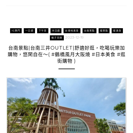
IG熱門
一日遊
下午茶
半日遊
台南哈美食
台南景點
搜景點
搜美食
2023-12-19
親子同樂
台南景點|台南三井OUTLET|舒適好逛，吃喝玩樂加
購物，悠閑自在～( #鶴橋風月大阪燒 #日本美食 #逛
街購物 )