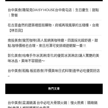
台中美食|雛菊見DAISY HOUSE台中南屯店｜生日慶生｜甜點
｜聚餐
在古意盎然的建築裡逛街購物，府城再現風華的五棧樓，台南
【林百貨】
南投美食|蠻荒咖啡|高人氣網美咖啡廳，四面採光超舒適，甜
點.咖啡價格也合理，來日月潭可安排順遊朝聖一番 !!
彰化美食|咕嚕手作冰淇淋|彰化的優質冰淇淋店|讓人驚艷的美
味冰品，美味不容錯過～
台中美食|稻鮨 板前吞食|平價美味日式料理|逢甲必吃優質好店
~
熱門文章
台中美食|盆滿鍋滿 台中必吃大骨頭火鍋｜慢火熬煮｜精緻鍋
物|會讓人想起媽媽的大骨湯~