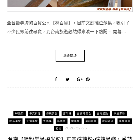
全台最老牌的百貨公司【林百貨】，目前文創攤位聚集，吸引了
不少民眾前往尋寶，到台南旅遊必然得來湊一下熱鬧。 開幕 …
繼續閱讀
IG熱門
中式料理
傳統美食
古早味
台南哈美食
台南景點
家庭聚餐
巷弄美食
平價美食
手路菜
排隊店
搜美食
攝影寫真
現點現做
美食寫真
2026-02-26
老街
台南【吸粉堂過橋米粉】正宗酸辣粉-酸辣過癮，番茄