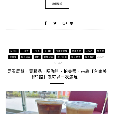
繼續閱讀
IG熱門
一日遊
下午茶
半日遊
台南哈美食
台南景點
排隊店
搜景點
2024-
搜美食
攝影寫真
美拍
美食寫真
親子同樂
親子旅遊
親子體驗
02-02
要看展覽，買藝品，喝咖啡，拍美照，來趟【台南美
術2館】就可以一次滿足！