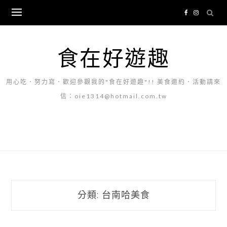
Skip
to
content
食在好遊趣
用心吃．努力寫．歡迎參觀我的"食在好遊趣"!! 美食邀約．活動請來
信：oie1314@hotmail.com.tw
分類:
台南哈美食