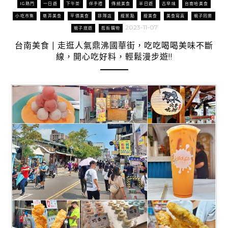
IG熱門
一日遊
下午茶
伴手禮
傳統美食
半日遊
古早味
台南哈美食
小吃市集
巷弄美食
平價美食
排隊店
搜景點
搜美食
美食寫真
親子同樂
2023-11-07
親子旅遊
逛街購物
台南美食 | 走逛人氣鼎沸國華街，吃吃喝喝美味不斷
線，開心吃好料，輕鬆漫步遊!!