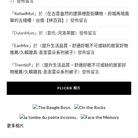
~
〉發佈留言
「
RafaelMut
」於〈
在古意盎然的建築裡逛街購物，府城再現風
華的五棧樓，台南【林百貨】
〉發佈留言
「
DylanMum
」於〈
彰化-河洛茶館
〉發佈留言
「
EanMor
」於〈
提升生活品質，舒適好眠不可或缺的居家好物
推薦/久賴寢具-澎澎雲朵系列被子
〉發佈留言
「
TrentkiP
」於〈
提升生活品質，舒適好眠不可或缺的居家好
物推薦/久賴寢具-澎澎雲朵系列被子
〉發佈留言
FLICKR 相片
更多相片