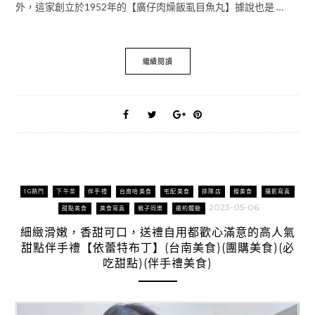
外，這家創立於1952年的【廣仔肉燥飯虱目魚丸】據說也是 …
繼續閱讀
IG熱門
下午茶
伴手禮
台南哈美食
宅配美食
排隊店
搜美食
攝影寫真
2023-05-06
甜點美食
美食寫真
親子同樂
邀約體驗
細緻滑嫩，香甜可口，送禮自用都歡心滿意的高人氣
甜點伴手禮【依蕾特布丁】(台南美食)(團購美食)(必
吃甜點)(伴手禮美食)