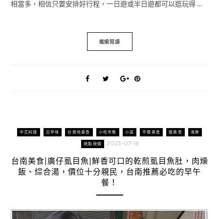
相當多，相信只要安排好行程，一日遊或半日遊都可以逛玩得 …
繼續閱讀
中式料理
古早味
台南哈美食
小吃市集
小菜
平價美食
搜美食
海鮮
2023-07-16
現點現做
台南美食|廣仔虱目魚|鮮香可口的乾煎虱目魚肚，肉燥
飯、綜合湯，價位十分親民，台南推薦必吃的早午
餐！