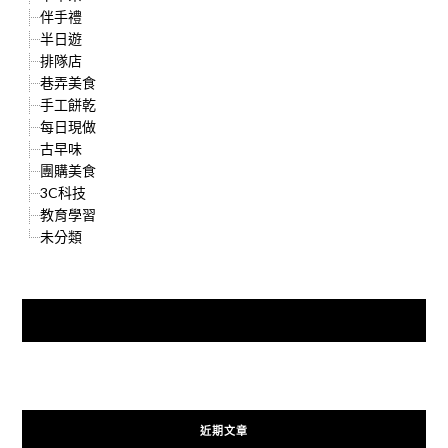
伴手禮
半日遊
排隊店
巷弄美食
手工餅乾
每日現做
古早味
團購美食
3C科技
教育學習
未分類
快來加入{食在好遊趣粉絲團}
近期文章