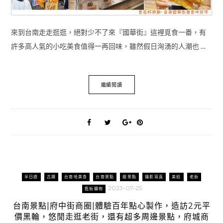
來到台南走走逛逛，絕對少不了來『國華街』這裡覓食一番，有
許多高人氣的小吃美食值得一再回味，雖然假日洶湧的人潮也 …
繼續閱讀
半日遊
古蹟
台南哈美食
台南景點
搜景點
攝影寫真
美拍
老街
2023-07-25
逛街購物
台南景點|府中街商圈|體驗百年點心製作，造訪2元平
價黑輪，悠閒走逛老街，還有超多周邊景點，府城商