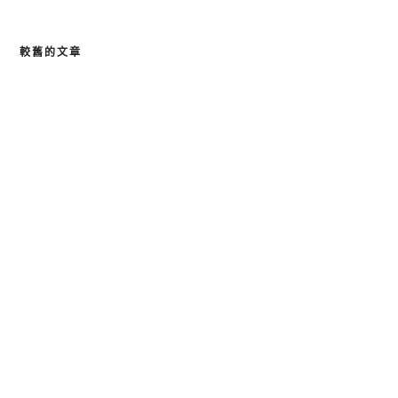
較舊的文章
文
章
導
覽