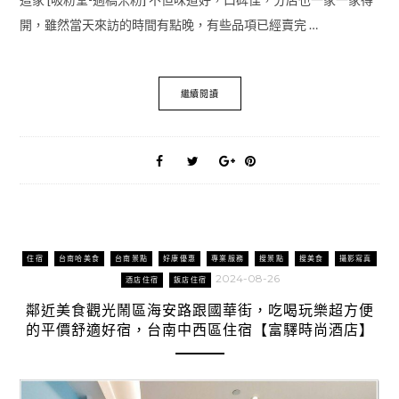
開，雖然當天來訪的時間有點晚，有些品項已經賣完 …
繼續閱讀
住宿
台南哈美食
台南景點
好康優惠
專業服務
搜景點
搜美食
攝影寫真
2024-08-26
酒店住宿
飯店住宿
鄰近美食觀光鬧區海安路跟國華街，吃喝玩樂超方便
的平價舒適好宿，台南中西區住宿【富驛時尚酒店】