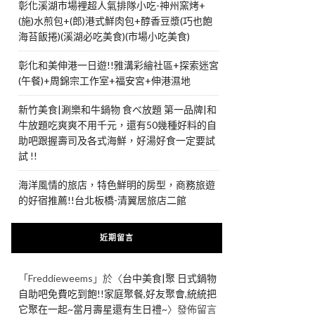
彰化溪湖市場裡超人氣排隊小吃-神州窯烤+
(施)水煎包+(郎)港式鮮肉包+醇香豆漿(巧也飽
海苔飯捲)(溪湖必吃美食)(市場小吃美食)
彰化和美伸港一日遊!!雅溝彩繪社區+探索迷宮
(午餐)+周錦宗工作室+福安宮+伸港濕地
新竹美食|涮樂和牛鍋物 食べ放題 第一品牌|和
牛放題吃爽爽不用千元，還有50幾種好料的自
助吧跟握壽司及各式海鮮，好湯好食一定要試
試 !!
海洋風情的旅店，特色鮮明的房型，商務旅遊
的好宿推薦!!台北板橋-清翼居旅店二館
近期留言
「
Freddieweems
」於〈
台中美食|聚 日式鍋物
自助吧免費吃到飽!!家庭聚餐,好友聚會,統統把
它聚在一起~當月壽星還有生日禮~
〉發佈留言