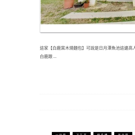
這家【白鹿窯木燒麵包】可說是日月潭魚池這邊高
白鹿跟 …
一日遊
下午茶
伴手禮
半日遊