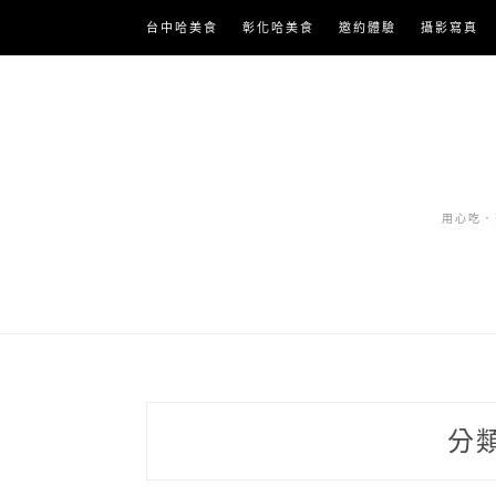
Skip
台中哈美食
彰化哈美食
邀約體驗
攝影寫真
to
content
用心吃．努
分