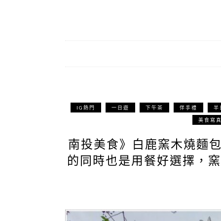
IG熱門
一日遊
下午茶
伴手禮
半
美食寫
南投美食》白鹿窯木燒麵
的同時也是用餐好選擇，窯