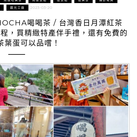
2023-03-20
觀光工廠
OCHA喝喝茶 / 台灣香日月潭紅茶
過程，買精緻特產伴手禮，還有免費的
茶葉蛋可以品嚐！