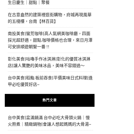
生日慶生｜甜點｜聚餐
在古意盎然的建築裡逛街購物，府城再現風華
的五棧樓，台南【林百貨】
南投美食|蠻荒咖啡|高人氣網美咖啡廳，四面
採光超舒適，甜點.咖啡價格也合理，來日月潭
可安排順遊朝聖一番 !!
彰化美食|咕嚕手作冰淇淋|彰化的優質冰淇淋
店|讓人驚艷的美味冰品，美味不容錯過～
台中美食|稻鮨 板前吞食|平價美味日式料理|逢
甲必吃優質好店~
熱門文章
台中美食|盆滿鍋滿 台中必吃大骨頭火鍋｜慢
火熬煮｜精緻鍋物|會讓人想起媽媽的大骨湯~