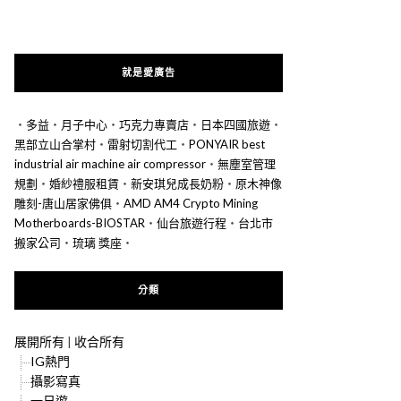
就是愛廣告
‧
多益
‧
月子中心
‧
巧克力專賣店
‧
日本四國旅遊
‧
黑部立山合掌村
‧
雷射切割代工
‧
PONYAIR best
industrial air machine air compressor
‧
無塵室管理
規劃
‧
婚紗禮服租賃
‧
新安琪兒成長奶粉
‧
原木神像
雕刻-唐山居家佛俱
‧
AMD AM4 Crypto Mining
Motherboards-BIOSTAR
‧
仙台旅遊行程
‧
台北市
搬家公司
‧
琉璃 獎座
‧
分類
展開所有
|
收合所有
IG熱門
攝影寫真
一日遊