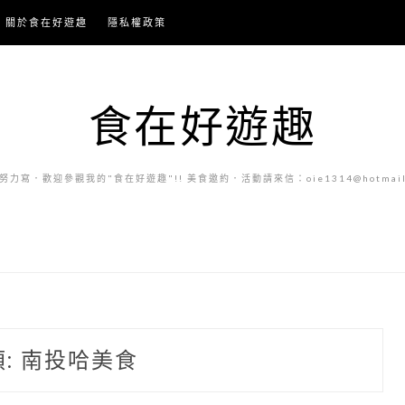
關於食在好遊趣
隱私權政策
食在好遊趣
力寫．歡迎參觀我的"食在好遊趣"!! 美食邀約．活動請來信：oie1314@hotmail.
類:
南投哈美食