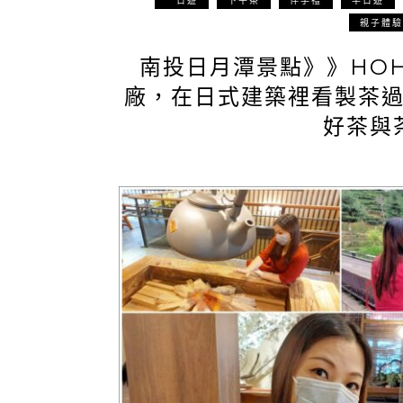
親子體驗
南投日月潭景點》》HOH
廠，在日式建築裡看製茶
好茶與