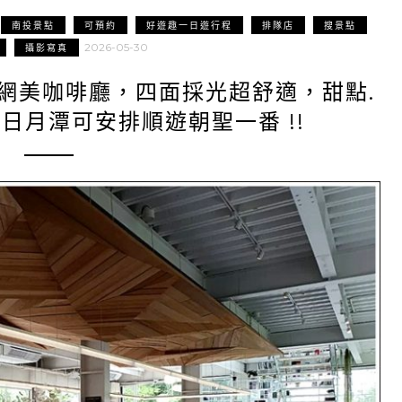
南投景點
可預約
好遊趣一日遊行程
排隊店
搜景點
2026-05-30
攝影寫真
氣網美咖啡廳，四面採光超舒適，甜點.
日月潭可安排順遊朝聖一番 !!