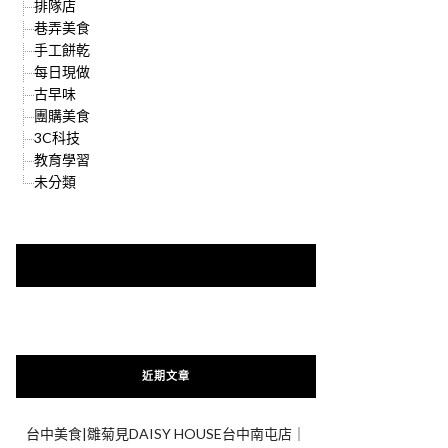
排隊店
巷弄美食
手工餅乾
每日現做
古早味
團購美食
3C科技
教育學習
未分類
快來加入{食在好遊趣粉絲團}
近期文章
台中美食|雛菊見DAISY HOUSE台中南屯店｜