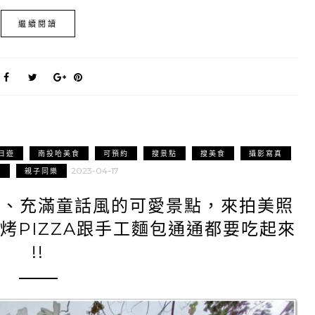
繼續閱讀
日遊
南投哈美食
可預約
搜景點
搜美食
攝影寫真
2023-04-17
真
親子同樂
包、充滿童話風的可愛景點，來拍美照
烤PIZZA跟手工麵包通通都要吃起來
!!