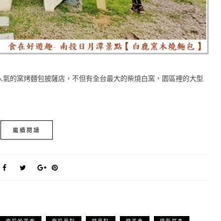
人氣的窯烤麵包披薩店，不但有全台最大的柴燒白窯，園區裡的大型
繼續閱讀
南投哈美食
南投景點
搜景點
搜美食
攝影寫真