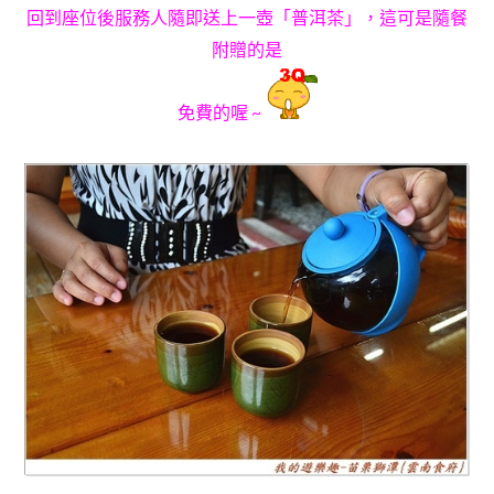
回到座位後服務人隨即送上一壺
「普洱茶
」
，這可是隨餐
附贈的是
免費的喔 ~