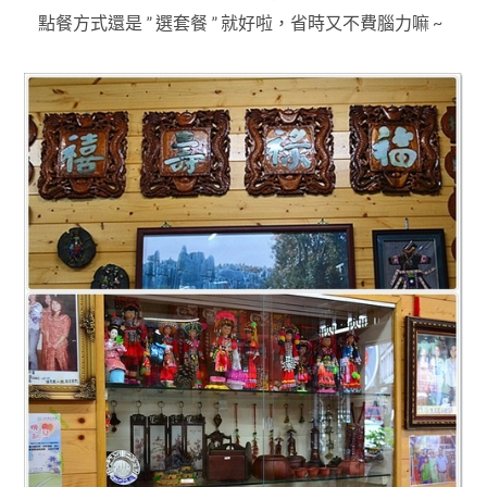
點餐方式還是 ” 選套餐 ” 就好
啦
，
省時又不費腦力嘛 ~