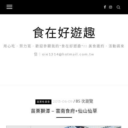
Skip
to
content
食在好遊趣
用心吃．努力寫．歡迎參觀我的"食在好遊趣"!! 美食邀約．活動請來
信：oie1314@hotmail.com.tw
/
85
次瀏覽
2013-06-09
苗栗哈美食
苗栗獅潭 – 雲南食府+仙山仙草