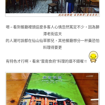
嗯 ~ 看到餐廳裡頭
這麼多客人
心情忽然篤定不少，因為獅
潭老街這天
的人潮可說都在仙山仙草那兒
，其他餐廳想分一杯羹恐怕
料理得要更
有特色才行啊
，看來”雲南食府”料理的還不錯喔 !!