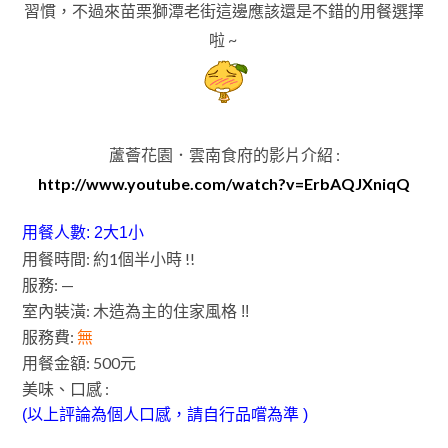
習慣
，
不過來苗栗獅潭
老
街這邊應該還是不錯的用餐選擇
啦 ~
蘆薈花園．雲南食府的影片介紹 :
http://www.youtube.com/watch?v=ErbAQJXniqQ
用餐人數: 2大1小
用餐時間: 約1個半小時 !!
服務: —
室內裝潢: 木造為主的
住家風格 !!
服務費:
無
用餐金額: 500元
美味、口感 :
(以上評論為個人口感，請自行品嚐為準 )