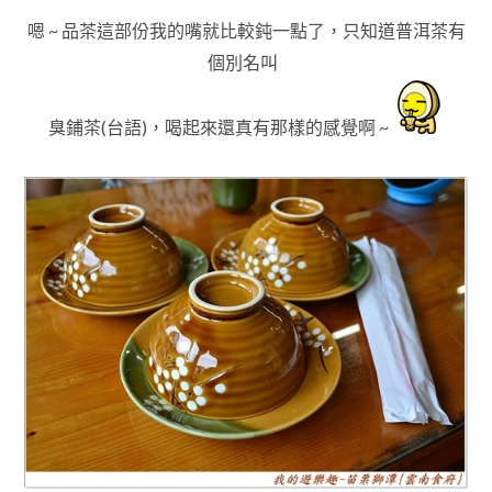
嗯 ~ 品茶這部份我的嘴就比較鈍一點了，只知道普洱茶有
個別名叫
臭鋪茶(台語)
，喝起來還真有那樣的感覺啊 ~