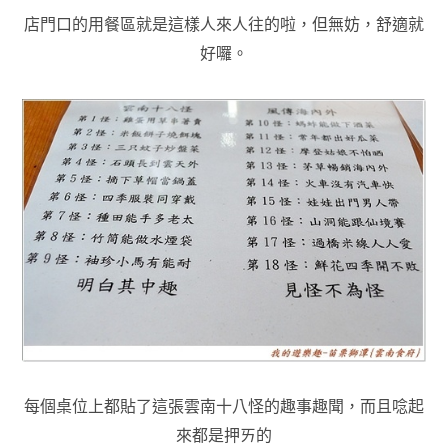
店門口的用餐區就是這樣
人來人往的啦
，但無妨
，舒適就
好囉
。
每個桌位上都貼了這張雲南十八怪的趣事趣聞，而且唸起
來都是押ㄞ的