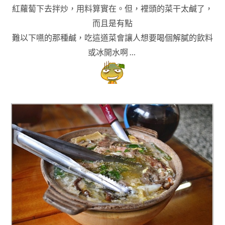
紅蘿蔔下去
拌炒
，用料算實在
。
但
，裡頭的菜干太鹹了
，
而且是有點
難以下嚥的那
種鹹
，吃這道菜會讓人想要喝個解膩的飲料
或冰開水啊 …