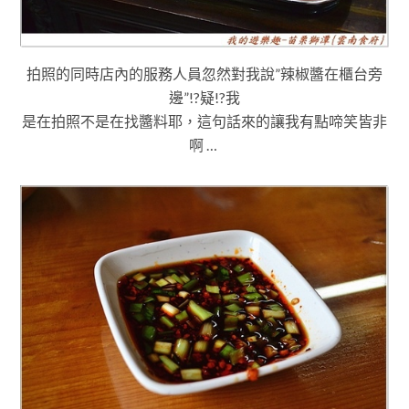
拍照的同時店內的服務人員忽然對我說”辣椒醬在櫃台旁
邊”!?疑!?我
是在拍照不是在找醬料耶
，這句話來的讓我有點啼笑皆非
啊 …