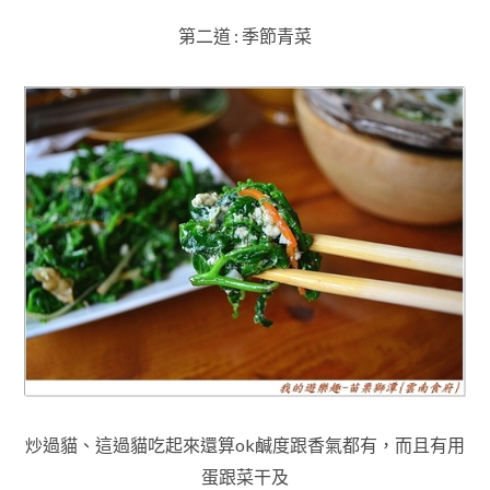
第二道 : 季節青菜
炒過貓
、
這過貓吃起來還算ok鹹度跟香氣都有
，而且有用
蛋跟菜干及