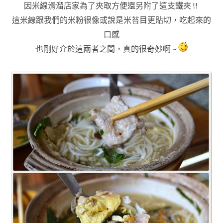
因米線滑溜店家為了夾取方便還另附了這支鐵夾
!!
這米線跟我們的米粉很像或說是米苔目更貼切
，
吃起來的
口感
也剛好介於
這兩者之間
，真的很奇妙啊 ~