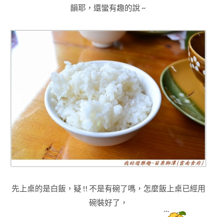
韻耶
，
還蠻有趣的說 ~
先上桌的是白飯，疑 !! 不是有碗了嗎
，怎麼飯上桌已經用
碗裝好了
，