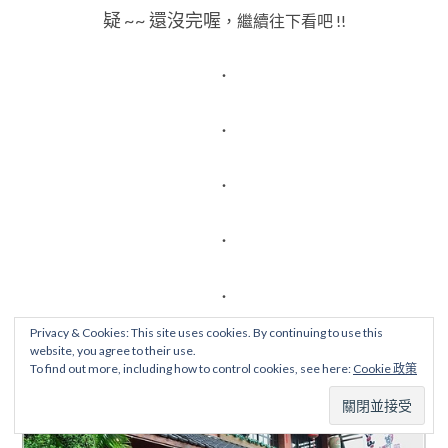
疑 ~~ 還沒完喔
，繼續往下看吧 !!
．
．
．
．
．
Privacy & Cookies: This site uses cookies. By continuing to use this
website, you agree to their use.
To find out more, including how to control cookies, see here:
Cookie 政策