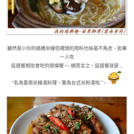
雖然是小份的過橋米線但裡頭的用料也絲毫不馬虎，如果
一人吃
這道餐相信會吃的很撐喔 ~~ 總而言之
，這道餐就是 …
“名為雲南米線湯料理
，實為台式米粉湯啦 ” ~