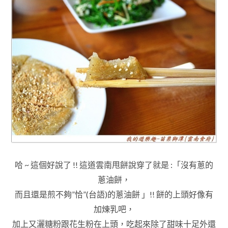
哈 ~ 這個好說了 !! 這道雲南甩餅說穿了就是 :
「
沒有蔥的
蔥油餅
，
而且還是煎不夠”恰”(台語)的
蔥油餅
」
!! 餅的上頭好像有
加煉乳吧
，
加上又灑糖粉跟花生粉在上頭
，
吃起來除了
甜味十足外還