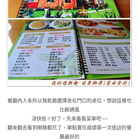
餐廳內人多所以我乾脆選擇坐在門口的桌位，想說這樣也
比較通風
涼快些 !! 好了
，先來看看菜單吧 ~~
翻來翻去看到眼睛都花了
，
單點實在麻煩第一次造訪的餐
廳最
好的