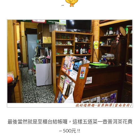
~
最後當然就是至櫃台結帳囉
，這樣五道菜一壺普洱茶花費
~ 500元 !!