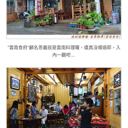
“雲南食府”顧名思義就是雲南料理囉，還真沒嚐過耶
，入
內一觀吧 …