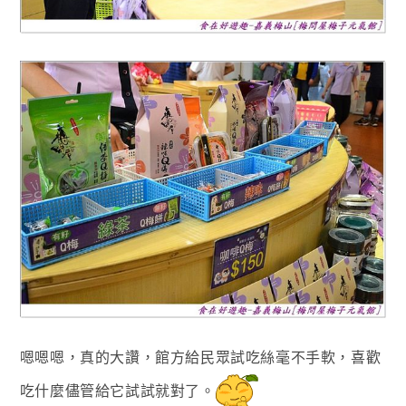
嗯嗯嗯，真的大讚
，館方給民眾試吃絲毫不手軟
，喜歡
吃什麼儘管給它
試試就對了
。