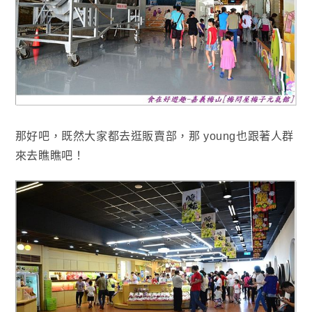
那好吧
，既然大家都去逛販賣部
，那 young也跟著人群
來去瞧瞧吧！