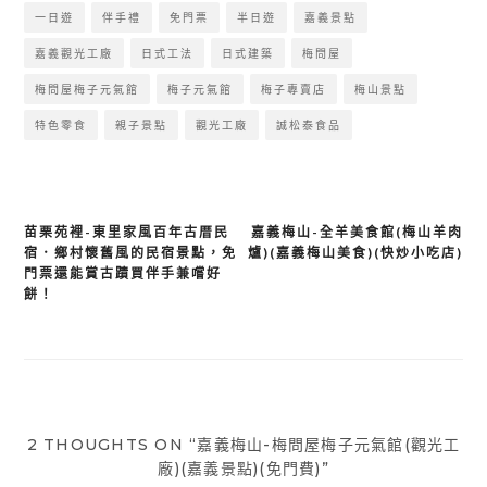
一日遊
伴手禮
免門票
半日遊
嘉義景點
嘉義觀光工廠
日式工法
日式建築
梅問屋
梅問屋梅子元氣館
梅子元氣館
梅子專賣店
梅山景點
特色零食
親子景點
觀光工廠
誠松泰食品
苗栗苑裡-東里家風百年古厝民
嘉義梅山-全羊美食館(梅山羊肉
文
宿．鄉村懷舊風的民宿景點，免
爐)(嘉義梅山美食)(快炒小吃店)
章
門票還能賞古蹟買伴手兼嚐好
餅！
導
覽
2 THOUGHTS ON “嘉義梅山-梅問屋梅子元氣館(觀光工
廠)(嘉義景點)(免門費)”