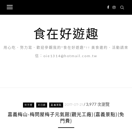
Skip
to
content
食在好遊趣
用心吃．努力寫．歡迎參觀我的"食在好遊趣"!! 美食邀約．活動請來
信：oie1314@hotmail.com.tw
/
3,977
次瀏覽
2017-07-21
伴手禮
半日遊
嘉義景點
嘉義梅山-梅問屋梅子元氣館(觀光工廠)(嘉義景點)(免
門費)