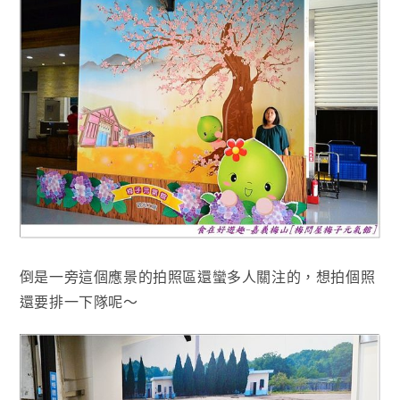
倒是一旁這個應景的拍照區還蠻多人關注的，想拍個照
還要排一下隊呢～