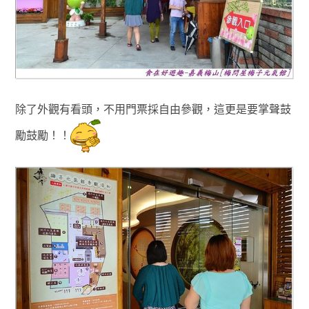
除了外觀有看頭，不用門票採自由參觀
，這更是要掌聲鼓
勵鼓勵！！