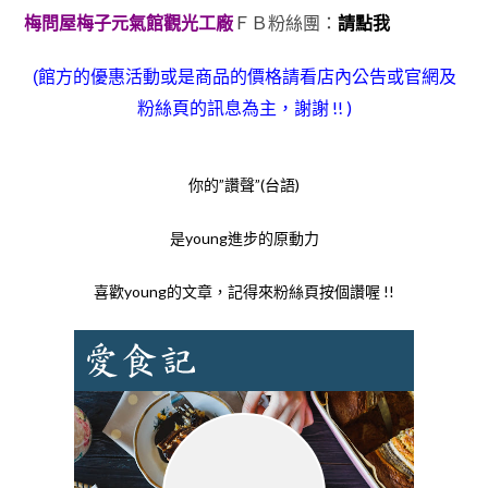
梅問屋梅子元氣館觀光工廠
ＦＢ粉絲團：
請點我
(館方
的優惠活動或是商品的
價格請看店內公告或官網及
，謝謝 !! )
粉絲頁的訊息為主
你的”讚聲”(台語)
是young進步的原動力
喜歡young的文章，記得來粉絲頁按個讚喔 !!