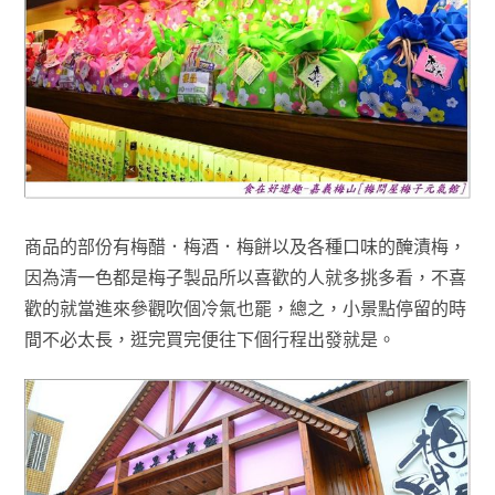
商品的部份有梅醋．梅酒．梅餅以及各種口味的醃漬梅
，
因為清一色都是
梅子製品所以喜歡的人就多挑多看
，不喜
歡的就當進來參觀吹個冷氣也罷
，總之
，小景點停留的時
間不必太長
，逛完買完便往下個行程出發就是
。