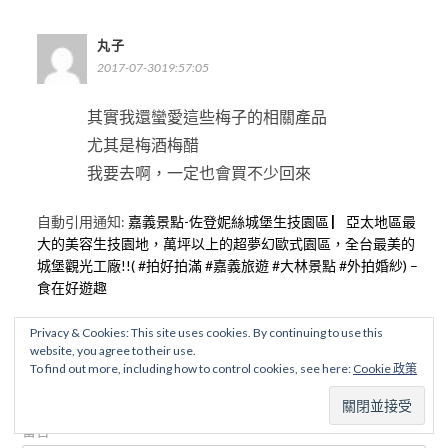
丸子
2017-07-3019:57:05
其實我還蠻愛這些梅子的相關產品
尤其是梅酒梅醋
我要去啊，一定也會買不少回來
自動引用通知:
嘉義景點-佐登妮絲城堡生技園區 ▏亞太地區最
大的美容生技園地，萬坪以上的超夢幻歐式園區，全台最美的
城堡觀光工廠!!( #拍好拍滿 #嘉義旅遊 #大林景點 #外拍婚紗) –
食在好遊趣
發佈留言
Privacy & Cookies: This site uses cookies. By continuing to use this
website, you agree to their use.
To find out more, including how to control cookies, see here:
Cookie 政策
發佈留言必須填寫的電子郵件地址不會公開。
必填欄位標示為
*
留言
*