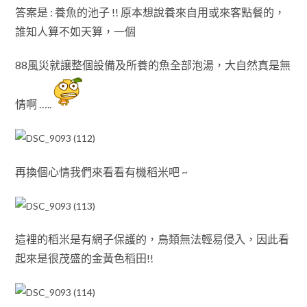
答案是 : 養魚的池子 !! 原本想說養來自用或來客點餐的
，
誰知
人算不如天算
，一個
88風災就讓整個設備及所養的魚全部泡湯
，大自然真是無
情啊 …..
再換個心情我們來看看有機稻米吧 ~
這裡的稻米是有網子保護的
，鳥類無法輕易侵入
，因此看
起來是很茂盛的金黃色稻田!!