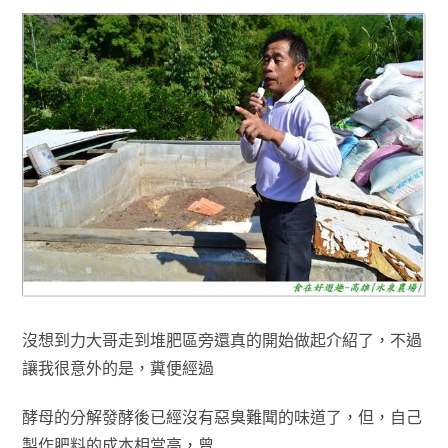
沒想到力大哥走到堆肥區旁還真的開始做起介紹了，不過
讓我很意外的是
，
糞便經過
酵母的分解發酵後
已經沒有惡臭難聞的味道了
，但
，
自己
製作肥料的成本相當高
，曾