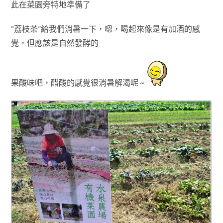
此
在菜園旁特地準備了
“荔枝茶”給我們消暑一下
，嗯
，喝起來像是有加酒的感
覺
，但應該是自然發酵的
果酸味吧
，醋酸的感覺很
消暑解渴呢 ~