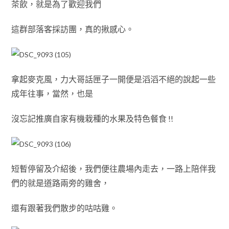
茶飲
，就是
為了歡迎我們
這群部落客採訪團
，真的揪感心
。
拿起麥克風
，
力大哥話匣子一開便是滔滔不絕的說起一些
成年往事
，當然
，也是
沒忘記推廣自家
有機
栽種的水果及特色餐食 !!
短暫停留及介紹後，我們便往農場內走去
，一路上陪伴我
們的就是道路兩旁的雞舍
，
還有跟著我們散步的咕咕雞
。