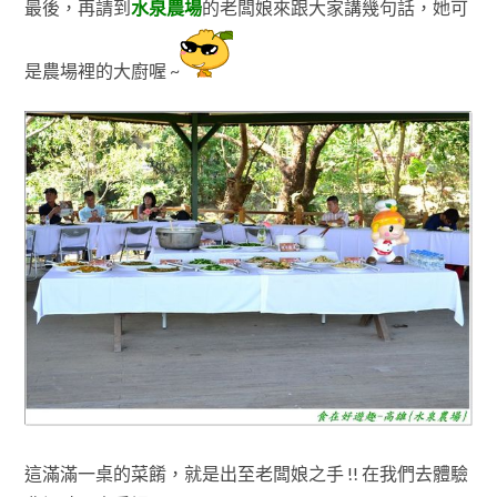
最後，再請到
水泉農場
的老闆娘來跟大家講幾句話
，她可
是農場裡的大廚喔 ~
這滿滿一桌的菜餚
，就是出至老闆娘之手
!! 在我們去體驗