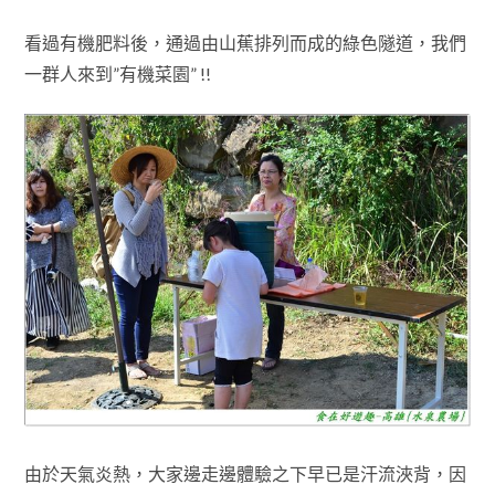
看過有機肥料後
，
通過由山蕉排列而成的綠色隧道，我們
一群人來到”有機菜園” !!
由於天氣炎熱
，大家邊走邊體驗之下早已是汗流浹背
，
因