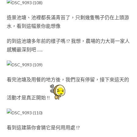
造景池塘
、池裡都長滿青苔了
，
只剩幾隻鴨子仍在上頭游
水
，
看到這幅景你能想像
的到這池塘多年前的樣子嗎 !? 我想
，農場的力大哥一家人
感觸最深刻吧 …..
看完池塘及用餐的地方後
，我們沒有停留
，
接下來這天的
活動才是真正開始 !!
看到這建築你會猜它是何用用處 !?