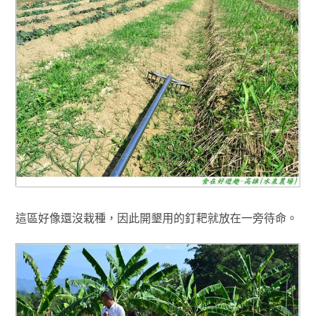
這區好像還沒栽種
，因此
開墾用的釘耙就放在一旁待命
。