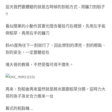
這天我們要體驗的就是古時候的割稻方式 – 用鐮刀割稻子
!!
看似簡單的小動作其實也隱含著技巧在裡頭
，先用左手扳
倒稻草
，再用右手的鐮刀
斜45度角往下一割
就行了
，因此
想割的漂亮
、
割的輕鬆
、
割的安全
，
一定要聽從在
場大哥的教導
，不然受傷可得不償失
。
再來，割稻後再來當然就是將米跟跟稻草分開
，這時力大
哥的孫子孫女
合力推來一台
舊式的稻穀機 …