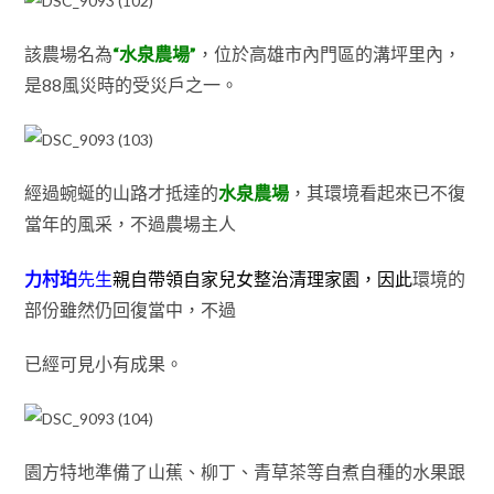
該農場名為
“水泉農場”
，位於高雄市內門區的溝坪里內
，
是88風災時的受災戶之一
。
經過蜿蜒的山路才抵達的
水泉農場
，其環境看起來已不復
當年的風采
，不過
農場主人
力村珀
先生
親自
帶領自家兒女整治清理家園，因此
環境的
部份雖然仍
回復當中，不過
已經可見小有成果
。
園方特地準備了山蕉
、柳丁
、青草茶等自煮自種的水果跟