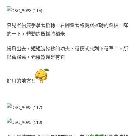
只見老伯雙手拿著稻穗
，
右腳踩著將機器運轉的踏板，嘩
的一下
，轉動的器械將稻米
掃飛出去，短短沒幾秒的功夫
，
稻穗就只剩下稻草了
。
所
以舊歸舊
，老機器還是有它
好
用的地方 !!