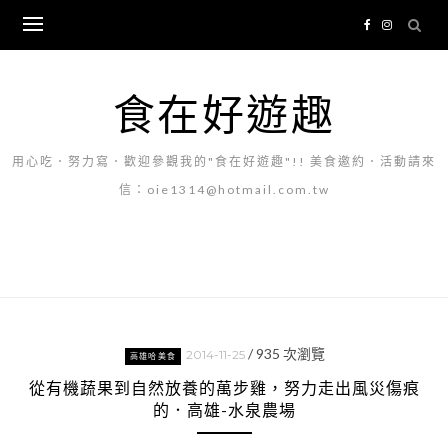
Skip
to
content
食在好遊趣
用心吃．努力寫．歡迎參觀我的"食在好遊趣"!! 美食邀約．活動請來
信：oie1314@hotmail.com.tw
/
935
次瀏覽
2014-11-25
高雄哈美食
從有機蔬果到自然放養的萬步雞，努力走出風災傷痕
的．高雄-水泉農場