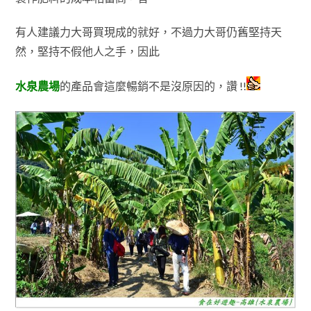
有人建議力大哥買現成的就好
，不過力大哥仍舊堅持天
然
，
堅持不假他人之手
，因此
水泉農場
的產品會這麼暢銷不是沒原因的
，讚 !!