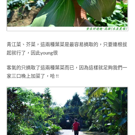
青江菜
、
芥菜
，這兩種葉菜是最容易摘取的
，只要連根拔
起就行了
，因此
young很
客氣的只摘取了這兩種葉菜而已
，因為這樣就足夠我們一
家三口晚上加菜了
，哈 !!