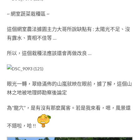
~ 網室蔬菜栽種區 ~
這個網室農法據園主力大哥所說
缺點有 : 太陽光不足
、
沒
有露水
、賣相不佳等 …
所以
，這個栽種法
應該還會再做改良 …
眼光一轉
，
翠綠滿佈的山嵐就映在眼前，據了解
，
這個山
林之地被地理師勘察後論定
為”龍穴”
，是有沒有那麼厲害
。
若是我來看
，嗯
，
風景還
不錯啦
，
哈 !!