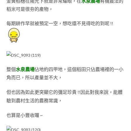
金黃稻穗在陽光下就是非常耀眼，在
水泉農場
有機農法的
稻米可是很夯的產物
，
每期耕作早就被預定一空
，
想吃還不見得吃的到呢 !!
整個
水泉農場
佔地約四甲地，這個稻田只佔農場裡的一小
角而已
，所以產量並不大
，
但也因為如此更突顯它的彌足珍貴 !!
因此對我來說
，能
體
驗到農村生活的
農務常
識
，
也算
是小豐收囉 ~