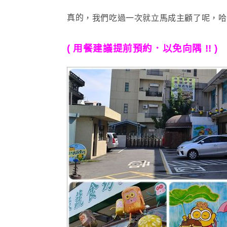
真的
，我們吃過一次就立馬成主顧了呢
，哈
( 用餐建議提前預約．以免向隅 !! )