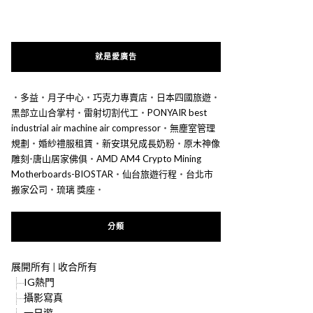
就是愛廣告
‧
多益
‧
月子中心
‧
巧克力專賣店
‧
日本四國旅遊
‧
黑部立山合掌村
‧
雷射切割代工
‧
PONYAIR best
industrial air machine air compressor
‧
無塵室管理
規劃
‧
婚紗禮服租賃
‧
新安琪兒成長奶粉
‧
原木神像
雕刻-唐山居家佛俱
‧
AMD AM4 Crypto Mining
Motherboards-BIOSTAR
‧
仙台旅遊行程
‧
台北市
搬家公司
‧
琉璃 獎座
‧
分類
展開所有
|
收合所有
IG熱門
攝影寫真
一日遊