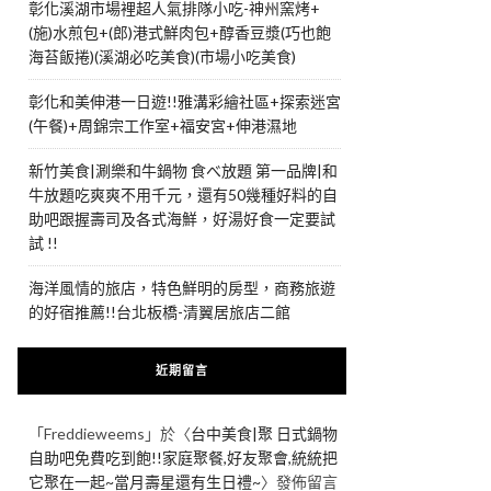
彰化溪湖市場裡超人氣排隊小吃-神州窯烤+
(施)水煎包+(郎)港式鮮肉包+醇香豆漿(巧也飽
海苔飯捲)(溪湖必吃美食)(市場小吃美食)
彰化和美伸港一日遊!!雅溝彩繪社區+探索迷宮
(午餐)+周錦宗工作室+福安宮+伸港濕地
新竹美食|涮樂和牛鍋物 食べ放題 第一品牌|和
牛放題吃爽爽不用千元，還有50幾種好料的自
助吧跟握壽司及各式海鮮，好湯好食一定要試
試 !!
海洋風情的旅店，特色鮮明的房型，商務旅遊
的好宿推薦!!台北板橋-清翼居旅店二館
近期留言
「
Freddieweems
」於〈
台中美食|聚 日式鍋物
自助吧免費吃到飽!!家庭聚餐,好友聚會,統統把
它聚在一起~當月壽星還有生日禮~
〉發佈留言