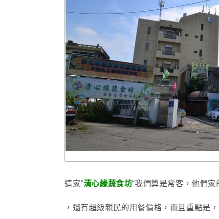
這家”
清心緣蔬食坊
“我們算是常客
，他們家
，
還有
超級親民的用餐價格
，而且重點是
，