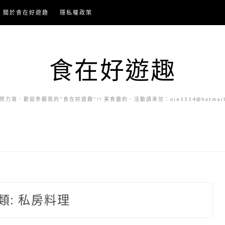
關於食在好遊趣
隱私權政策
食在好遊趣
力寫．歡迎參觀我的"食在好遊趣"!! 美食邀約．活動請來信：oie1314@hotmail.
類:
私房料理