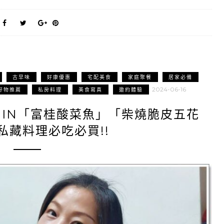
古早味
好康優惠
宅配美食
家庭聚餐
居家必備
2024-06-16
好物推薦
私房料理
美食寫真
邀約體驗
HIN「富桂酸菜魚」「柴燒脆皮五花
私藏料理必吃必買!!