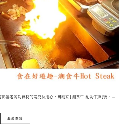
響老闆對食材的講究及用心，自創立 [ 潮食牛-亂切牛排 ]後， …
繼續閱讀