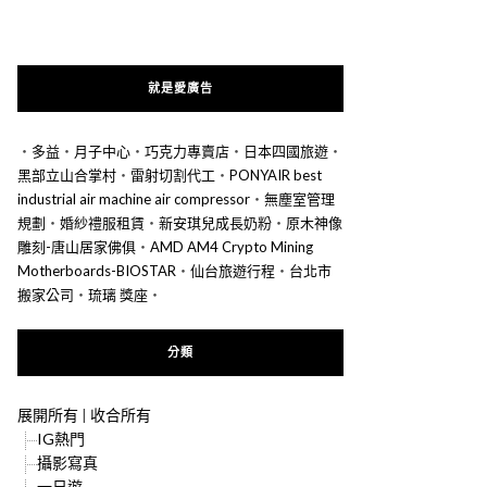
就是愛廣告
‧
多益
‧
月子中心
‧
巧克力專賣店
‧
日本四國旅遊
‧
黑部立山合掌村
‧
雷射切割代工
‧
PONYAIR best
industrial air machine air compressor
‧
無塵室管理
規劃
‧
婚紗禮服租賃
‧
新安琪兒成長奶粉
‧
原木神像
雕刻-唐山居家佛俱
‧
AMD AM4 Crypto Mining
Motherboards-BIOSTAR
‧
仙台旅遊行程
‧
台北市
搬家公司
‧
琉璃 獎座
‧
分類
展開所有
|
收合所有
IG熱門
攝影寫真
一日遊