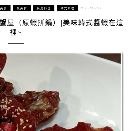
2025-08-30
美食
搜美食
私房料理
韓式料理
醬蟹屋（原蝦拼鍋）|美味韓式醬蝦在這
裡~