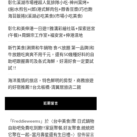
彰化溪湖市場裡超人氣排隊小吃-神州窯烤+
(施)水煎包+(郎)港式鮮肉包+醇香豆漿(巧也飽
海苔飯捲)(溪湖必吃美食)(市場小吃美食)
彰化和美伸港一日遊!!雅溝彩繪社區+探索迷宮
(午餐)+周錦宗工作室+福安宮+伸港濕地
新竹美食|涮樂和牛鍋物 食べ放題 第一品牌|和
牛放題吃爽爽不用千元，還有50幾種好料的自
助吧跟握壽司及各式海鮮，好湯好食一定要試
試 !!
海洋風情的旅店，特色鮮明的房型，商務旅遊
的好宿推薦!!台北板橋-清翼居旅店二館
近期留言
「
Freddieweems
」於〈
台中美食|聚 日式鍋物
自助吧免費吃到飽!!家庭聚餐,好友聚會,統統把
它聚在一起~當月壽星還有生日禮~
〉發佈留言