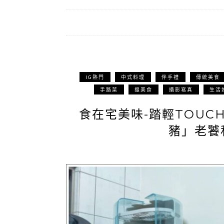
IG熱門
中式料理
伴手禮
傳統美食
手路菜
搜美食
攝影寫真
生活
食在宅美味-踏輕TOUC
豬」老饕