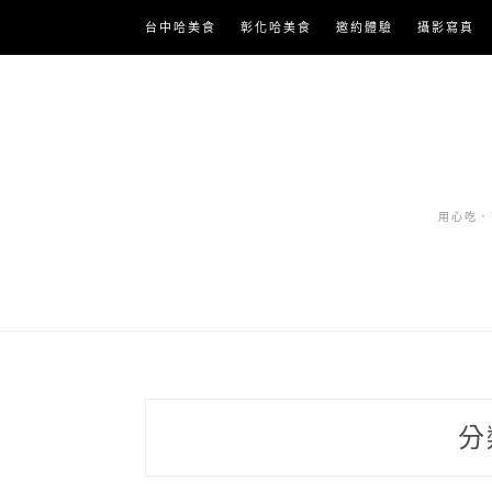
Skip
台中哈美食
彰化哈美食
邀約體驗
攝影寫真
to
content
用心吃．努
分