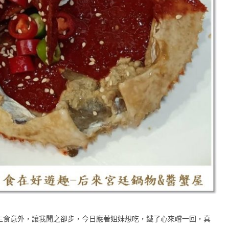
生食意外，讓我聞之卻步，今日應著姐妹想吃，鐵了心來嚐一回，真