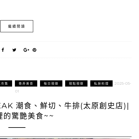
繼續閱讀
2025-05-
吃市集
巷弄美食
每日現做
現點現做
私房料理
01
EAK 潮食、鮮切、牛排(太原創史店)|
裡的驚艷美食~~