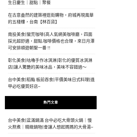
生日慶生｜甜點｜聚餐
在古意盎然的建築裡逛街購物，府城再現風華
的五棧樓，台南【林百貨】
南投美食|蠻荒咖啡|高人氣網美咖啡廳，四面
採光超舒適，甜點.咖啡價格也合理，來日月潭
可安排順遊朝聖一番 !!
彰化美食|咕嚕手作冰淇淋|彰化的優質冰淇淋
店|讓人驚艷的美味冰品，美味不容錯過～
台中美食|稻鮨 板前吞食|平價美味日式料理|逢
甲必吃優質好店~
熱門文章
台中美食|盆滿鍋滿 台中必吃大骨頭火鍋｜慢
火熬煮｜精緻鍋物|會讓人想起媽媽的大骨湯~