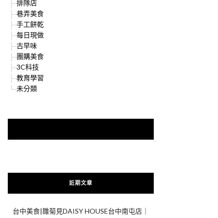
排隊店
巷弄美食
手工餅乾
每日現做
古早味
團購美食
3C科技
教育學習
未分類
快來加入{食在好遊趣粉絲團}
近期文章
台中美食|雛菊見DAISY HOUSE台中南屯店｜