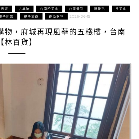
半日遊
古早味
台南哈美食
台南景點
搜景點
搜美食
2026-06-15
親子同樂
親子旅遊
逛街購物
購物，府城再現風華的五棧樓，台南
【林百貨】