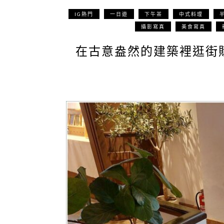
IG熱門
一日遊
下午茶
中式料理
攝影寫真
美食寫真
在古意盎然的建築裡逛街