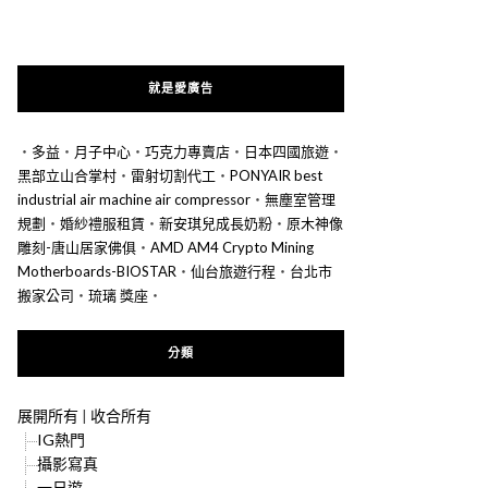
就是愛廣告
‧
多益
‧
月子中心
‧
巧克力專賣店
‧
日本四國旅遊
‧
黑部立山合掌村
‧
雷射切割代工
‧
PONYAIR best
industrial air machine air compressor
‧
無塵室管理
規劃
‧
婚紗禮服租賃
‧
新安琪兒成長奶粉
‧
原木神像
雕刻-唐山居家佛俱
‧
AMD AM4 Crypto Mining
Motherboards-BIOSTAR
‧
仙台旅遊行程
‧
台北市
搬家公司
‧
琉璃 獎座
‧
分類
展開所有
|
收合所有
IG熱門
攝影寫真
一日遊