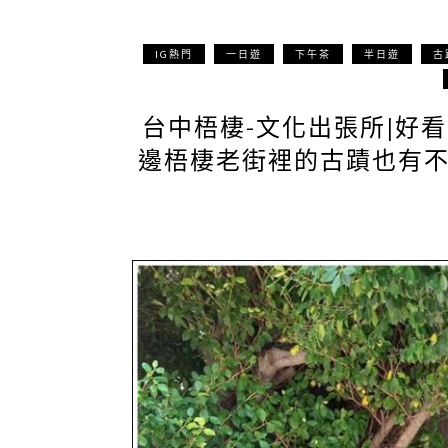
IG熱門
一日遊
下午茶
半日遊
古
台中梧棲-文化出張所|好
邊梧棲老街裡的古蹟也有