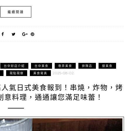
繼續閱讀
台中好店介紹
台中美食
巷弄美食
排隊店
搜美食
2025-08-02
現點現做
美食寫真
A|高人氣日式美食報到！串燒，炸物，烤
創意料理，通通讓您滿足味蕾！