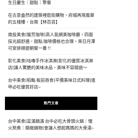
生日慶生｜甜點｜聚餐
在古意盎然的建築裡逛街購物，府城再現風華
的五棧樓，台南【林百貨】
南投美食|蠻荒咖啡|高人氣網美咖啡廳，四面
採光超舒適，甜點.咖啡價格也合理，來日月潭
可安排順遊朝聖一番 !!
彰化美食|咕嚕手作冰淇淋|彰化的優質冰淇淋
店|讓人驚艷的美味冰品，美味不容錯過～
台中美食|稻鮨 板前吞食|平價美味日式料理|逢
甲必吃優質好店~
熱門文章
台中美食|盆滿鍋滿 台中必吃大骨頭火鍋｜慢
火熬煮｜精緻鍋物|會讓人想起媽媽的大骨湯~