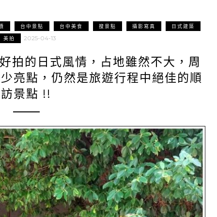
蹟
台中景點
台中美食
搜景點
攝影寫真
日式建築
2025-04-13
美拍
看好拍的日式風情，占地雖然不大，周
不少亮點，仍然是旅遊行程中絕佳的順
訪景點 !!