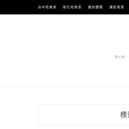
Skip
台中哈美食
彰化哈美食
邀約體驗
攝影寫真
to
content
用心吃．努
標