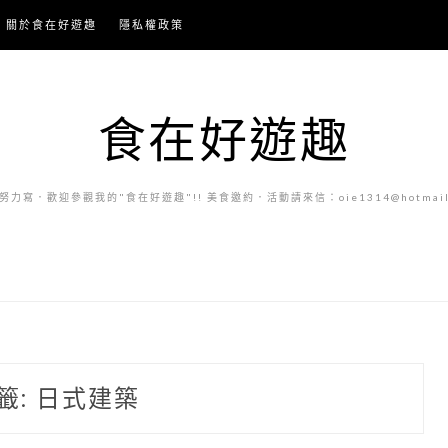
關於食在好遊趣
隱私權政策
食在好遊趣
力寫．歡迎參觀我的"食在好遊趣"!! 美食邀約．活動請來信：oie1314@hotmail.
籤:
日式建築