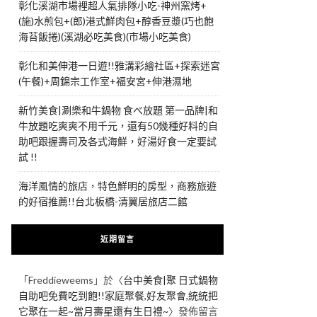
彰化溪湖市場裡超人氣排隊小吃-神州窯烤+
(施)水煎包+(郎)港式鮮肉包+醇香豆漿(巧也飽
海苔飯捲)(溪湖必吃美食)(市場小吃美食)
彰化和美伸港一日遊!!雅溝彩繪社區+探索迷宮
(午餐)+周錦宗工作室+福安宮+伸港濕地
新竹美食|涮樂和牛鍋物 食べ放題 第一品牌|和
牛放題吃爽爽不用千元，還有50幾種好料的自
助吧跟握壽司及各式海鮮，好湯好食一定要試
試 !!
海洋風情的旅店，特色鮮明的房型，商務旅遊
的好宿推薦!!台北板橋-清翼居旅店二館
近期留言
「
Freddieweems
」於〈
台中美食|聚 日式鍋物
自助吧免費吃到飽!!家庭聚餐,好友聚會,統統把
它聚在一起~當月壽星還有生日禮~
〉發佈留言