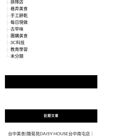
排隊店
巷弄美食
手工餅乾
每日現做
古早味
團購美食
3C科技
教育學習
未分類
快來加入{食在好遊趣粉絲團}
近期文章
台中美食|雛菊見DAISY HOUSE台中南屯店｜