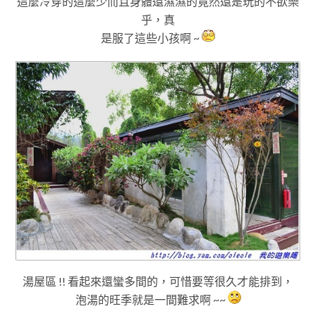
這麼冷穿的這麼少而且身體還濕濕的竟然還是玩的不欲樂
乎
，真
是服了這些小孩啊 ~
湯屋區 !! 看起來還蠻多間的
，可惜要等很久才能排到
，
泡湯的旺季就是一間難求啊 ~~