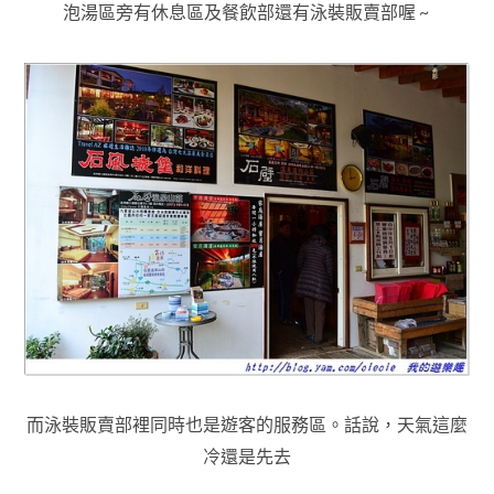
泡湯區旁有休息區及餐飲部還有泳裝販賣部喔 ~
而
泳裝販賣部裡同時也是遊客的服務區
。話說
，
天氣這麼
冷還是先去