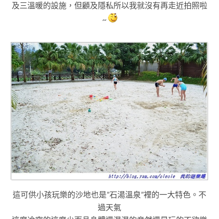
及三溫暖的設施
，但
顧及隱私所以我就沒有再走近拍照啦
~
這可供小孩玩樂的沙地也是”石湯溫泉”裡的一大特色
。
不
過天氣