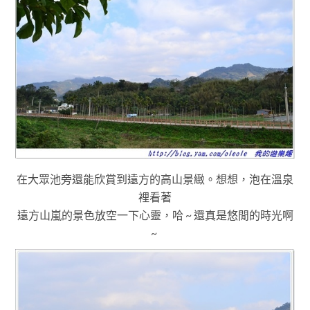
在大眾池旁還能欣賞到遠方的高山景緻
。
想想
，
泡在溫泉
裡看著
遠方山嵐的景色放空一下心靈
，
哈 ~ 還真是悠閒的時光啊
~