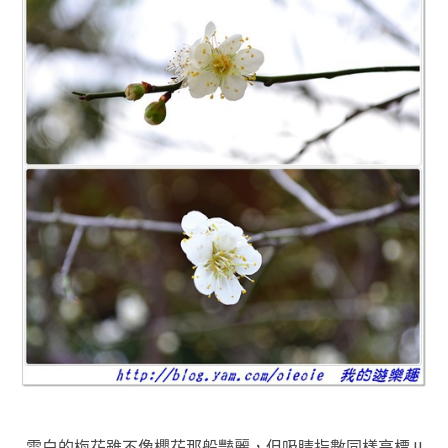
雪白的梅花雖不像櫻花那般豔麗，但吸睛指數同樣高標 !!