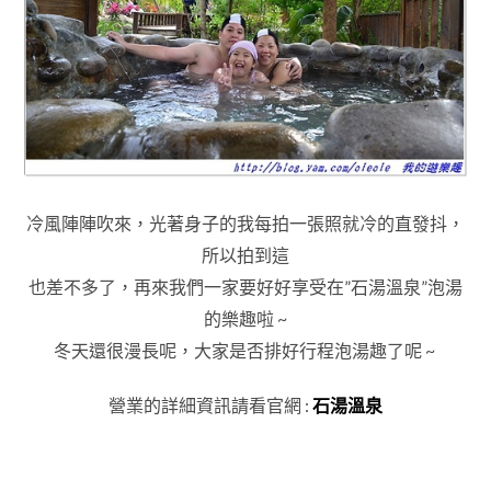
冷風陣陣吹來
，
光著身子的我每拍一張照就冷的直發抖
，
所以
拍到這
也差不多了
，再來我們一家要好好享受在”石湯溫泉”泡湯
的樂趣啦 ~
冬天
還很漫長呢
，大家是否排好行程泡湯趣了呢 ~
營業的詳細資訊請看官網 :
石湯溫泉