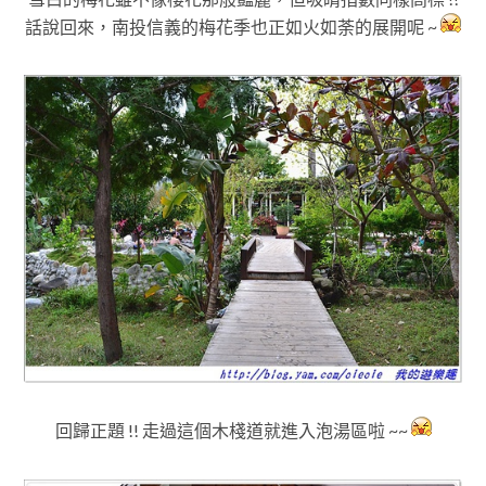
話說回來
，南投信義的梅花季也正如火如荼的展開呢 ~
回歸正題 !! 走過這個木棧道就進入泡湯區啦 ~~