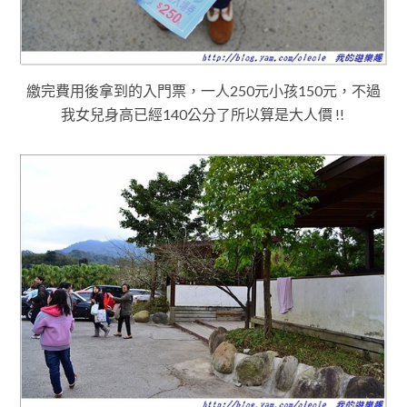
繳完費用後拿到的入門票
，一人250元小孩150元
，不過
我女兒身高已經140公分了所以算是大人價 !!