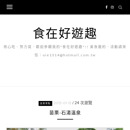
Skip
to
content
食在好遊趣
用心吃．努力寫．歡迎參觀我的"食在好遊趣"!! 美食邀約．活動請來
信：oie1314@hotmail.com.tw
/
24
次瀏覽
2013-01-13
苗栗景點
苗栗-石湯溫泉