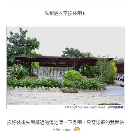
先到更衣室換裝吧 !!
換好裝後先到鄰近的湯池暖一下身吧，只穿泳褲的我就快
冷斃了啊 ~