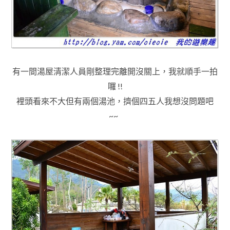
有一間湯屋清潔人員剛整理完離開沒關上，我就順手一拍
囉 !!
裡頭看來不大但有兩個湯池
，
擠個四五人我想沒問題吧
~~