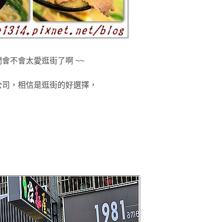
會不會太愛逛街了啊 ~~
公司
，
相信是逛街
的好選擇
，