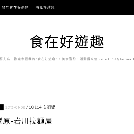
關於食在好遊趣
隱私權政策
食在好遊趣
力寫．歡迎參觀我的"食在好遊趣"!! 美食邀約．活動請來信：oie1314@hotmail.
/
10,114
次瀏覽
2013-01-08
豐原-岩川拉麵屋