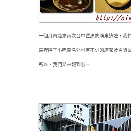
一個月內連來兩次台中豐原的廟東這邊，我們
這裡除了小吃聞名外也有不少的店家及
百貨
所以
，
我們又來報到啦 ~