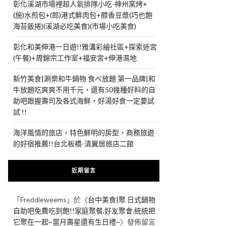
彰化溪湖市場裡超人氣排隊小吃-神州窯烤+
(施)水煎包+(郎)港式鮮肉包+醇香豆漿(巧也飽
海苔飯捲)(溪湖必吃美食)(市場小吃美食)
彰化和美伸港一日遊!!雅溝彩繪社區+探索迷宮
(午餐)+周錦宗工作室+福安宮+伸港濕地
新竹美食|涮樂和牛鍋物 食べ放題 第一品牌|和
牛放題吃爽爽不用千元，還有50幾種好料的自
助吧跟握壽司及各式海鮮，好湯好食一定要試
試 !!
海洋風情的旅店，特色鮮明的房型，商務旅遊
的好宿推薦!!台北板橋-清翼居旅店二館
近期留言
「
Freddieweems
」於〈
台中美食|聚 日式鍋物
自助吧免費吃到飽!!家庭聚餐,好友聚會,統統把
它聚在一起~當月壽星還有生日禮~
〉發佈留言