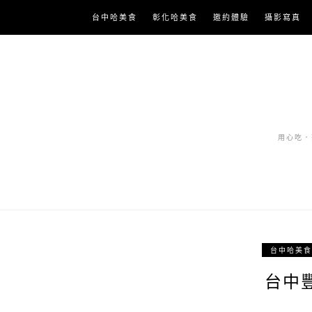
Skip
台中哈美食
彰化哈美食
邀約體驗
攝影寫真
to
content
用心吃．努
台中哈美食
台中