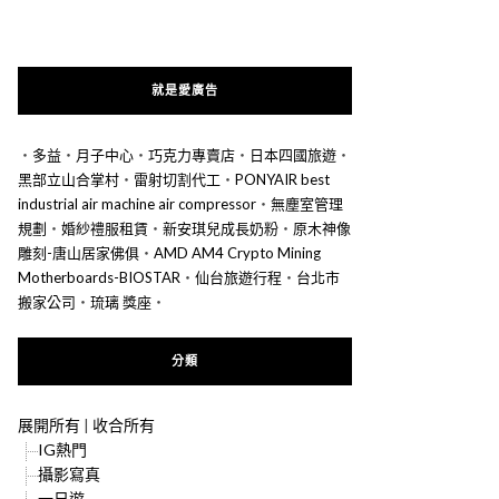
就是愛廣告
‧
多益
‧
月子中心
‧
巧克力專賣店
‧
日本四國旅遊
‧
黑部立山合掌村
‧
雷射切割代工
‧
PONYAIR best
industrial air machine air compressor
‧
無塵室管理
規劃
‧
婚紗禮服租賃
‧
新安琪兒成長奶粉
‧
原木神像
雕刻-唐山居家佛俱
‧
AMD AM4 Crypto Mining
Motherboards-BIOSTAR
‧
仙台旅遊行程
‧
台北市
搬家公司
‧
琉璃 獎座
‧
分類
展開所有
|
收合所有
IG熱門
攝影寫真
一日遊