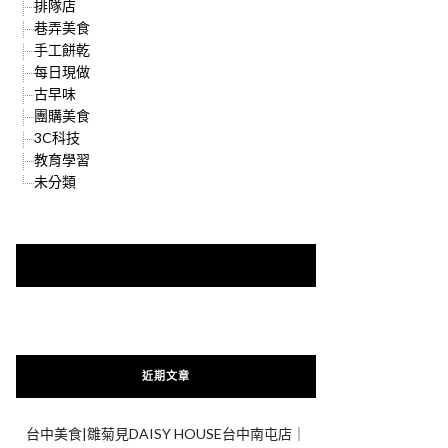
排隊店
巷弄美食
手工餅乾
每日現做
古早味
團購美食
3C科技
教育學習
未分類
快來加入{食在好遊趣粉絲團}
近期文章
台中美食|雛菊見DAISY HOUSE台中南屯店｜