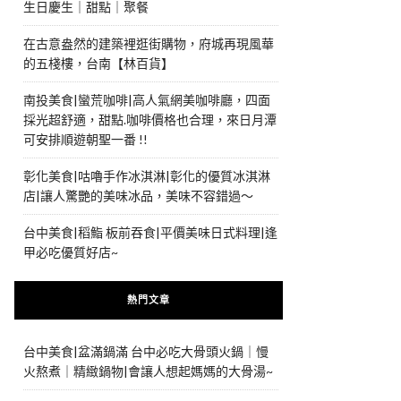
生日慶生｜甜點｜聚餐
在古意盎然的建築裡逛街購物，府城再現風華
的五棧樓，台南【林百貨】
南投美食|蠻荒咖啡|高人氣網美咖啡廳，四面
採光超舒適，甜點.咖啡價格也合理，來日月潭
可安排順遊朝聖一番 !!
彰化美食|咕嚕手作冰淇淋|彰化的優質冰淇淋
店|讓人驚艷的美味冰品，美味不容錯過～
台中美食|稻鮨 板前吞食|平價美味日式料理|逢
甲必吃優質好店~
熱門文章
台中美食|盆滿鍋滿 台中必吃大骨頭火鍋｜慢
火熬煮｜精緻鍋物|會讓人想起媽媽的大骨湯~