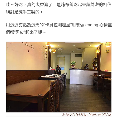
哇 ~ 好吃
，
真的太香濃了 !! 這烤布蕾吃起來超綿密的相信
絕對是純手工製的
，
用這道甜點為這天的”卡貝拉咖哩屋”用餐做
ending 心情整
個都”黑皮”起來了呢 ~