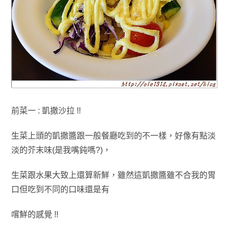
前菜一 : 凱撒沙拉 !!
生菜上頭的凱撒醬跟一般餐廳吃到的不一樣
，好像有點淡
淡的芥末味
(是我嘴鈍嗎?)
，
生菜
跟水果大致上還算新鮮
，雖然這
凱撒醬雖不合我的胃
口但吃到不同的口味還是有
嚐鮮的感覺 !!