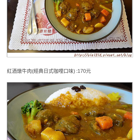
紅酒燉牛肉(經典日式咖哩口味) :170元