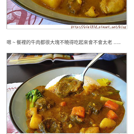
嗯 ~ 餐裡的牛肉都很大塊不曉得
吃起來
會不會太老 …..