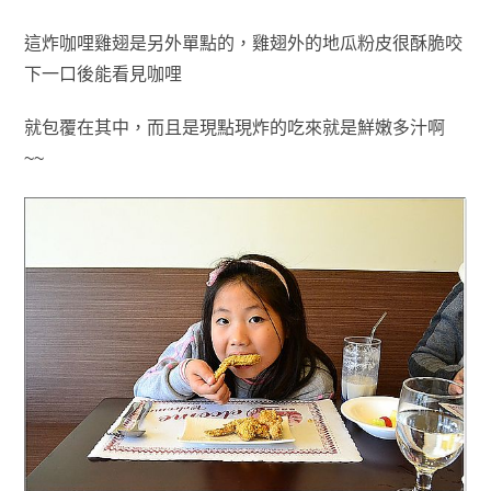
這炸咖哩雞翅是另外單點的，雞翅外的地瓜粉皮很酥脆咬
下一口後
能看見咖哩
就包覆
在其中
，而且是現點現炸的吃來就是鮮嫩多汁啊
~~