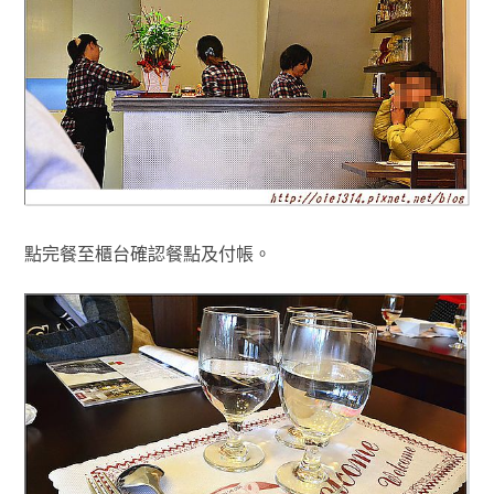
點完餐至櫃台確認餐點及付帳
。