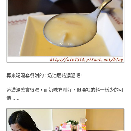
再來喝喝套餐附的 : 奶油蘑菇濃湯吧 !!
這濃湯確實很濃
，而奶味算剛好
，但湯裡的料一樣少的可
憐 …..