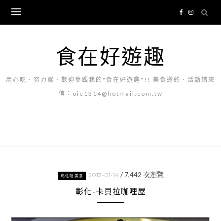
Skip
to
content
食在好遊趣
用心吃．努力寫．歡迎參觀我的"食在好遊趣"!! 美食邀約．活動請來
信：oie1314@hotmail.com.tw
/
7,442
次瀏覽
2013-01-14
彰化哈美食
彰化-卡貝拉咖哩屋