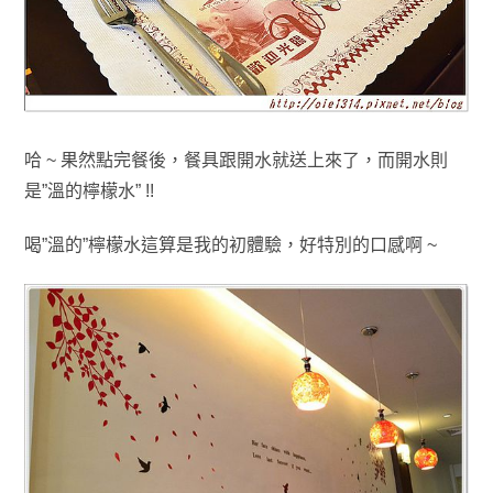
哈 ~ 果然點完餐後，餐具跟開水就送上來了
，
而
開水則
是”溫的檸檬水” !!
喝”溫的”檸檬水這算是我的初體驗
，好特別的口感啊 ~