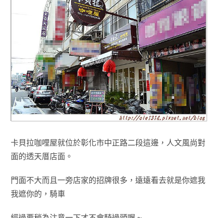
卡貝拉咖哩屋就位於彰化市中正路二段這邊，人文風尚對
面的透天厝店面
。
門面不大
而且一旁店家的招牌很多
，遠遠看去就是你遮我
我遮你的
，
騎車
經過要稍為注意
一
下
才不會騎過頭喔 ~