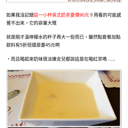
如果我沒記錯
這一小杯英式奶茶要價90元
!! 用看的可能感
覺不出來
，
它的容量大慨
就是
剛才溫檸檬水的杯子再大一些而已
，雖然點套餐加點
飲料有5折但還是要45元啊
，而且喝起來奶味很淡連女兒都說這是在喝紅茶嗎 …..