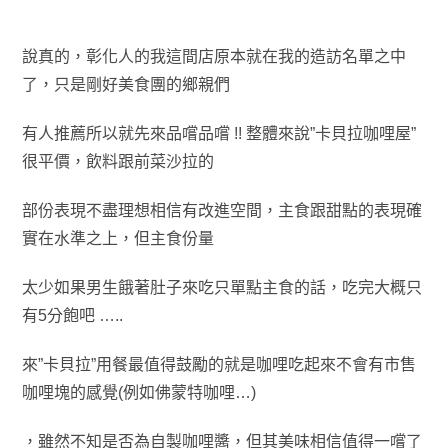
說真的
，彰化人的我這間店原本就在我的造訪名單之中
了
，只是剛好美食團的鄉親們
有人推薦所以
就先來品嚐品嚐 !! 整體來說”卡貝拉咖哩屋”
很平價
，
飲料跟前菜沙拉的
部份表現不盡理想相信有改進空間
，
主食跟甜點的表現
確
實在水準之上
，但主食份量
太少如果男生
餓著肚子來吃只單點主食的話
，
吃完大概只
有5分飽吧 …..
來”卡貝拉”用餐最值得鼓勵的就是咖哩吃起來不會有市售
咖哩塊的
感覺(例如佛蒙特咖哩…)
，雖然不知是否為自製咖哩醬
，
但其美味相信值得一嚐了