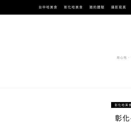
Skip
台中哈美食
彰化哈美食
邀約體驗
攝影寫真
to
content
用心吃．努
彰化哈美
彰化