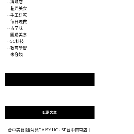
排隊店
巷弄美食
手工餅乾
每日現做
古早味
團購美食
3C科技
教育學習
未分類
快來加入{食在好遊趣粉絲團}
近期文章
台中美食|雛菊見DAISY HOUSE台中南屯店｜