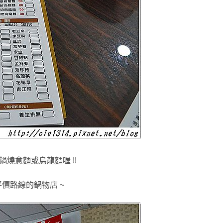
燒意麵或烏龍麵喔 !!
價路線的鍋物店 ~