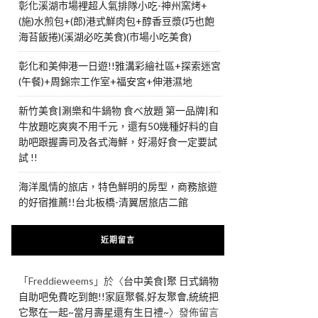
彰化溪湖市場裡超人氣排隊小吃-神州窯烤+
(施)水煎包+(郎)港式鮮肉包+醇香豆漿(巧也飽
海苔飯捲)(溪湖必吃美食)(市場小吃美食)
彰化和美伸港一日遊!!雅溝彩繪社區+探索迷宮
(午餐)+周錦宗工作室+福安宮+伸港濕地
新竹美食|涮樂和牛鍋物 食べ放題 第一品牌|和
牛放題吃爽爽不用千元，還有50幾種好料的自
助吧跟握壽司及各式海鮮，好湯好食一定要試
試 !!
海洋風情的旅店，特色鮮明的房型，商務旅遊
的好宿推薦!!台北板橋-清翼居旅店二館
近期留言
「
Freddieweems
」於〈
台中美食|聚 日式鍋物
自助吧免費吃到飽!!家庭聚餐,好友聚會,統統把
它聚在一起~當月壽星還有生日禮~
〉發佈留言