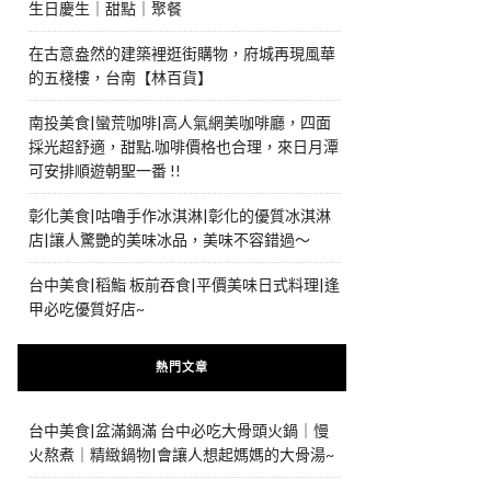
生日慶生｜甜點｜聚餐
在古意盎然的建築裡逛街購物，府城再現風華
的五棧樓，台南【林百貨】
南投美食|蠻荒咖啡|高人氣網美咖啡廳，四面
採光超舒適，甜點.咖啡價格也合理，來日月潭
可安排順遊朝聖一番 !!
彰化美食|咕嚕手作冰淇淋|彰化的優質冰淇淋
店|讓人驚艷的美味冰品，美味不容錯過～
台中美食|稻鮨 板前吞食|平價美味日式料理|逢
甲必吃優質好店~
熱門文章
台中美食|盆滿鍋滿 台中必吃大骨頭火鍋｜慢
火熬煮｜精緻鍋物|會讓人想起媽媽的大骨湯~