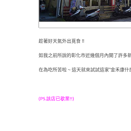
趁著好天氣外出覓食 !!
如我之前所說的彰化市近幾個月內開了許多
在為吃所苦啦 ~ 這天就來試試這家”金禾康什
(PS.該店已歇業!!)