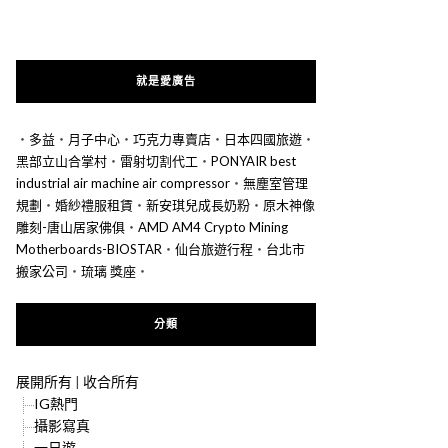
就是愛廣告
‧
多益
‧
月子中心
‧
巧克力專賣店
‧
日本四國旅遊
‧
黑部立山合掌村
‧
雷射切割代工
‧
PONYAIR best
industrial air machine air compressor
‧
無塵室管理
規劃
‧
婚紗禮服租賃
‧
新安琪兒成長奶粉
‧
原木神像
雕刻-唐山居家佛俱
‧
AMD AM4 Crypto Mining
Motherboards-BIOSTAR
‧
仙台旅遊行程
‧
台北市
搬家公司
‧
琉璃 獎座
‧
分類
展開所有
|
收合所有
IG熱門
攝影寫真
一日遊