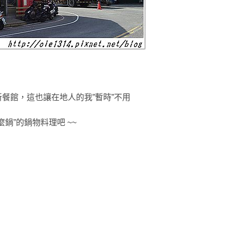
新餐館
，這也讓
在地人的我”暫時”不用
麼鍋”的鍋物料理吧 ~~