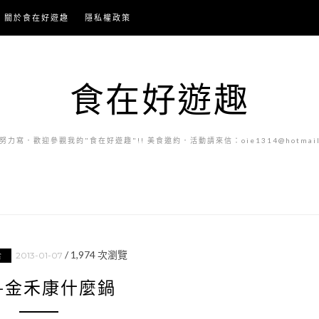
關於食在好遊趣
隱私權政策
食在好遊趣
力寫．歡迎參觀我的"食在好遊趣"!! 美食邀約．活動請來信：oie1314@hotmail.
/
1,974
次瀏覽
2013-01-07
食
-金禾康什麼鍋