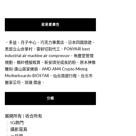
就是愛廣告
‧
多益
‧
月子中心
‧
巧克力專賣店
‧
日本四國旅遊
‧
黑部立山合掌村
‧
雷射切割代工
‧
PONYAIR best
industrial air machine air compressor
‧
無塵室管理
規劃
‧
婚紗禮服租賃
‧
新安琪兒成長奶粉
‧
原木神像
雕刻-唐山居家佛俱
‧
AMD AM4 Crypto Mining
Motherboards-BIOSTAR
‧
仙台旅遊行程
‧
台北市
搬家公司
‧
琉璃 獎座
‧
分類
展開所有
|
收合所有
IG熱門
攝影寫真
一日遊