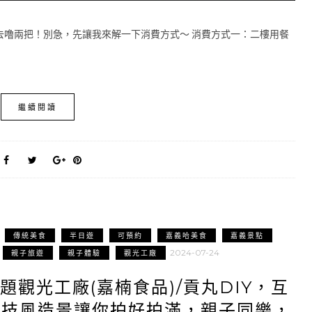
去噜兩把！別急，先讓我來解一下消費方式～ 消費方式一：二樓用餐
繼續閱讀
傳統美食
半日遊
可預約
嘉義哈美食
嘉義景點
2024-07-24
親子旅遊
親子體驗
觀光工廠
題觀光工廠(嘉楠食品)/貢丸DIY，互
科技風造景讓你拍好拍滿，親子同樂，