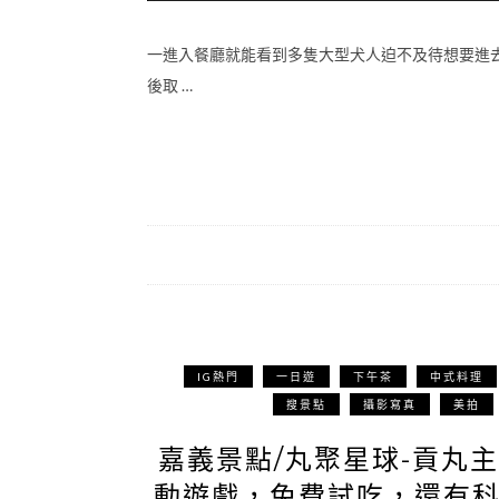
一進入餐廳就能看到多隻大型犬人迫不及待想要進
後取 …
IG熱門
一日遊
下午茶
中式料理
搜景點
攝影寫真
美拍
嘉義景點/丸聚星球-貢丸主
動遊戲，免費試吃，還有