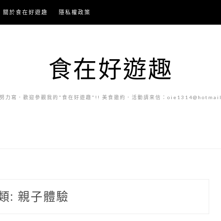
關於食在好遊趣
隱私權政策
食在好遊趣
力寫．歡迎參觀我的"食在好遊趣"!! 美食邀約．活動請來信：oie1314@hotmail.
類:
親子體驗