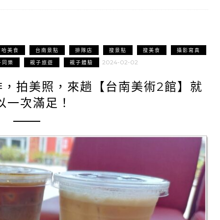
南哈美食
台南景點
排隊店
搜景點
搜美食
攝影寫真
2024-02-02
子同樂
親子旅遊
親子體驗
啡，拍美照，來趟【台南美術2館】就
以一次滿足！