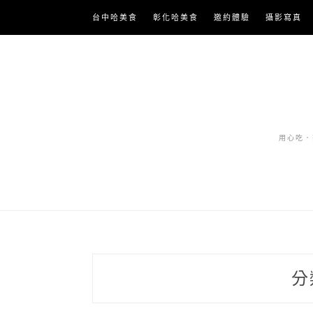
Skip
台中哈美食
彰化哈美食
邀約體驗
攝影寫真
to
content
用心吃．努
分