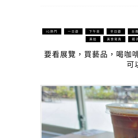
IG熱門
一日遊
下午茶
半日遊
台
美拍
美食寫真
親
要看展覽，買藝品，喝咖
可