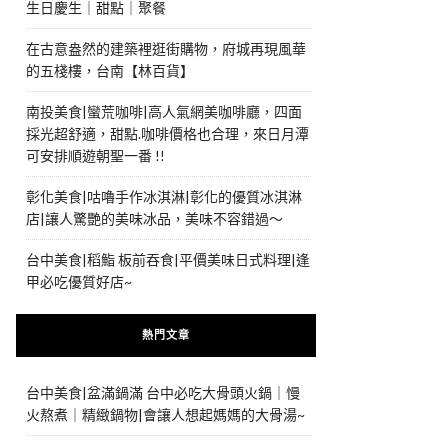
生日慶生｜甜點｜聚餐
在古意盎然的建築裡逛街購物，府城再現風華
的五棧樓，台南【林百貨】
南投美食|蠻荒咖啡|高人氣網美咖啡廳，四面
採光超舒適，甜點.咖啡價格也合理，來日月潭
可安排順遊朝聖一番 !!
彰化美食|咕嚕手作冰淇淋|彰化的優質冰淇淋
店|讓人驚艷的美味冰品，美味不容錯過～
台中美食|稻鮨 板前吞食|平價美味日式料理|逢
甲必吃優質好店~
熱門文章
台中美食|盆滿鍋滿 台中必吃大骨頭火鍋｜慢
火熬煮｜精緻鍋物|會讓人想起媽媽的大骨湯~