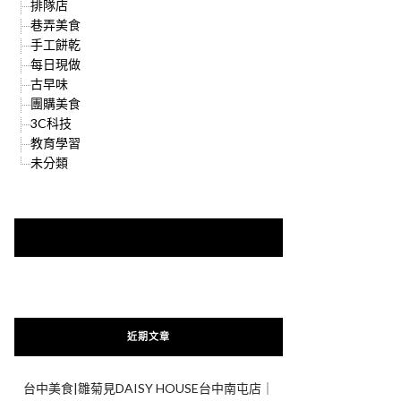
排隊店
巷弄美食
手工餅乾
每日現做
古早味
團購美食
3C科技
教育學習
未分類
快來加入{食在好遊趣粉絲團}
近期文章
台中美食|雛菊見DAISY HOUSE台中南屯店｜