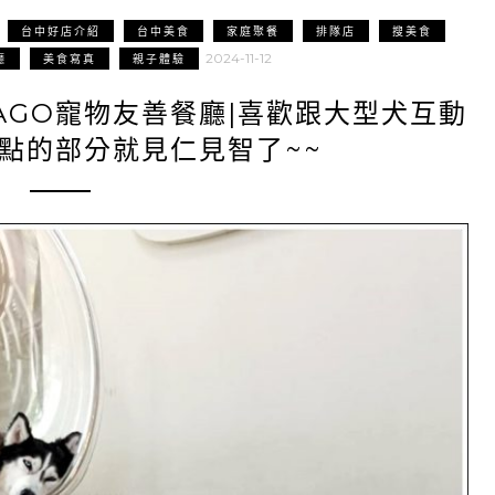
台中好店介紹
台中美食
家庭聚餐
排隊店
搜美食
2024-11-12
廳
美食寫真
親子體驗
NAGO寵物友善餐廳|喜歡跟大型犬互動
點的部分就見仁見智了~~