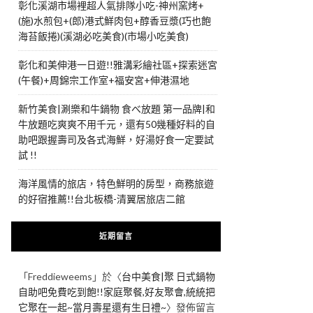
彰化溪湖市場裡超人氣排隊小吃-神州窯烤+
(施)水煎包+(郎)港式鮮肉包+醇香豆漿(巧也飽
海苔飯捲)(溪湖必吃美食)(市場小吃美食)
彰化和美伸港一日遊!!雅溝彩繪社區+探索迷宮
(午餐)+周錦宗工作室+福安宮+伸港濕地
新竹美食|涮樂和牛鍋物 食べ放題 第一品牌|和
牛放題吃爽爽不用千元，還有50幾種好料的自
助吧跟握壽司及各式海鮮，好湯好食一定要試
試 !!
海洋風情的旅店，特色鮮明的房型，商務旅遊
的好宿推薦!!台北板橋-清翼居旅店二館
近期留言
「
Freddieweems
」於〈
台中美食|聚 日式鍋物
自助吧免費吃到飽!!家庭聚餐,好友聚會,統統把
它聚在一起~當月壽星還有生日禮~
〉發佈留言