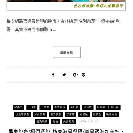
每次網路票選最無聊的縣市，雲林總是”名列前茅”，但vivian覺
得，其實不論到哪個縣市 …
繼續閱讀
IG熱門
一日遊
下午茶
中式料理
半日遊
可預約
好遊趣一日遊行程
屏東哈美食
屏東景點
巷弄美食
排隊店
搜景點
搜美食
攝影寫真
2024-04-22
現點現做
美拍
美食寫真
屏東旅遊/椰們餐旅-枋寮海景餐廳/賞景觀海加美拍，