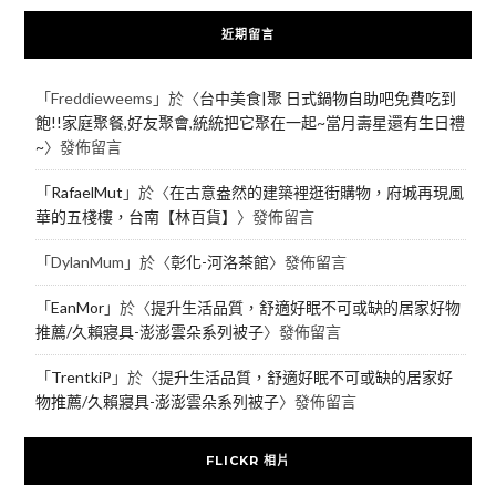
近期留言
「
Freddieweems
」於〈
台中美食|聚 日式鍋物自助吧免費吃到
飽!!家庭聚餐,好友聚會,統統把它聚在一起~當月壽星還有生日禮
~
〉發佈留言
「
RafaelMut
」於〈
在古意盎然的建築裡逛街購物，府城再現風
華的五棧樓，台南【林百貨】
〉發佈留言
「
DylanMum
」於〈
彰化-河洛茶館
〉發佈留言
「
EanMor
」於〈
提升生活品質，舒適好眠不可或缺的居家好物
推薦/久賴寢具-澎澎雲朵系列被子
〉發佈留言
「
TrentkiP
」於〈
提升生活品質，舒適好眠不可或缺的居家好
物推薦/久賴寢具-澎澎雲朵系列被子
〉發佈留言
FLICKR 相片