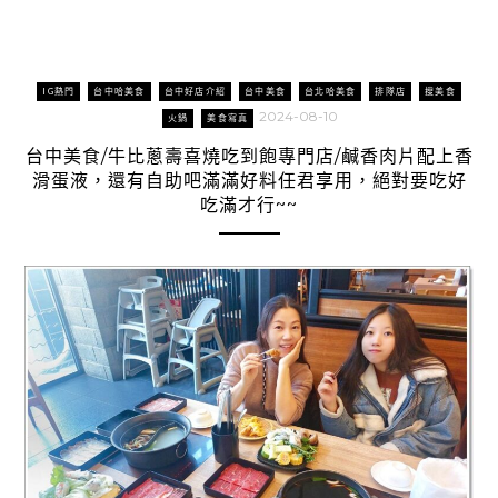
IG熱門
台中哈美食
台中好店介紹
台中美食
台北哈美食
排隊店
搜美食
2024-08-10
火鍋
美食寫真
台中美食/牛比蔥壽喜燒吃到飽專門店/鹹香肉片配上香
滑蛋液，還有自助吧滿滿好料任君享用，絕對要吃好
吃滿才行~~