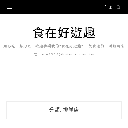
Skip
to
content
食在好遊趣
用心吃．努力寫．歡迎參觀我的"食在好遊趣"!! 美食邀約．活動請來
信：oie1314@hotmail.com.tw
分類:
排隊店