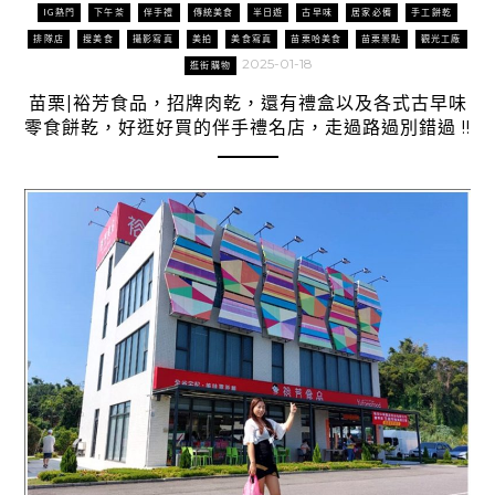
IG熱門
下午茶
伴手禮
傳統美食
半日遊
古早味
居家必備
手工餅乾
排隊店
搜美食
攝影寫真
美拍
美食寫真
苗栗哈美食
苗栗景點
觀光工廠
2025-01-18
逛街購物
苗栗|裕芳食品，招牌肉乾，還有禮盒以及各式古早味
零食餅乾，好逛好買的伴手禮名店，走過路過別錯過 !!