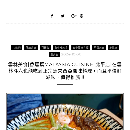
IG熱門
傳統美食
可預約
台中哈美食
台中好店介紹
平價美食
排隊店
2024-10-30
搜美食
雲林美食|香蕉葉MALAYSIA CUISINE-北平店|在雲
林斗六也能吃到正宗馬來西亞風味料理，而且平價好
滋味，值得推薦 !!