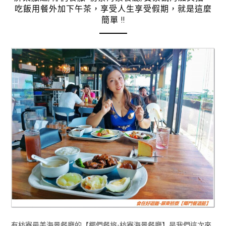
吃飯用餐外加下午茶，享受人生享受假期，就是這麼
簡單 !!
有枋寮最美海景餐廳的【椰們餐旅-枋寮海景餐廳】是我們這次來