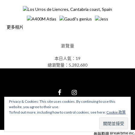
更多相片
瀏覽量
本日人氣：19
總瀏覽量：5,282,680
Privacy & Cookies: This site uses cookies. By continuing to use this
website, you agree to their use.
© 2026 食在好遊趣
–
Black Theme by
ZThemes Studio
To find out more, including how to control cookies, see here:
Cookie 政策
富盈數據 Breaktime inc.