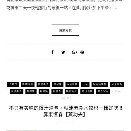
訪屏東二天一夜輕旅行的最後一站，在此用餐外加下午茶， …
繼續閱讀
IG熱門
中式料理
傳統美食
古早味
家庭聚餐
小菜
屏東哈美食
屏東景點
2024-
平價美食
排隊店
搜景點
搜美食
攝影寫真
每日現做
美食寫真
04-10
不只有美味的爆汁湯包，就連素食水餃也一樣好吃 !!
屏東恆春【蒸功夫】