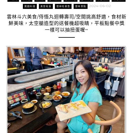
2024-06-02
異國料理
美食寫真
雲林哈美食
雲林景點
雲林斗六美食/侍悟丸迴轉壽司/空間挑高舒適，食材新
鮮美味，太空艙造型的送餐機超吸睛，平板點餐中獎
一樣可以抽扭蛋喔~