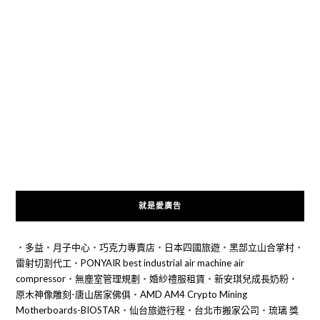
就是愛廣告
‧
多益
‧
月子中心
‧
巧克力專賣店
‧
日本四國旅遊
‧
黑部立山合掌村
‧
雷射切割代工
‧
PONYAIR best industrial air machine air
compressor
‧
無塵室管理規劃
‧
婚紗禮服租賃
‧
新安琪兒成長奶粉
‧
原木神像雕刻-唐山居家佛俱
‧
AMD AM4 Crypto Mining
Motherboards-BIOSTAR
‧
仙台旅遊行程
‧
台北市搬家公司
‧
琉璃 獎