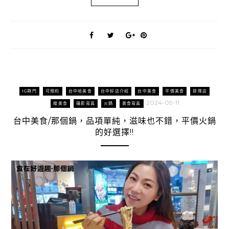
IG熱門
可預約
台中哈美食
台中好店介紹
台中美食
平價美食
排隊店
2024-09-11
搜美食
攝影寫真
火鍋
美食寫真
台中美食/那個鍋，品項單純，滋味也不錯，平價火鍋
的好選擇!!