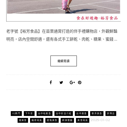
老字號【裕芳食品】在苗栗通霄打造的伴手禮購物店，外觀鮮豔
明亮，店內空間舒適，還有各式手工餅乾、肉乾、糖果、蜜餞 …
繼續閱讀
IG熱門
下午茶
台中哈美食
台中好店介紹
台中美食
巷弄美食
排隊店
2025-01-02
搜美食
攝影寫真
甜點美食
網美餐廳
美食寫真