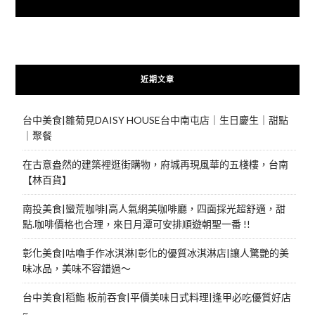
快來加入{食在好遊趣粉絲團}
近期文章
台中美食|雛菊見DAISY HOUSE台中南屯店｜生日慶生｜甜點
｜聚餐
在古意盎然的建築裡逛街購物，府城再現風華的五棧樓，台南
【林百貨】
南投美食|蠻荒咖啡|高人氣網美咖啡廳，四面採光超舒適，甜
點.咖啡價格也合理，來日月潭可安排順遊朝聖一番 !!
彰化美食|咕嚕手作冰淇淋|彰化的優質冰淇淋店|讓人驚艷的美
味冰品，美味不容錯過～
台中美食|稻鮨 板前吞食|平價美味日式料理|逢甲必吃優質好店
~