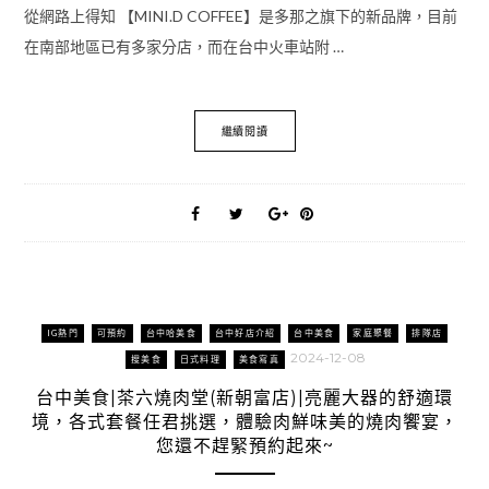
從網路上得知 【MINI.D COFFEE】是多那之旗下的新品牌，目前
在南部地區已有多家分店，而在台中火車站附 …
繼續閱讀
IG熱門
可預約
台中哈美食
台中好店介紹
台中美食
家庭聚餐
排隊店
2024-12-08
搜美食
日式料理
美食寫真
台中美食|茶六燒肉堂(新朝富店)|亮麗大器的舒適環
境，各式套餐任君挑選，體驗肉鮮味美的燒肉饗宴，
您還不趕緊預約起來~