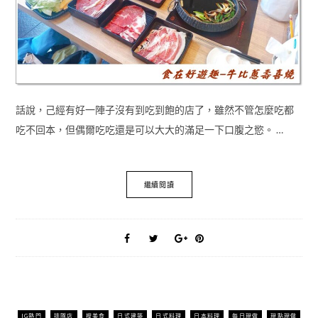
話說，己經有好一陣子沒有到吃到飽的店了，雖然不管怎麼吃都
吃不回本，但偶爾吃吃還是可以大大的滿足一下口腹之慾。 …
繼續閱讀
IG熱門
排隊店
搜美食
日式建築
日式料理
日本料理
每日現做
現點現做