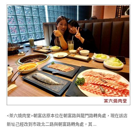
<茶六燒肉堂>朝富店原本位在朝富路與龍門路轉角處，現在該店
新址己經改到市政北二路與朝富路轉角處，其 …