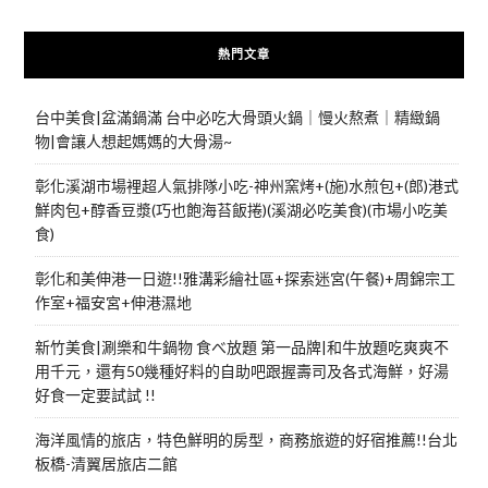
熱門文章
台中美食|盆滿鍋滿 台中必吃大骨頭火鍋｜慢火熬煮｜精緻鍋
物|會讓人想起媽媽的大骨湯~
彰化溪湖市場裡超人氣排隊小吃-神州窯烤+(施)水煎包+(郎)港式
鮮肉包+醇香豆漿(巧也飽海苔飯捲)(溪湖必吃美食)(市場小吃美
食)
彰化和美伸港一日遊!!雅溝彩繪社區+探索迷宮(午餐)+周錦宗工
作室+福安宮+伸港濕地
新竹美食|涮樂和牛鍋物 食べ放題 第一品牌|和牛放題吃爽爽不
用千元，還有50幾種好料的自助吧跟握壽司及各式海鮮，好湯
好食一定要試試 !!
海洋風情的旅店，特色鮮明的房型，商務旅遊的好宿推薦!!台北
板橋-清翼居旅店二館