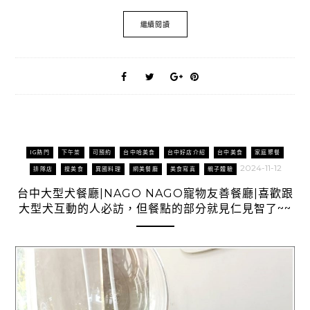
繼續閱讀
IG熱門
下午茶
可預約
台中哈美食
台中好店介紹
台中美食
家庭聚餐
2024-11-12
排隊店
搜美食
異國料理
網美餐廳
美食寫真
親子體驗
台中大型犬餐廳|NAGO NAGO寵物友善餐廳|喜歡跟
大型犬互動的人必訪，但餐點的部分就見仁見智了~~