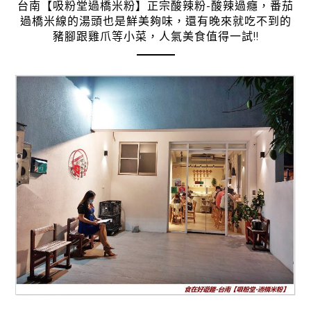
台南【吸粉堂過橋米粉】正宗酸辣粉-酸辣過癮，番茄
過橋米線的湯頭也是鮮美夠味，還有晚來就吃不到的
豬腳跟雞爪等小菜，人氣美食值得一試!!