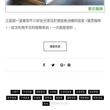
之前就一直看到不少好友分享位於南投魚池鄉的這家 <蠻荒咖啡
>，這次利用平日的假期來訪，一方面是想好 …
繼續閱讀
IG熱門
中式料理
傳統美食
古早味
台南哈美食
台南景點
家庭聚餐
巷弄美食
平價美食
手路菜
排隊店
搜美食
攝影寫真
現點現做
美食寫真
2026-02-26
老街