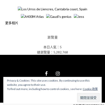
更多相片
瀏覽量
本日人氣：5
總瀏覽量：5,282,768
Privacy & Cookies: This site uses cookies. By continuing to use this
website, you agree to their use.
© 2026 食在好遊趣
–
Black Theme by
ZThemes Studio
To find out more, including how to control cookies, see here:
Cookie 政策