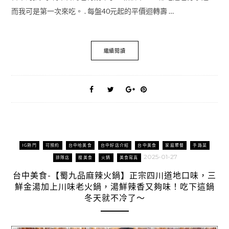
而我可是第一次來吃。 . 每盤40元起的平價迴轉壽 …
繼續閱讀
IG熱門
可預約
台中哈美食
台中好店介紹
台中美食
家庭聚餐
手路菜
2025-01-27
排隊店
搜美食
火鍋
美食寫真
台中美食-【蜀九品麻辣火鍋】正宗四川道地口味，三
鮮金湯加上川味老火鍋，湯鮮辣香又夠味！吃下這鍋
冬天就不冷了～