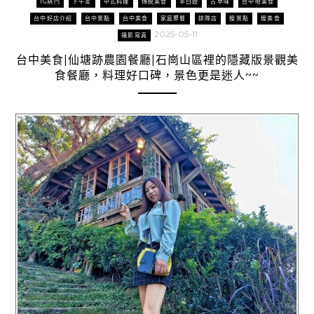
IG熱門
下午茶
中式料理
傳統美食
半日遊
古早味
台中哈美食
台中好店介紹
台中景點
台中美食
家庭聚餐
排隊店
搜景點
搜美食
2025-05-11
攝影寫真
台中美食|仙塘跡農園餐廳|石崗山區裡的隱藏版景觀美
食餐廳，料理好口碑，景色更是迷人~~