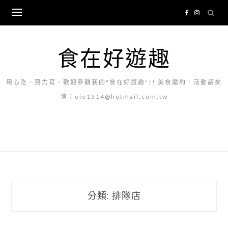
Skip
to
content
食在好遊趣
用心吃．努力寫．歡迎參觀我的"食在好遊趣"!! 美食邀約．活動請來
信：oie1314@hotmail.com.tw
分類:
排隊店