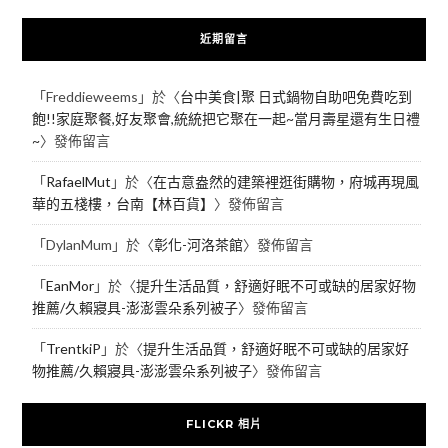
近期留言
「
Freddieweems
」於〈
台中美食|聚 日式鍋物自助吧免費吃到
飽!!家庭聚餐,好友聚會,統統把它聚在一起~當月壽星還有生日禮
~
〉發佈留言
「
RafaelMut
」於〈
在古意盎然的建築裡逛街購物，府城再現風
華的五棧樓，台南【林百貨】
〉發佈留言
「
DylanMum
」於〈
彰化-河洛茶館
〉發佈留言
「
EanMor
」於〈
提升生活品質，舒適好眠不可或缺的居家好物
推薦/久賴寢具-澎澎雲朵系列被子
〉發佈留言
「
TrentkiP
」於〈
提升生活品質，舒適好眠不可或缺的居家好
物推薦/久賴寢具-澎澎雲朵系列被子
〉發佈留言
FLICKR 相片