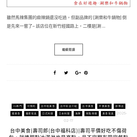
雖然馬辣集團的麻辣鍋還沒吃過，但副品牌的 [涮樂和牛鍋物] 倒
是先來一嘗了~ 該店位在新竹經國路上，二樓是[涮 …
繼續閱讀
IG熱門
可預約
台中哈美食
台中好店介紹
台中美食
平價美食
排隊店
2025-
搜美食
攝影寫真
日式料理
日本料理
海鮮
現點現做
美食寫真
02-17
台中美食|壽司郎(台中福科店)|壽司平價好吃不傷荷