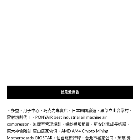
就是愛廣告
‧
多益
‧
月子中心
‧
巧克力專賣店
‧
日本四國旅遊
‧
黑部立山合掌村
‧
雷射切割代工
‧
PONYAIR best industrial air machine air
compressor
‧
無塵室管理規劃
‧
婚紗禮服租賃
‧
新安琪兒成長奶粉
‧
原木神像雕刻-唐山居家佛俱
‧
AMD AM4 Crypto Mining
Motherboards-BIOSTAR
‧
仙台旅遊行程
‧
台北市搬家公司
‧
琉璃 獎