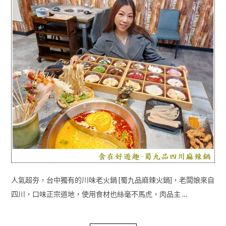
人氣超夯，台中獨有的川味老火鍋 [蜀九品麻辣火鍋]，老闆娘來自
四川，口味正宗道地，使用食材也絲毫不馬虎，肉品主 …