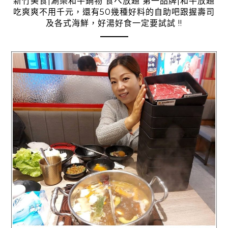
新竹美食|涮樂和牛鍋物 食べ放題 第一品牌|和牛放題
吃爽爽不用千元，還有50幾種好料的自助吧跟握壽司
及各式海鮮，好湯好食一定要試試 !!