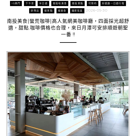
IG熱門
下午茶
半日遊
南投哈美食
南投景點
可預約
好遊趣一日遊行程
2026-05-30
排隊店
搜景點
搜美食
攝影寫真
南投美食|蠻荒咖啡|高人氣網美咖啡廳，四面採光超舒
適，甜點.咖啡價格也合理，來日月潭可安排順遊朝聖
一番 !!