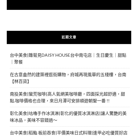
快來加入{食在好遊趣粉絲團}
近期文章
台中美食|雛菊見DAISY HOUSE台中南屯店｜生日慶生｜甜點
｜聚餐
在古意盎然的建築裡逛街購物，府城再現風華的五棧樓，台南
【林百貨】
南投美食|蠻荒咖啡|高人氣網美咖啡廳，四面採光超舒適，甜
點.咖啡價格也合理，來日月潭可安排順遊朝聖一番 !!
彰化美食|咕嚕手作冰淇淋|彰化的優質冰淇淋店|讓人驚艷的美
味冰品，美味不容錯過～
台中美食|稻鮨 板前吞食|平價美味日式料理|逢甲必吃優質好店