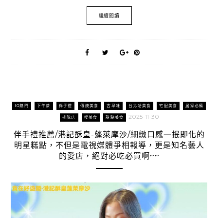
繼續閱讀
IG熱門
下午茶
伴手禮
傳統美食
古早味
台北哈美食
宅配美食
居家必備
2025-11-30
排隊店
搜美食
甜點美食
伴手禮推薦/港記酥皇-蓬萊摩沙/細緻口感一抿即化的
明星糕點，不但是電視媒體爭相報導，更是知名藝人
的愛店，絕對必吃必買啊~~