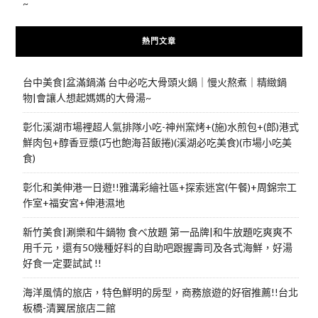
~
熱門文章
台中美食|盆滿鍋滿 台中必吃大骨頭火鍋｜慢火熬煮｜精緻鍋
物|會讓人想起媽媽的大骨湯~
彰化溪湖市場裡超人氣排隊小吃-神州窯烤+(施)水煎包+(郎)港式
鮮肉包+醇香豆漿(巧也飽海苔飯捲)(溪湖必吃美食)(市場小吃美
食)
彰化和美伸港一日遊!!雅溝彩繪社區+探索迷宮(午餐)+周錦宗工
作室+福安宮+伸港濕地
新竹美食|涮樂和牛鍋物 食べ放題 第一品牌|和牛放題吃爽爽不
用千元，還有50幾種好料的自助吧跟握壽司及各式海鮮，好湯
好食一定要試試 !!
海洋風情的旅店，特色鮮明的房型，商務旅遊的好宿推薦!!台北
板橋-清翼居旅店二館