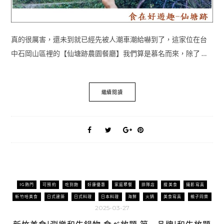
真的很厲害，還未到就已經先被人潮車潮給嚇到了，這家位在台
中石岡山區裡的【仙塘跡農園餐廳】我們算是慕名而來，除了 …
繼續閱讀
IG熱門
可預約
吃到飽
好康優惠
家庭聚餐
排隊店
搜美食
攝影寫真
新竹哈美食
日式建築
日式料理
日本料理
海鮮
火鍋
美食寫真
親子同樂
2025-03-27