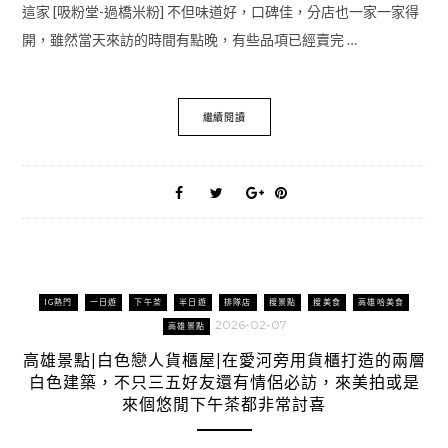
這家 [吸粉堂-過橋米粉] 不但味道好，口碑佳，分店也一家一家得
開，雖然當天來訪的時間有點晚，有些品項已經賣完 …
繼續閱讀
IG熱門
一日遊
下午茶
半日遊
排隊店
搜景點
搜美食
高雄哈美食
2026-02-07
高雄景點
高雄景點|白色戀人貨櫃屋|在愛河旁用貨櫃打造的兩層
白色建築，不只三五好友還有情侶必訪，來美拍或是
來個悠閒下午茶都非常討喜