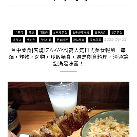
IG熱門
丼飯
可預約
台中哈美食
台中好店介紹
台中美食
巷弄美食
2025-08-02
排隊店
搜美食
日式料理
日本料理
現點現做
美食寫真
台中美食|客燒IZAKAYA|高人氣日式美食報到！串
燒，炸物，烤物，炒飯麵食，還是創意料理，通通讓
您滿足味蕾！