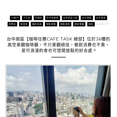
IG熱門
下午茶
可預約
台中哈美食
台中好店介紹
台中景點
台中美食
2025-07-
排隊店
搜美食
攝影寫真
現點現做
甜點美食
網美餐廳
美拍
13
台中南區【咖啡任務CAFE TASK 總部】位於36樓的
高空景觀咖啡廳，不只景觀絕佳，餐飲消費也不貴，
是可浪漫約會也可悠閒放鬆的好去處 !!