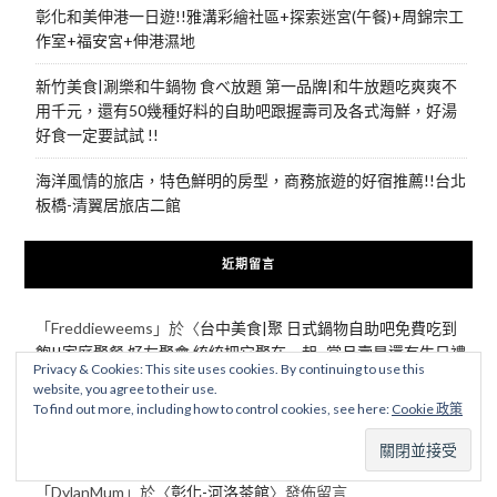
彰化和美伸港一日遊!!雅溝彩繪社區+探索迷宮(午餐)+周錦宗工
作室+福安宮+伸港濕地
新竹美食|涮樂和牛鍋物 食べ放題 第一品牌|和牛放題吃爽爽不
用千元，還有50幾種好料的自助吧跟握壽司及各式海鮮，好湯
好食一定要試試 !!
海洋風情的旅店，特色鮮明的房型，商務旅遊的好宿推薦!!台北
板橋-清翼居旅店二館
近期留言
「
Freddieweems
」於〈
台中美食|聚 日式鍋物自助吧免費吃到
飽!!家庭聚餐,好友聚會,統統把它聚在一起~當月壽星還有生日禮
Privacy & Cookies: This site uses cookies. By continuing to use this
~
〉發佈留言
website, you agree to their use.
To find out more, including how to control cookies, see here:
Cookie 政策
「
RafaelMut
」於〈
在古意盎然的建築裡逛街購物，府城再現風
華的五棧樓，台南【林百貨】
〉發佈留言
「
DylanMum
」於〈
彰化-河洛茶館
〉發佈留言