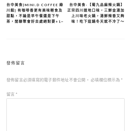
台中美食|MINI.D COFFEE 綠
台中美食-【蜀九品麻辣火鍋】
文
川館| 有咖啡香更有美味輕食及
正宗四川道地口味，三鮮金湯加
章
甜點，不論是早午餐還是下午
上川味老火鍋，湯鮮辣香又夠
茶，閒聊聚會好去處絕對要+1~
味！吃下這鍋冬天就不冷了～
導
覽
發佈留言
發佈留言必須填寫的電子郵件地址不會公開。
必填欄位標示為
*
留言
*