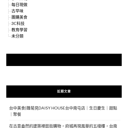
每日現做
古早味
團購美食
3C科技
教育學習
未分類
快來加入{食在好遊趣粉絲團}
近期文章
台中美食|雛菊見DAISY HOUSE台中南屯店｜生日慶生｜甜點
｜聚餐
在古意盎然的建築裡逛街購物，府城再現風華的五棧樓，台南