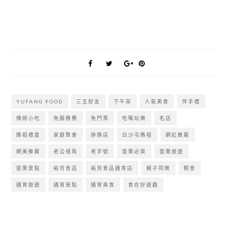
YUFANG FOOD
三五好友
下午茶
人氣美食
伴手禮
傳統小吃
免服務費
免門票
吃喝玩樂
名店
媽祖禮盒
家庭聚會
排隊店
白沙屯媽祖
網紅推薦
網美推薦
老公視角
老字號
苗栗必買
苗栗旅遊
苗栗景點
裕芳食品
裕芳食品通宵店
親子同樂
輕食
通宵旅遊
通宵景點
通宵美食
食在好遊趣