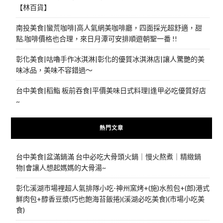
【林百貨】
南投美食|蠻荒咖啡|高人氣網美咖啡廳，四面採光超舒適，甜
點.咖啡價格也合理，來日月潭可安排順遊朝聖一番 !!
彰化美食|咕嚕手作冰淇淋|彰化的優質冰淇淋店|讓人驚艷的美
味冰品，美味不容錯過～
台中美食|稻鮨 板前吞食|平價美味日式料理|逢甲必吃優質好店
~
熱門文章
台中美食|盆滿鍋滿 台中必吃大骨頭火鍋｜慢火熬煮｜精緻鍋
物|會讓人想起媽媽的大骨湯~
彰化溪湖市場裡超人氣排隊小吃-神州窯烤+(施)水煎包+(郎)港式
鮮肉包+醇香豆漿(巧也飽海苔飯捲)(溪湖必吃美食)(市場小吃美
食)