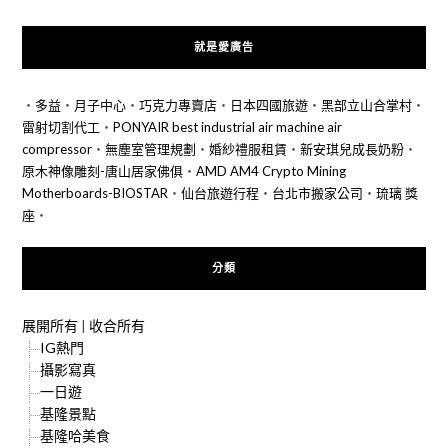
就是愛廣告
‧
多益
‧
月子中心
‧
巧克力專賣店
‧
日本四國旅遊
‧
黑部立山合掌村
‧
雷射切割代工
‧
PONYAIR best industrial air machine air
compressor
‧
無塵室管理規劃
‧
婚紗禮服租賃
‧
新安琪兒成長奶粉
‧
原木神像雕刻-唐山居家佛俱
‧
AMD AM4 Crypto Mining
Motherboards-BIOSTAR
‧
仙台旅遊行程
‧
台北市搬家公司
‧
琉璃 獎
座
‧
分類
展開所有
|
收合所有
IG熱門
攝影寫真
一日遊
基隆景點
基隆哈美食