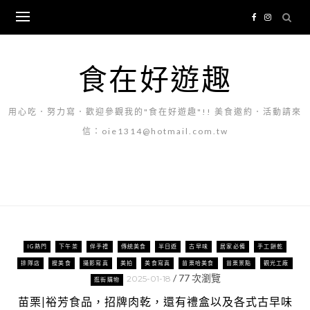
Skip
to
content
食在好遊趣
用心吃．努力寫．歡迎參觀我的"食在好遊趣"!! 美食邀約．活動請來
信：oie1314@hotmail.com.tw
IG熱門
下午茶
伴手禮
傳統美食
半日遊
古早味
居家必備
手工餅乾
排隊店
搜美食
攝影寫真
美拍
美食寫真
苗栗哈美食
苗栗景點
觀光工廠
/
77
次瀏覽
2025-01-18
逛街購物
苗栗|裕芳食品，招牌肉乾，還有禮盒以及各式古早味