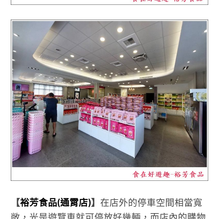
【
裕芳食品(通霄店)
】
在店外的停車空間相當寬
敞，光是遊覽車就可停放好幾輛，而店內的購物