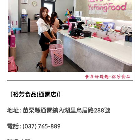
【
裕芳食品(通霄店)
】
地址 : 苗栗縣通霄鎮內湖里烏眉路288號
電話 : (037) 765-889