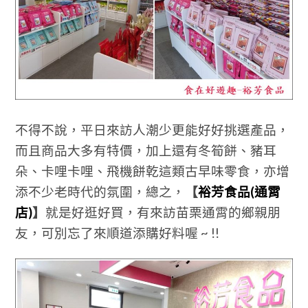
不得不說，平日來訪人潮少更能好好挑選產品，
而且商品大多有特價，加上還有冬筍餅、豬耳
朵、卡哩卡哩、飛機餅乾這類古早味零食，亦增
添不少老時代的氛圍，總之，
【
裕芳食品(通霄
店)
】
就是好逛好買，有來訪苗栗通霄的鄉親朋
友，可
別忘了來順道添購好料喔 ~ !!