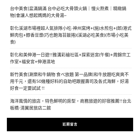
台中美食|盆滿鍋滿 台中必吃大骨頭火鍋｜慢火熬煮｜精緻鍋
物|會讓人想起媽媽的大骨湯~
彰化溪湖市場裡超人氣排隊小吃-神州窯烤+(施)水煎包+(郎)港式
鮮肉包+醇香豆漿(巧也飽海苔飯捲)(溪湖必吃美食)(市場小吃美
食)
彰化和美伸港一日遊!!雅溝彩繪社區+探索迷宮(午餐)+周錦宗工
作室+福安宮+伸港濕地
新竹美食|涮樂和牛鍋物 食べ放題 第一品牌|和牛放題吃爽爽不
用千元，還有50幾種好料的自助吧跟握壽司及各式海鮮，好湯
好食一定要試試 !!
海洋風情的旅店，特色鮮明的房型，商務旅遊的好宿推薦!!台北
板橋-清翼居旅店二館
近期留言