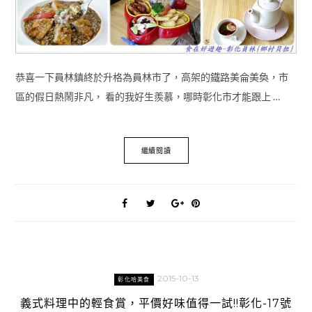
恭喜一下員林鎮終於升格為員林市了，高架的鐵路美侖美奐，市
區的假日熱鬧非凡， 看的我好生羨慕，哪時彰化市才能跟上 …
繼續閱讀
2015-10-13
彰化哈美食
義式料理中的輕食賞，平價好味值得一試!!彰化-17號