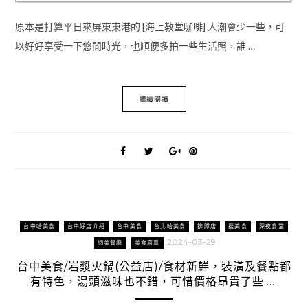
原本是打算平日來屏東東港的 [海上教堂咖啡] 人潮會少一些，可
以好好享受一下悠閒時光，也順便多拍一些生活照，誰 …
繼續閱讀
台中哈美食
台中好店介紹
台中美食
台北哈美食
排隊店
搜美食
深夜食堂
2024-03-29
網美餐廳
美食寫真
台中美食/岩漿火鍋(公益店)/食材新鮮，裝潢及餐點都
有特色，湯頭滋味也不錯，可惜價格昂貴了些…..