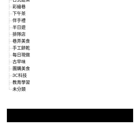
彩繪巷
下午茶
伴手禮
半日遊
排隊店
巷弄美食
手工餅乾
每日現做
古早味
團購美食
3C科技
教育學習
未分類
快來加入{食在好遊趣粉絲團}