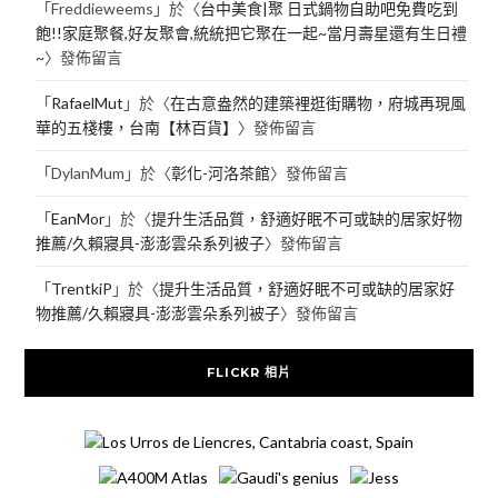
「
Freddieweems
」於〈
台中美食|聚 日式鍋物自助吧免費吃到
飽!!家庭聚餐,好友聚會,統統把它聚在一起~當月壽星還有生日禮
~
〉發佈留言
「
RafaelMut
」於〈
在古意盎然的建築裡逛街購物，府城再現風
華的五棧樓，台南【林百貨】
〉發佈留言
「
DylanMum
」於〈
彰化-河洛茶館
〉發佈留言
「
EanMor
」於〈
提升生活品質，舒適好眠不可或缺的居家好物
推薦/久賴寢具-澎澎雲朵系列被子
〉發佈留言
「
TrentkiP
」於〈
提升生活品質，舒適好眠不可或缺的居家好
物推薦/久賴寢具-澎澎雲朵系列被子
〉發佈留言
FLICKR 相片