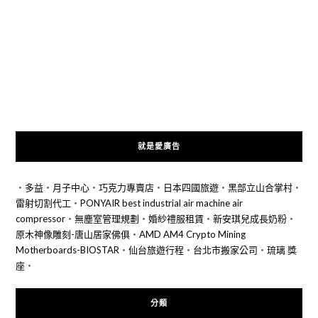
就是愛廣告
‧
多益
‧
月子中心
‧
巧克力專賣店
‧
日本四國旅遊
‧
黑部立山合掌村
‧
雷射切割代工
‧
PONYAIR best industrial air machine air
compressor
‧
無塵室管理規劃
‧
婚紗禮服租賃
‧
新安琪兒成長奶粉
‧
原木神像雕刻-唐山居家佛俱
‧
AMD AM4 Crypto Mining
Motherboards-BIOSTAR
‧
仙台旅遊行程
‧
台北市搬家公司
‧
琉璃 獎
座
‧
分類