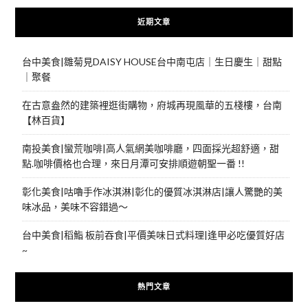
近期文章
台中美食|雛菊見DAISY HOUSE台中南屯店｜生日慶生｜甜點
｜聚餐
在古意盎然的建築裡逛街購物，府城再現風華的五棧樓，台南
【林百貨】
南投美食|蠻荒咖啡|高人氣網美咖啡廳，四面採光超舒適，甜
點.咖啡價格也合理，來日月潭可安排順遊朝聖一番 !!
彰化美食|咕嚕手作冰淇淋|彰化的優質冰淇淋店|讓人驚艷的美
味冰品，美味不容錯過～
台中美食|稻鮨 板前吞食|平價美味日式料理|逢甲必吃優質好店
~
熱門文章