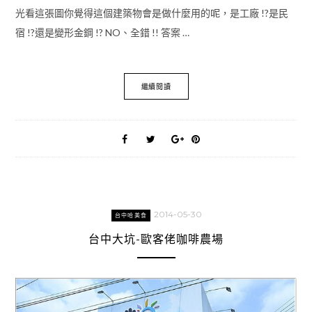
光看這張圖你覺得這個建築物會是做什麼用的呢，是工廠 !?是民
宿 !?還是變形金鋼 !? NO、全錯 !! 答案 …
繼續閱讀
2014-05-30
台中哈美食
台中大坑-歐客佬咖啡農場