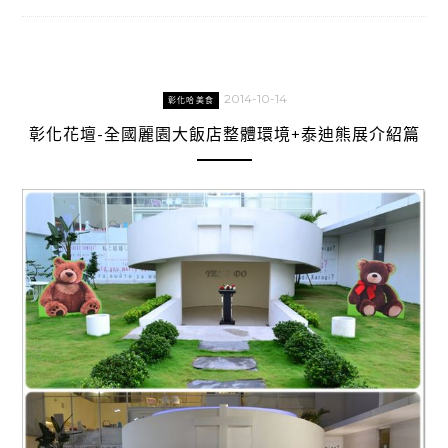
2014-10-14
彰化哈美食
彰化花壇-全國麗園大飯店整體環境+泰迪熊展介紹篇