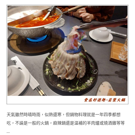
天氣雖然時晴時雨，似熱還寒，但鍋物料理就是一年四季都想
吃，不論是一般的火鍋，麻辣鍋還是温補的羊肉爐或燒酒雞等等
…