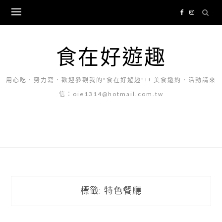
Skip
to
content
食在好遊趣
用心吃．努力寫．歡迎參觀我的"食在好遊趣"!! 美食邀約．活動請來
信：oie1314@hotmail.com.tw
標籤:
特色餐廳