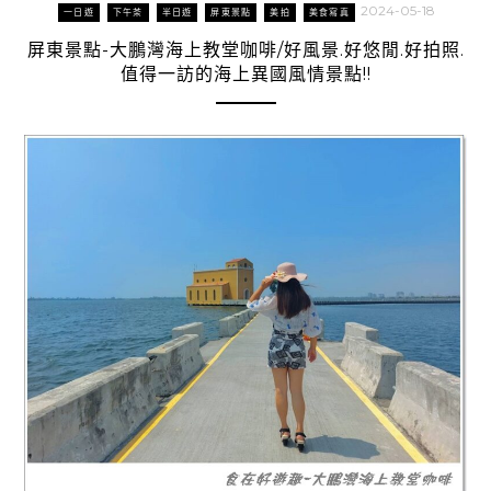
2024-05-18
一日遊
下午茶
半日遊
屏東景點
美拍
美食寫真
屏東景點-大鵬灣海上教堂咖啡/好風景.好悠閒.好拍照.
值得一訪的海上異國風情景點!!