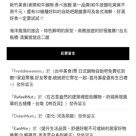
新竹美食|涮樂和牛鍋物 食べ放題 第一品牌|和牛放題吃爽爽不
用千元，還有50幾種好料的自助吧跟握壽司及各式海鮮，好湯
好食一定要試試 !!
海洋風情的旅店，特色鮮明的房型，商務旅遊的好宿推薦!!台北
板橋-清翼居旅店二館
近期留言
「
Freddieweems
」於〈
台中美食|聚 日式鍋物自助吧免費吃到
飽!!家庭聚餐,好友聚會,統統把它聚在一起~當月壽星還有生日禮
~
〉發佈留言
「
RafaelMut
」於〈
在古意盎然的建築裡逛街購物，府城再現風
華的五棧樓，台南【林百貨】
〉發佈留言
「
DylanMum
」於〈
彰化-河洛茶館
〉發佈留言
「
EanMor
」於〈
提升生活品質，舒適好眠不可或缺的居家好物
推薦/久賴寢具-澎澎雲朵系列被子
〉發佈留言