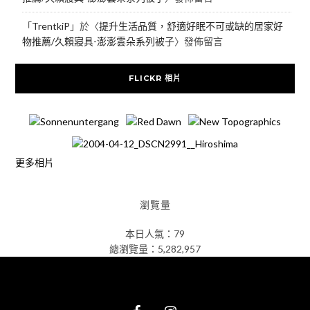
「
TrentkiP
」於〈
提升生活品質，舒適好眠不可或缺的居家好
物推薦/久賴寢具-澎澎雲朵系列被子
〉發佈留言
FLICKR 相片
更多相片
瀏覽量
本日人氣：79
總瀏覽量：5,282,957