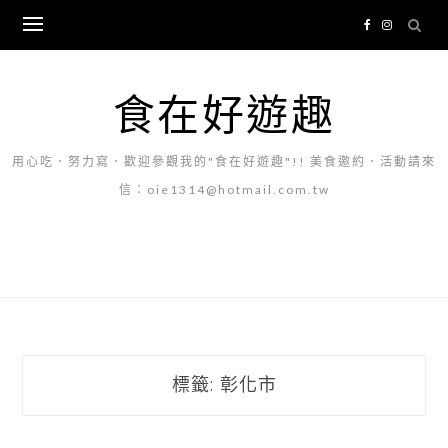
Skip
to
content
食在好遊趣
用心吃．努力寫．歡迎參觀我的"食在好遊趣"!! 美食邀約．活動請來
信：oie1314@hotmail.com.tw
標籤:
彰化市