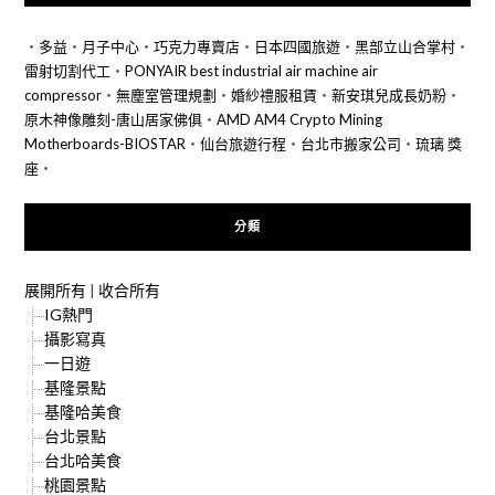
‧
多益
‧
月子中心
‧
巧克力專賣店
‧
日本四國旅遊
‧
黑部立山合掌村
‧
雷射切割代工
‧
PONYAIR best industrial air machine air
compressor
‧
無塵室管理規劃
‧
婚紗禮服租賃
‧
新安琪兒成長奶粉
‧
原木神像雕刻-唐山居家佛俱
‧
AMD AM4 Crypto Mining
Motherboards-BIOSTAR
‧
仙台旅遊行程
‧
台北市搬家公司
‧
琉璃 獎
座
‧
分類
展開所有
|
收合所有
IG熱門
攝影寫真
一日遊
基隆景點
基隆哈美食
台北景點
台北哈美食
桃園景點