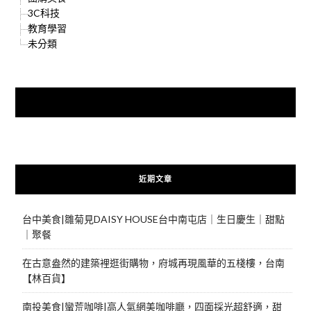
3C科技
教育學習
未分類
快來加入{食在好遊趣粉絲團}
近期文章
台中美食|雛菊見DAISY HOUSE台中南屯店｜生日慶生｜甜點
｜聚餐
在古意盎然的建築裡逛街購物，府城再現風華的五棧樓，台南
【林百貨】
南投美食|蠻荒咖啡|高人氣網美咖啡廳，四面採光超舒適，甜