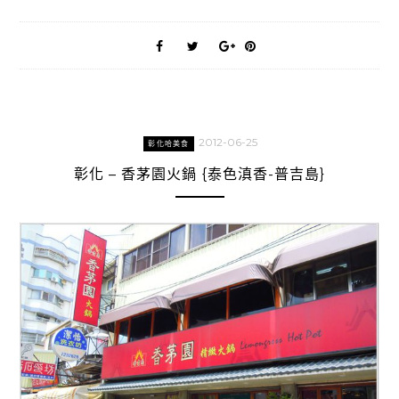
2012-06-25
彰化哈美食
彰化 – 香茅園火鍋 {泰色滇香-普吉島}