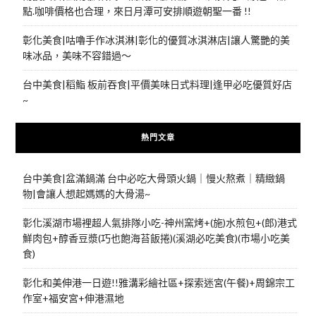
點.咖啡價格也合理，來日月潭可安排順遊朝聖一番 !!
彰化美食|咕嚕手作冰淇淋|彰化的優質冰淇淋店|讓人驚艷的美
味冰品，美味不容錯過～
台中美食|稻鮨 板前吞食|平價美味日式料理|逢甲必吃優質好店
~
熱門文章
台中美食|盆滿鍋滿 台中必吃大骨頭火鍋｜慢火熬煮｜精緻鍋
物|會讓人想起媽媽的大骨湯~
彰化溪湖市場裡超人氣排隊小吃-神州窯烤+(施)水煎包+(郎)港式
鮮肉包+醇香豆漿(巧也飽海苔飯捲)(溪湖必吃美食)(市場小吃美
食)
彰化和美伸港一日遊!!雅溝彩繪社區+探索迷宮(午餐)+周錦宗工
作室+福安宮+伸港濕地