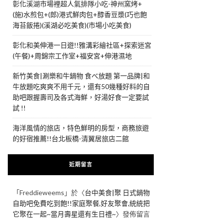
彰化溪湖市場裡超人氣排隊小吃-神州窯烤+
(施)水煎包+(郎)港式鮮肉包+醇香豆漿(巧也飽
海苔飯捲)(溪湖必吃美食)(市場小吃美食)
彰化和美伸港一日遊!!雅溝彩繪社區+探索迷宮
(午餐)+周錦宗工作室+福安宮+伸港濕地
新竹美食|涮樂和牛鍋物 食べ放題 第一品牌|和
牛放題吃爽爽不用千元，還有50幾種好料的自
助吧跟握壽司及各式海鮮，好湯好食一定要試
試 !!
海洋風情的旅店，特色鮮明的房型，商務旅遊
的好宿推薦!!台北板橋-清翼居旅店二館
近期留言
「
Freddieweems
」於〈
台中美食|聚 日式鍋物
自助吧免費吃到飽!!家庭聚餐,好友聚會,統統把
它聚在一起~當月壽星還有生日禮~
〉發佈留言