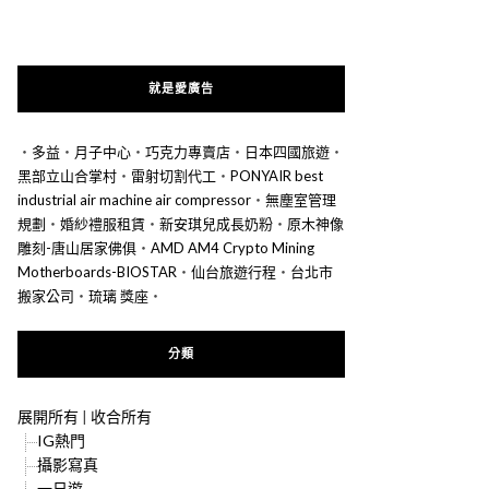
就是愛廣告
‧
多益
‧
月子中心
‧
巧克力專賣店
‧
日本四國旅遊
‧
黑部立山合掌村
‧
雷射切割代工
‧
PONYAIR best
industrial air machine air compressor
‧
無塵室管理
規劃
‧
婚紗禮服租賃
‧
新安琪兒成長奶粉
‧
原木神像
雕刻-唐山居家佛俱
‧
AMD AM4 Crypto Mining
Motherboards-BIOSTAR
‧
仙台旅遊行程
‧
台北市
搬家公司
‧
琉璃 獎座
‧
分類
展開所有
|
收合所有
IG熱門
攝影寫真
一日遊