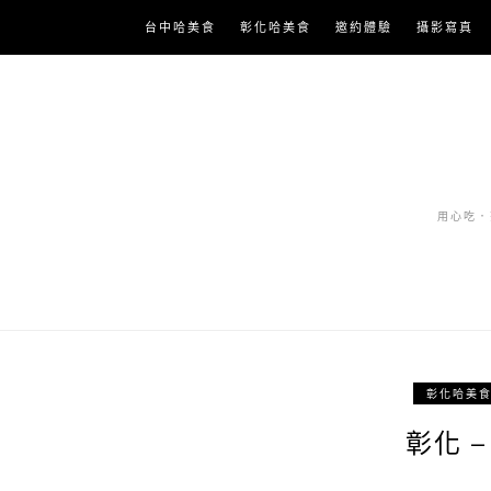
Skip
台中哈美食
彰化哈美食
邀約體驗
攝影寫真
to
content
用心吃．努
彰化哈美
彰化 