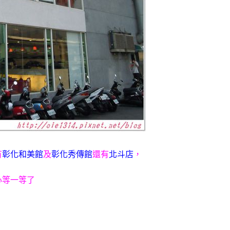
有
彰化和美館
及
彰化秀傳館
還有
北斗店
，
心等一等了