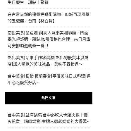
生日慶生｜甜點｜聚餐
在古意盎然的建築裡逛街購物，府城再現風華
的五棧樓，台南【林百貨】
南投美食|蠻荒咖啡|高人氣網美咖啡廳，四面
採光超舒適，甜點.咖啡價格也合理，來日月潭
可安排順遊朝聖一番 !!
彰化美食|咕嚕手作冰淇淋|彰化的優質冰淇淋
店|讓人驚艷的美味冰品，美味不容錯過～
台中美食|稻鮨 板前吞食|平價美味日式料理|逢
甲必吃優質好店~
熱門文章
台中美食|盆滿鍋滿 台中必吃大骨頭火鍋｜慢
火熬煮｜精緻鍋物|會讓人想起媽媽的大骨湯~