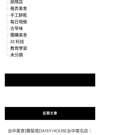
排隊店
巷弄美食
手工餅乾
每日現做
古早味
團購美食
3C科技
教育學習
未分類
快來加入{食在好遊趣粉絲團}
近期文章
台中美食|雛菊見DAISY HOUSE台中南屯店｜