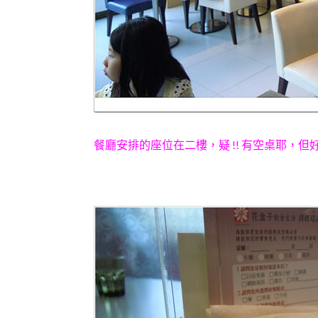
餐廳安排的座位在二樓，疑 !! 有空桌耶，但