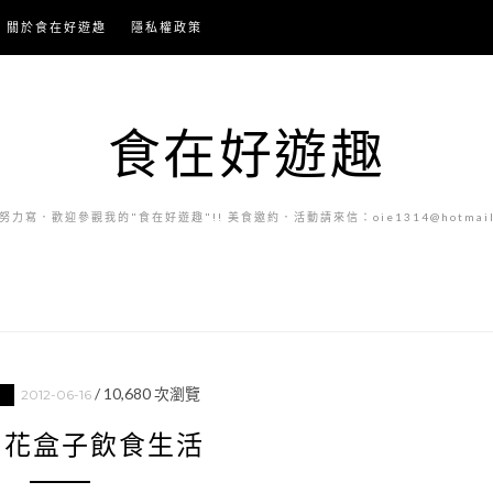
關於食在好遊趣
隱私權政策
食在好遊趣
力寫．歡迎參觀我的"食在好遊趣"!! 美食邀約．活動請來信：oie1314@hotmail.
/
10,680
次瀏覽
2012-06-16
食
– 花盒子飲食生活