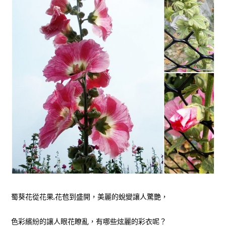
蜀葵花從花果,花苞到盛開，美麗的蛻變讓人驚艷，
色彩繽紛的讓人眼花瞭亂，有哪些炫麗的彩衣呢？