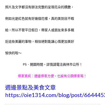
照片及文字都沒有辦法完整的呈現花朵的嬌艷
，
例如光是紅色就有好幾個花樣，真的美到目不暇
給，
所以不管平日假日，帶家人或朋友來多多
親
近這
些
美麗的事物，相信絕對能讓心情更加美
好
愉快的啦～
PS．開園時間
，
詳情請電洽員林市公所！
停車資訊：週邊停車方便，也設有公園停車場！
週邊景點及美食文章
https://oie1314.com/blog/post/664445