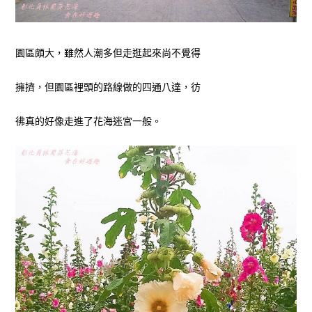
園區頗大，雖然人潮多但走逛起來尚不覺得
擁擠，但園區裡頭的路線做的四通八達，
彷
彿
真的好像走進了花海迷宮一般。