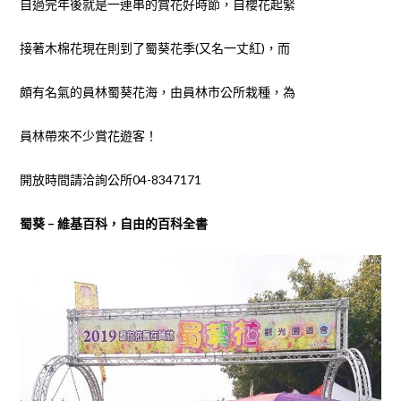
自過完年後就是一連串的賞花好時節，自櫻花起緊
接著木棉花現在則到了蜀葵花季(又名一丈紅)，而
頗有名氣的員林蜀葵花海，由員林市公所栽種，為
員林帶來不少賞花遊客！
開放時間請洽詢公所04-8347171
蜀葵 – 維基百科，自由的百科全書