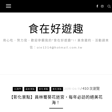
Skip
to
content
食在好遊趣
用心吃．努力寫．歡迎參觀我的"食在好遊趣"!! 美食邀約．活動請來
信：oie1314@hotmail.com.tw
/
410
次瀏覽
2019-04-11
IG熱門
員林景點
彰化景點
賞花景點
【彰化景點】員林蜀葵花迷宮，每年必訪的絕美花
海！