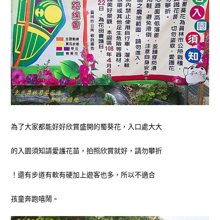
為了大家都能好好欣賞盛開的蜀葵花，入口處大大
的入園須知請愛護花苗，拍照欣賞就好，請勿攀折
！還有步道有軟有硬加上遊客也多，所以不適合
孩童奔跑嘻鬧。