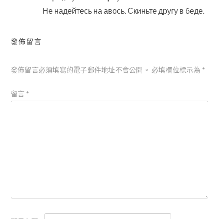
Не надейтесь на авось. Скиньте другу в беде.
發佈留言
發佈留言必須填寫的電子郵件地址不會公開。
必填欄位標示為
*
留言
*