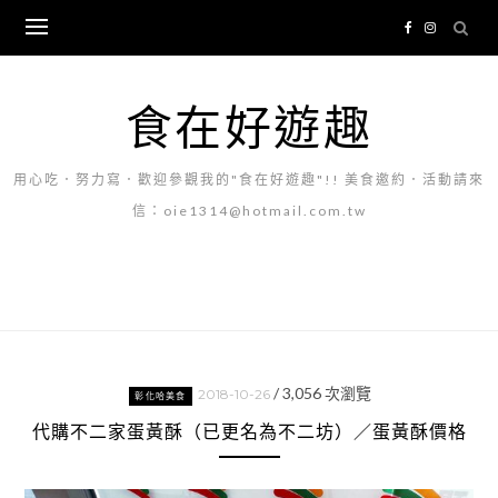
Skip
to
content
食在好遊趣
用心吃．努力寫．歡迎參觀我的"食在好遊趣"!! 美食邀約．活動請來
信：oie1314@hotmail.com.tw
/
3,056
次瀏覽
2018-10-26
彰化哈美食
代購不二家蛋黃酥（已更名為不二坊）／蛋黃酥價格