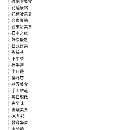
宜蘭哈美食
花蓮景點
花蓮哈美食
台東景點
台東哈美食
日本之旅
好康優惠
日式建築
彩繪巷
下午茶
伴手禮
半日遊
排隊店
巷弄美食
手工餅乾
每日現做
古早味
團購美食
3C科技
教育學習
未分類