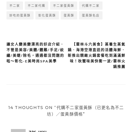
不二家
不二家代購
不二家蛋黃酥
代購不二家
好吃的蛋黃酥
彰化蛋黃酥
蛋黃酥
蛋黃酥名店
讓女人變美變漂亮的好店介紹．
【雲林斗六美食】蒸養生蒸氣
文
不管是美容/美體/體雕/手足/紋
鍋．海港空港直送的活體海鮮．
章
繡/美睫/除毛，通通都沒問題的
新推出精緻火鍋套餐吃到滿滿鮮
啦～彰化-E美時尚SPA美學
味！秋蟹味美快衝一波/雲林火
導
鍋推薦
覽
14 THOUGHTS ON “代購不二家蛋黃酥（已更名為不二
坊）／蛋黃酥價格”