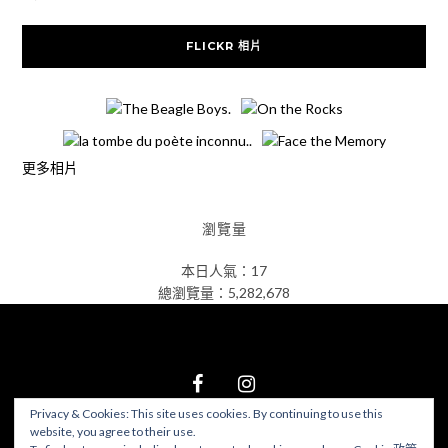
FLICKR 相片
更多相片
瀏覽量
本日人氣：17
總瀏覽量：5,282,678
Privacy & Cookies: This site uses cookies. By continuing to use this
website, you agree to their use.
© 2026 食在好遊趣
–
Black Theme by
ZThemes Studio