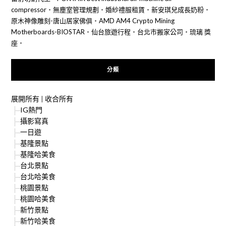
compressor
‧
無塵室管理規劃
‧
婚紗禮服租賃
‧
新安琪兒成長奶粉
‧
原木神像雕刻-唐山居家佛俱
‧
AMD AM4 Crypto Mining
Motherboards-BIOSTAR
‧
仙台旅遊行程
‧
台北市搬家公司
‧
琉璃 獎
座
‧
分類
展開所有
|
收合所有
IG熱門
攝影寫真
一日遊
基隆景點
基隆哈美食
台北景點
台北哈美食
桃園景點
桃園哈美食
新竹景點
新竹哈美食