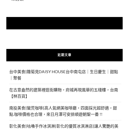
快來加入{食在好遊趣粉絲團}
近期文章
台中美食|雛菊見DAISY HOUSE台中南屯店｜生日慶生｜甜點
｜聚餐
在古意盎然的建築裡逛街購物，府城再現風華的五棧樓，台南
【林百貨】
南投美食|蠻荒咖啡|高人氣網美咖啡廳，四面採光超舒適，甜
點.咖啡價格也合理，來日月潭可安排順遊朝聖一番 !!
彰化美食|咕嚕手作冰淇淋|彰化的優質冰淇淋店|讓人驚艷的美