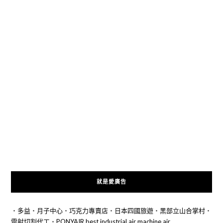
就是愛廣告
‧
多益
‧
月子中心
‧
巧克力專賣店
‧
日本四國旅遊
‧
黑部立山合掌村
‧
雷射切割代工
‧
PONYAIR best industrial air machine air