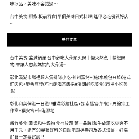
味冰品，美味不容錯過～
台中美食|稻鮨 板前吞食|平價美味日式料理|逢甲必吃優質好店
~
熱門文章
台中美食|盆滿鍋滿 台中必吃大骨頭火鍋｜慢火熬煮｜精緻鍋
物|會讓人想起媽媽的大骨湯~
彰化溪湖市場裡超人氣排隊小吃-神州窯烤+(施)水煎包+(郎)港式
鮮肉包+醇香豆漿(巧也飽海苔飯捲)(溪湖必吃美食)(市場小吃美
食)
彰化和美伸港一日遊!!雅溝彩繪社區+探索迷宮(午餐)+周錦宗工
作室+福安宮+伸港濕地
新竹美食|涮樂和牛鍋物 食べ放題 第一品牌|和牛放題吃爽爽不
用千元，還有50幾種好料的自助吧跟握壽司及各式海鮮，好湯
好食一定要試試 !!