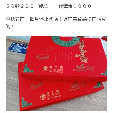
２０顆９００（紙盒﹚ 代購價１０００
中秋節前一個月停止代購！欲嚐美食請提前購買
喲！