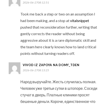
2026-06-2708:12:51
Took me back a step or two on an assumption I
had been making, and a stop at
vitalsnippet
pushed that reconsideration further, writing that
gently corrects the reader without being
aggressive about it is a rare diplomatic skill and
the team here clearly knows how to land critical
points without turning readers off.
VIVOD IZ ZAPOYA NA DOMY_TDEN
2026-06-2708:13:25
Народ выручайте. Жесть случилась полная.
Человек уже третьи сутки в штопоре. Соседи
стучат в дверь. Платные клиники просят
бешеные деньги. Короче, единственное что