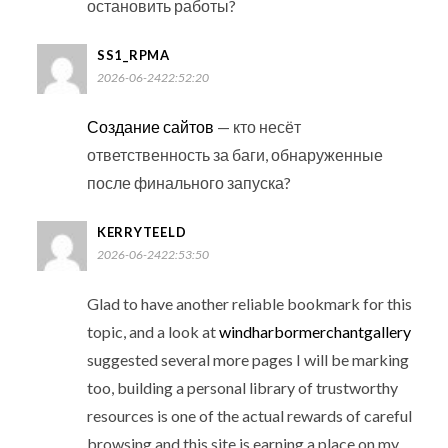
остановить работы?
SS1_RPMA
2026-06-2422:52:20
Создание сайтов
— кто несёт
ответственность за баги, обнаруженные
после финального запуска?
KERRYTEELD
2026-06-2422:53:50
Glad to have another reliable bookmark for this
topic, and a look at
windharbormerchantgallery
suggested several more pages I will be marking
too, building a personal library of trustworthy
resources is one of the actual rewards of careful
browsing and this site is earning a place on my