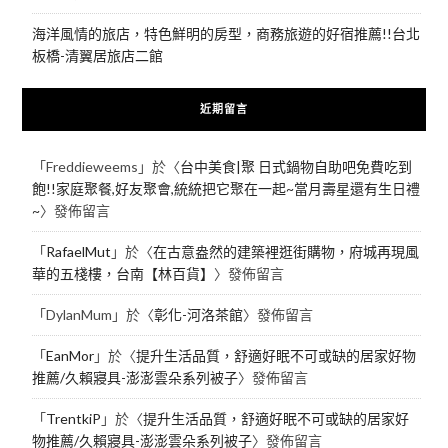
海洋風情的旅店，特色鮮明的房型，商務旅遊的好宿推薦!!台北
板橋-清翼居旅店二館
近期留言
「
Freddieweems
」於〈
台中美食|聚 日式鍋物自助吧免費吃到
飽!!家庭聚餐,好友聚會,統統把它聚在一起~當月壽星還有生日禮
~
〉發佈留言
「
RafaelMut
」於〈
在古意盎然的建築裡逛街購物，府城再現風
華的五棧樓，台南【林百貨】
〉發佈留言
「
DylanMum
」於〈
彰化-河洛茶館
〉發佈留言
「
EanMor
」於〈
提升生活品質，舒適好眠不可或缺的居家好物
推薦/久賴寢具-澎澎雲朵系列被子
〉發佈留言
「
TrentkiP
」於〈
提升生活品質，舒適好眠不可或缺的居家好
物推薦/久賴寢具-澎澎雲朵系列被子
〉發佈留言