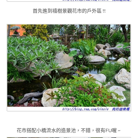
首先進到禧樹景觀花市的戶外區 !!
花市搭配小橋流水的造景池
，不錯
，很有FU喔
~