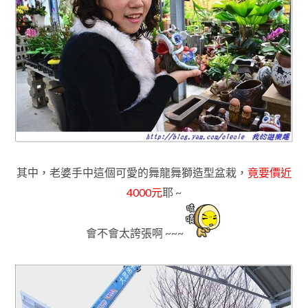
其中
，老婆手中這個可愛的舞龍舞獅造型盆栽
，
竟
要價近
4000元
耶 ~
會不會太誇張啊 ~~~