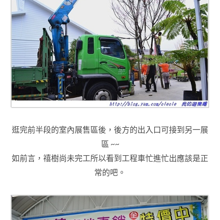
逛完前半段的室內展售區後
，
後方的出入口可接到另一展
區 ~~
如前言
，禧樹尚未完工所以
看到工程車忙進忙出應該是正
常的吧
。