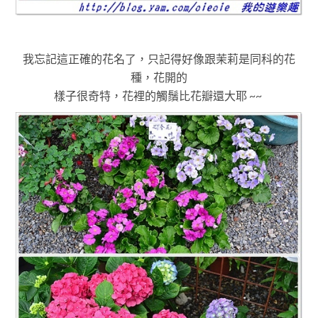
我忘記這正確的花名了
，只記得
好像跟茉莉是同科的花
種
，花開的
樣子很奇特
，
花裡的觸鬚比花瓣還大耶 ~~