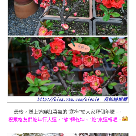
最後，送上這鮮紅喜氣的”寒梅”給大家拜個年囉 ~~
祝眾格友們蛇年行大運
，”龍”轉乾坤
、”蛇”來運轉喔 ~