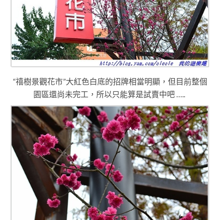
“禧樹景觀花市”大紅色白底的招牌相當明顯
，但
目前整個
園區還尚未完
工
，所以只能算是試賣中吧 …..