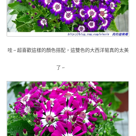
哇 ~
超喜歡這樣的顏色搭配
，
這雙色的大西洋菊真的太美
了 ~