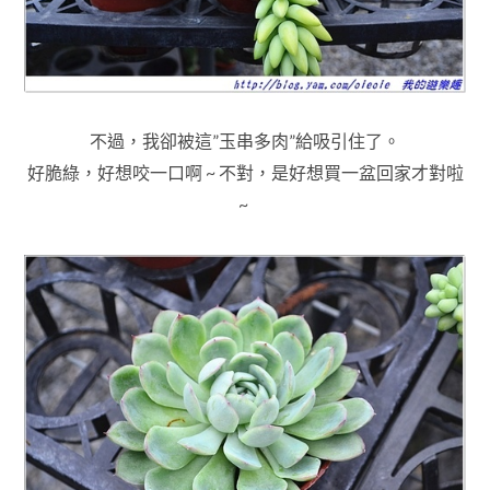
不過，我卻被這”玉串多肉”給吸引住了
。
好脆綠
，好想咬一口啊 ~ 不對
，是好想買一盆回家才對啦
~