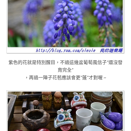
紫色的花就是特別醒目
，不過這幾盆葡萄風信子”還沒發
育完全”
，再過一陣子花苞應該會更”蓬”才對喔 ~