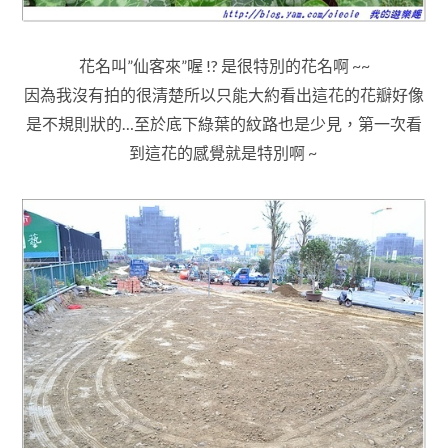
花名叫”仙客來”喔 !? 是很特別的花名啊 ~~
因為我沒有拍的很清楚所以只能大約看出
這花的花瓣好像
是不規則狀的…至於
底下綠葉的紋路也是少見
，第一次看
到這花的感覺就是特別啊 ~