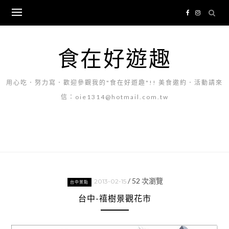
Skip
to
content
食在好遊趣
用心吃．努力寫．歡迎參觀我的"食在好遊趣"!! 美食邀約．活動請來
信：oie1314@hotmail.com.tw
/
52
次瀏覽
2013-02-15
台中景點
台中-禧樹景觀花市