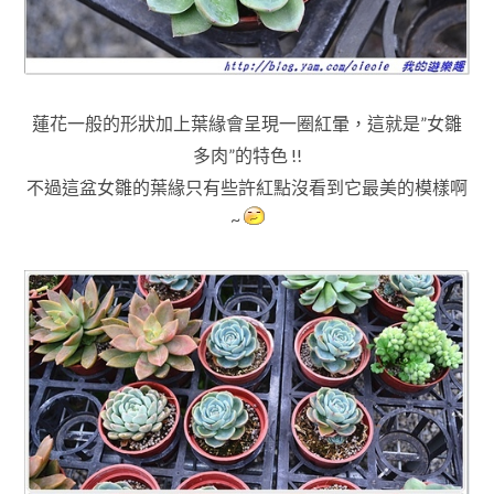
蓮花一般的形狀加上葉緣會呈現一圈紅暈
，
這就是”女雛
多肉”的特色 !!
不過這盆女雛的葉緣只有些許紅點沒看到它最美的模樣啊
~