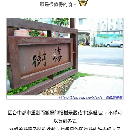
還是很值得的唷 ~
因台中都市重劃而搬遷的禧樹景觀花市(旗艦店)
，不僅可
以買到各式
各樣的花種及裝飾盆栽
，
也假日悠閒賞花的好去處
。另