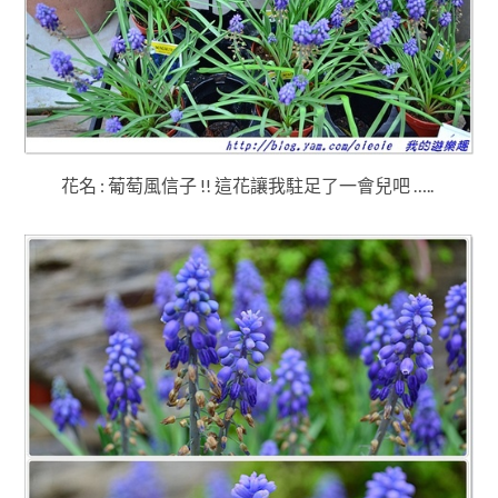
花名 : 葡萄風信子 !!
這花讓我駐足了一會兒吧 …..