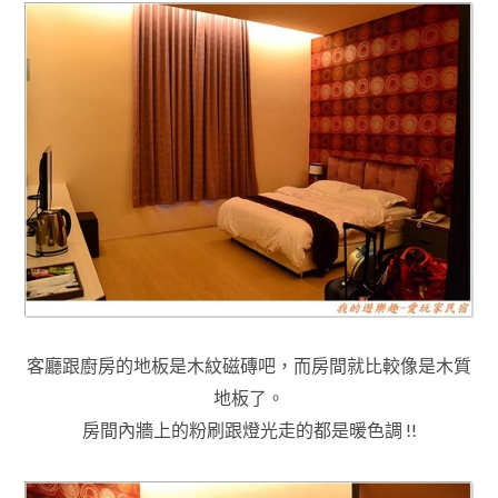
客廳跟廚房的地板是木紋磁磚吧
，而
房間就比較像是木質
地板了
。
房間內牆
上的粉刷跟
燈光走的都是暖色調
!!