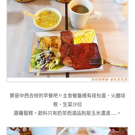
算是中西合併的早餐吧 !! 主食餐盤裡有
荷包蛋
、火腿培
根
、生菜沙拉
跟蘿蔔糕
。飲料只有奶茶而湯品則是玉米濃湯 …..
。