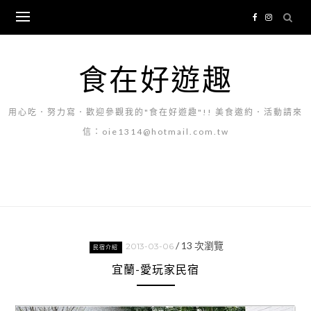
Skip
to
content
食在好遊趣
用心吃．努力寫．歡迎參觀我的"食在好遊趣"!! 美食邀約．活動請來
信：oie1314@hotmail.com.tw
/
13
次瀏覽
2013-03-06
民宿介紹
宜蘭-愛玩家民宿