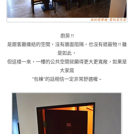
廚房 !!
是跟客廳連結的空間
，沒有牆面阻隔
，也沒有遮蔽物
!! 雖
是如此
，
但這樣一來
，
一樓的公共空間就顯得更大更寬敞
，如果是
大家庭
“包棟”的話
相信一定非常舒適喔 ~