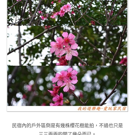
民宿內的戶外區倒是有幾株櫻花樹能拍，不過也只是
三三兩兩的開了幾朵而已
。