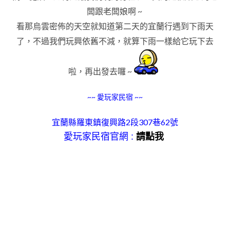
闆跟老闆娘啊 ~
看那烏雲密佈的天空就知道第二天的宜蘭行遇到下雨天
了，不過我們玩興依舊不減
，就算下雨一樣給它玩下去
啦
，
再出發去囉 ~
~~ 愛玩家民宿 ~~
宜蘭縣羅東鎮復興路2段307巷62號
愛玩家民宿官網 :
請點我