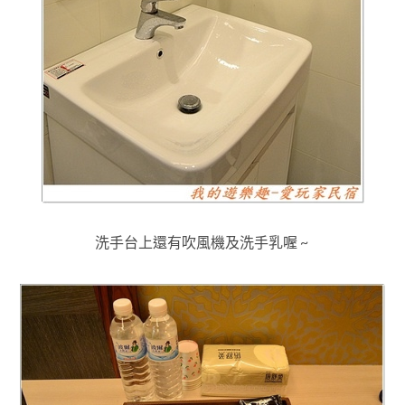
洗手台上還有吹風機及洗手乳喔 ~