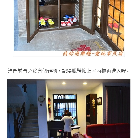
進門前門旁邊有個鞋櫃，記得脫鞋換上室內拖再進入喔 ~