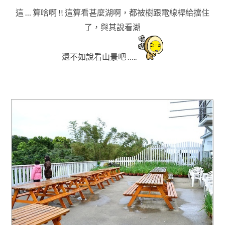
這 … 算啥啊 !! 這算看甚麼湖啊
，都被樹跟電線桿給擋住
了
，與其說看湖
還不如說看山景吧 …..