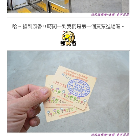
哈 ~ 搶到頭香 !!
時間一到我們是第一個買票進場喔 ~