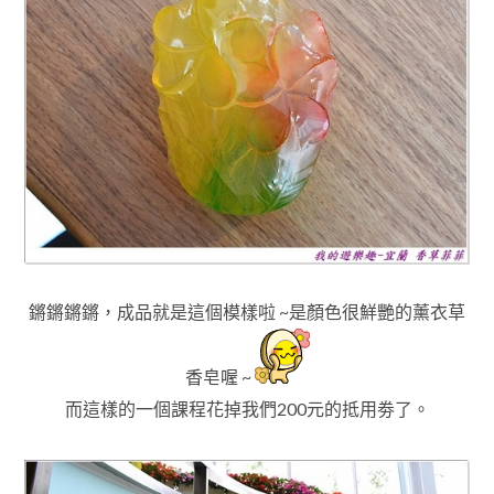
鏘鏘鏘鏘，成品就是這個模樣啦 ~是顏色很鮮艷的薰衣草
香皂喔 ~
而這樣的一個課程花掉我們200元的抵用劵了
。