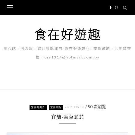
Skip
to
content
食在好遊趣
用心吃．努力寫．歡迎參觀我的"食在好遊趣"!! 美食邀約．活動請來
信：oie1314@hotmail.com.tw
/
50
次瀏覽
2013-03-10
宜蘭哈美食
宜蘭景點
宜蘭-香草菲菲