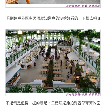
看到這戶外區空盪盪就知道真的沒啥好看的，下樓去吧 !!
不過倒是值得一提的就是
，
三樓這邊能拍到香草菲菲的室