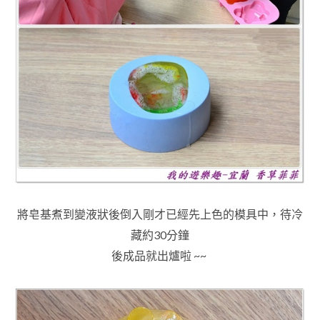
將皂基煮到變液狀後
倒入剛才已經先上色的模具中，待冷
藏約30分鐘
後成品就出爐啦 ~~