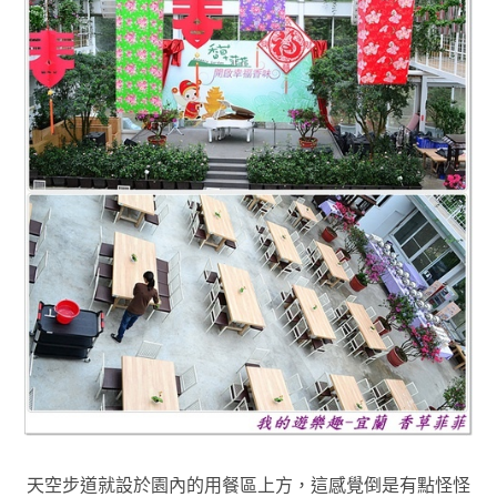
天空步道就設於園內的用餐區上方，這感覺倒是有點怪怪