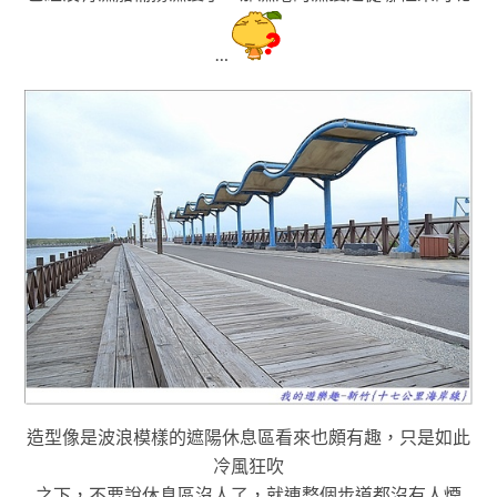
…
造型像是波浪模樣的遮陽休息區看來也頗有趣，只是如此
冷風狂吹
之下
，不要說休息區沒人了
，就連
整個步道都沒有人煙