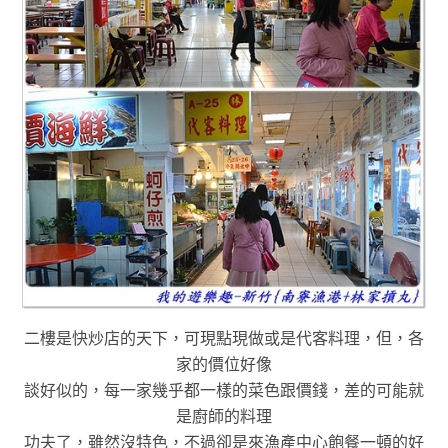
二樓是快炒店的天下，可現點現做或是代客料理
，但
，
各
家的價位好像
談好似的
，每一家幾乎都一樣的菜色跟價錢
，差的可能就
是廚師的料理
功夫了
，雖然
沒特色
，不過卻是來漁產中心飽餐一頓的好