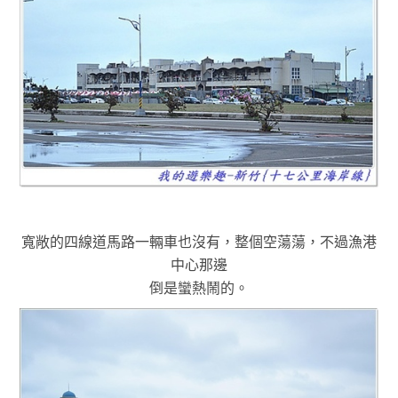
寬敞的四線道馬路一輛車也沒有，整個空蕩蕩
，不過漁港
中心那邊
倒是蠻熱鬧的
。