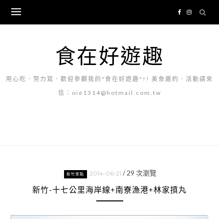
Skip
to
content
食在好遊趣
用心吃．努力寫．歡迎參觀我的"食在好遊趣"!! 美食邀約．活動請來
信：oie1314@hotmail.com.tw
/
29
次瀏覽
2014-06-21
新竹景點
新竹-十七公里海岸線+南寮漁港+林家摃丸