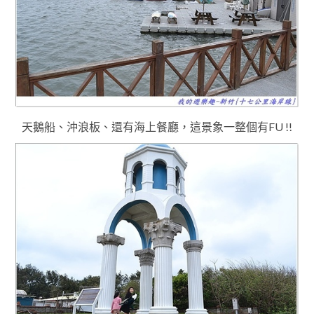
天鵝船
、沖浪板
、還有海上餐廳
，這景象一整個
有FU !!