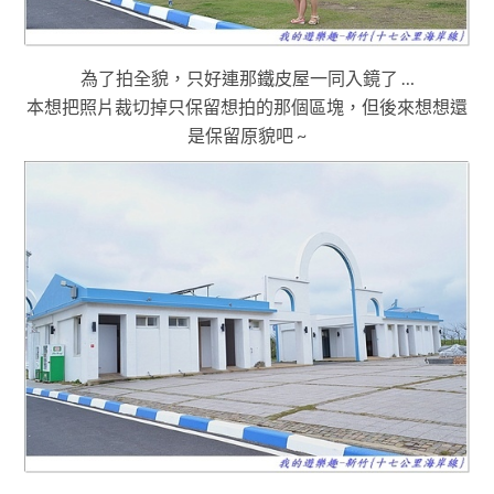
為了拍全貌
，只好連那
鐵皮屋一同入鏡了 …
本想把照片裁切掉只保留想拍的那個區塊
，但
後來想想還
是保留原貌吧 ~