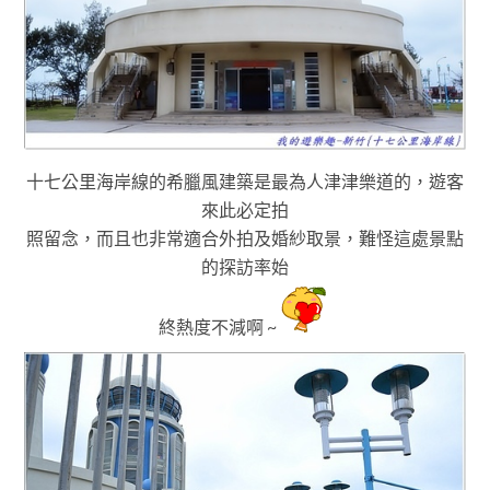
十七公里海岸線的希臘風建築是最為人津津樂道的，
遊客
來此必定拍
照留念
，而且也
非常適合外拍及
婚紗取景
，難怪這處景點
的探訪率始
終熱度不減啊 ~