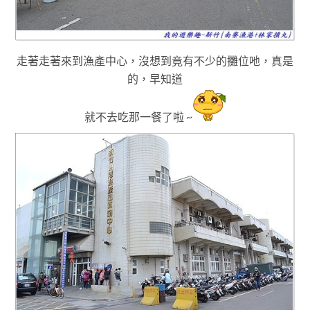
走著走著
來到漁產中心
，沒想到
竟有不少的攤位吔
，真是
的
，
早知道
就不去
吃那一餐了啦 ~