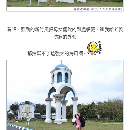
看吧
，
強勁的新竹風把母女倆吹的到處躲藏
，連我給老婆
防寒的外套
都擋禦不了這強大的海風啊 ~