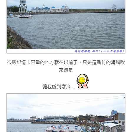
很殺記憶卡容量的地方就在眼前了
，只是
這
新竹的海風吹
來還是
讓我感到寒冷 …