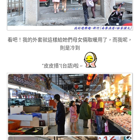
看吧！我的外套就這樣給她們母女倆取暖用了
，而我呢
，
則是冷到
“皮皮措”(台語)啦 ~