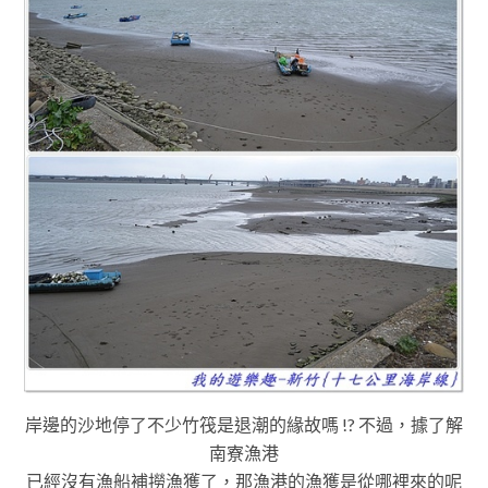
岸邊的沙地停了不少竹筏
是退潮的緣故嗎 !? 不過
，
據了解
南寮漁港
已經沒有漁船補撈漁獲了
，那漁港的漁獲是從哪裡來的呢