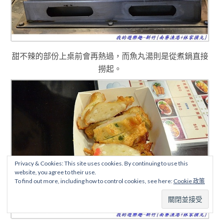
甜不辣的部份上桌前會再熱過
，而魚丸湯則是從煮鍋直接
撈起
。
Privacy & Cookies: This site uses cookies. By continuing to use this
website, you agree to their use.
To find out more, including how to control cookies, see here:
Cookie 政策