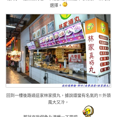
選擇
。
回到一樓後
路過這家
林家摃丸
，據說還蠻
有名氣的 !! 外頭
風大又冷
，
那就來吃個魚丸湯暖一下胃吧 ~