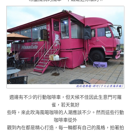
週邊有不少的行動咖啡車，但天候不佳因此生意門可羅
雀
，
若天氣好
些時，來此吹海風喝咖啡的人潮應該不少
。
然而
這些行動
咖啡車從外
觀到內在
都是精心打造
，
每一輛都有自己的風格
，拍著拍