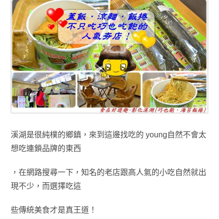
溪湖是很純樸的鄉鎮
，來到這邊找吃的 young自然不會太
想吃連鎖品牌的東西
，在網路搜尋一下
，
知名的老店跟
高人氣的
小吃自然就出
現不少
，而選擇
吃
這
些傳統美食
才是真王道！