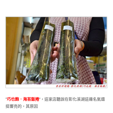
“
巧也飽．海苔飯捲
“，這家店聽說在彰化溪湖這邊名氣還
挺響亮的，其原因