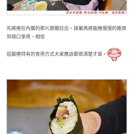
先將捲在內層的那片膠膜拉出，接著再將
飯捲慢慢的推擠
到袋口享用
，相信
這飯捲特有的食用方式大家應該都很清楚才是
。