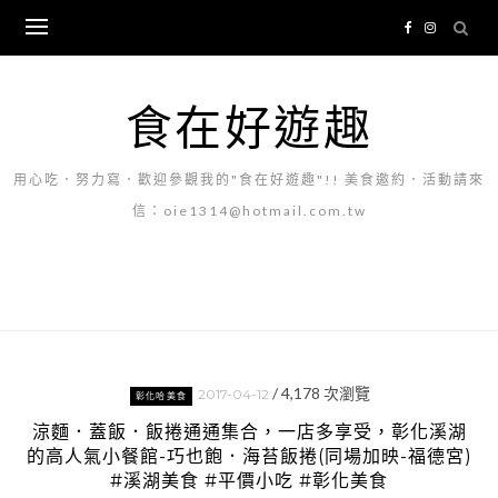
Skip
to
content
食在好遊趣
用心吃．努力寫．歡迎參觀我的"食在好遊趣"!! 美食邀約．活動請來
信：oie1314@hotmail.com.tw
/
4,178
次瀏覽
2017-04-12
彰化哈美食
涼麵．蓋飯．飯捲通通集合，一店多享受，彰化溪湖
的高人氣小餐館-巧也飽．海苔飯捲(同場加映-福德宮)
#溪湖美食 #平價小吃 #彰化美食