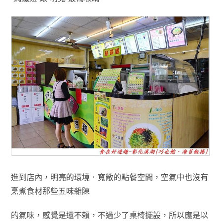
進到店內
，明亮的環境．寬敞的點餐空間
，空氣中也沒有
烹煮食材那些
五味雜陳
的氣味
，感覺是還不賴
，
不過少了桌椅擺設
，所以
應是以