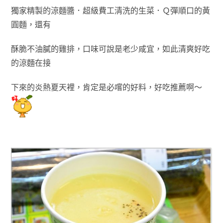
獨家精製的涼麵醬．超級費工清洗的生菜．
Ｑ彈順口的黃
圓麵
，還有
酥脆
不油膩的雞排
，口味可說是老少咸宜
，
如此
清
爽
好吃
的涼麵在接
下來的炎熱夏天裡
，肯定是必嚐的好料
，好吃推薦
啊～