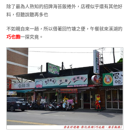
除了
最為人熟知的招牌海苔飯捲外，店裡似乎還有其他好
料，但聽說聽再多
也
不如
親自來一趟
，所以借著回竹塘之便，午餐就來溪湖的
巧也飽
一探究竟
。