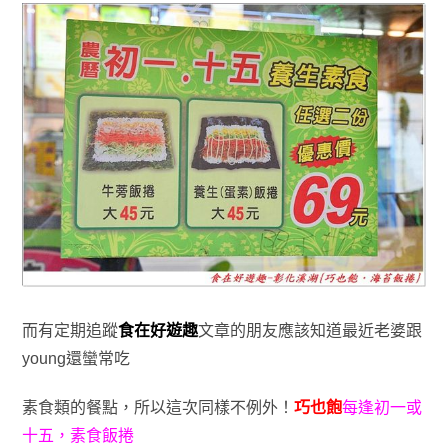
而有定期追蹤
食在好遊趣
文章的朋友應該知道最近老婆跟
young還蠻常吃
素食類
的餐點，所以這次同樣不例外
！
巧也飽
每逢初一或
十五，
素食飯捲