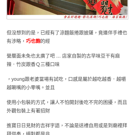
但沒想到的是
，
已經有了涼麵飯捲跟披薩
，竟連伴手禮也
有涉略
，
巧也飽
的
經
營
層面未免
也太廣了吧 …
店家自製的古早味
豆干
有麻
辣．竹炭
跟香Ｑ
三種口
味
，young跟老婆
當場有
試吃，口感是屬於越吃越香．越嚼
越唰嘴
的小零嘴
。並且
使用
小包裝的方式
，
讓人不怕開封後吃不
完的困擾
，而
且
外觀包裝上有
著招財
進寶日日見財的吉祥字語，不論是送禮自
用或是到廟裡拜
拜供奉，絕對
都是非