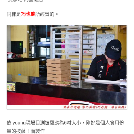
同樣
是
巧也飽
所經營的
。
依 young現場目測
披薩應為
6吋大小
，
剛好是個人食用份
量的披薩
！而製作