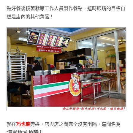
點好餐後接著就等工作人員製作餐點
，這時眼睛的目標自
然是店內的其他角落！
就在
巧也飽
旁邊
，店與店之間
完全沒有阻隔，
這間名為
“買爹地”的
披薩
店