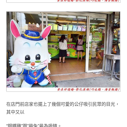
在店門前店家也擺上了幾個可愛的公仔
吸引民眾的目光
，
其中又以
“鋼鐵雞”跟”萌兔”最為吸睛
。