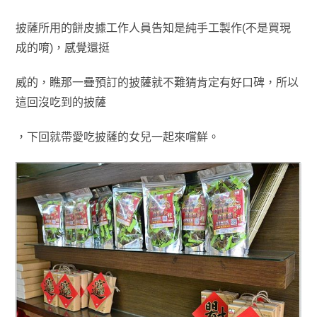
披薩所用
的餅皮據工作人員告知是純手工製作(不是買現
成的唷)
，感
覺還挺
威
的
，
瞧
那一疊
預訂的披薩就不難猜肯定有好口碑，所以
這回沒吃到
的
披薩
，
下
回
就帶
愛吃
披薩
的女兒一起來嚐鮮
。