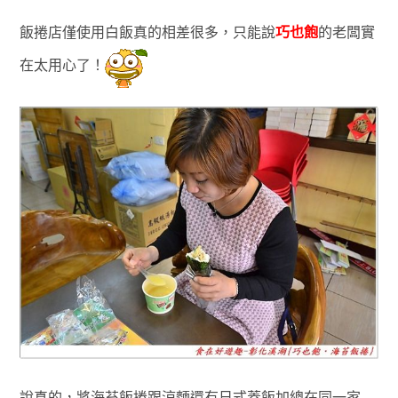
飯捲店僅使用白飯真的相差很多，只能說
巧也飽
的老闆實
在太用心
了
！
說真的
，將
海苔飯捲跟涼麵還有日式蓋飯加總在同一家