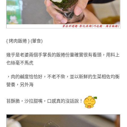
{ 烤肉飯捲 } (葷食)
幾乎是老婆兩個手掌長的飯捲份量確實很有看頭，用料上
也絲毫不馬虎
，
肉的鹹度恰恰好
，不老不柴
，並以新鮮的生菜相佐均衡
營養
，另外
海
苔
酥
脆，沙拉甜嘴，口感真的沒話說！