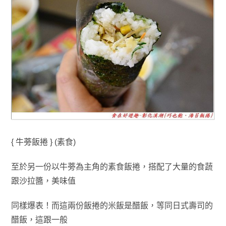
{ 牛蒡飯捲 } (素食)
至於另一份以牛蒡為主角的素食飯捲
，
搭配了大量的食蔬
跟沙拉醬
，
美味
值
同樣爆表！而這兩份飯捲的米飯是
醋飯
，等同日式壽司的
醋飯
，
這跟
一
般