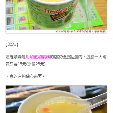
{ 濃湯 }
這碗濃湯是
用加值加價購
的店家優惠點選的
，這麼一大碗
竟只要15元(原價25元)
，
真的
有夠佛心來著
。