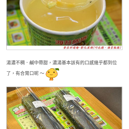
湯濃不稠．鹹中帶甜
，濃湯基本該有的口感幾乎都到位
了
，有合胃口呢 ～