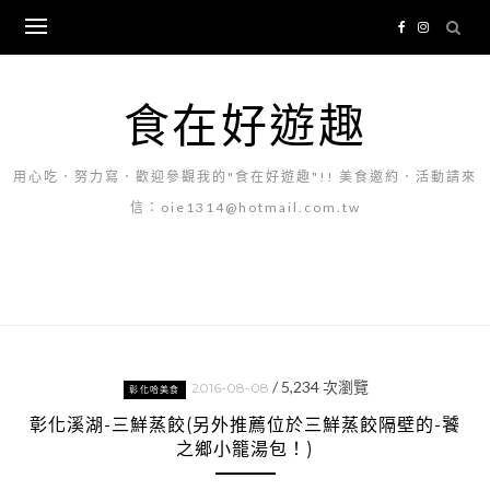
Skip
to
content
食在好遊趣
用心吃．努力寫．歡迎參觀我的"食在好遊趣"!! 美食邀約．活動請來
信：oie1314@hotmail.com.tw
/
5,234
次瀏覽
2016-08-08
彰化哈美食
彰化溪湖-三鮮蒸餃(另外推薦位於三鮮蒸餃隔壁的-饕
之鄉小籠湯包！)