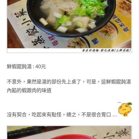
鮮蝦餛飩湯 : 40元
不意外
，果然是
湯的部份先上桌了
，可是
，這
鮮蝦餛飩湯
內餡的蝦
跟肉
的味道
沒有契合
，吃起來有
點怪
，總之
，
不是很合胃口 …