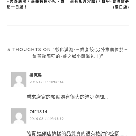
+秀泰廣場，嘉義特色小吃、景
另有影片介紹)。台中-台灣雷夢
導
點一日遊！
(漢口店)
覽
5 THOUGHTS ON “彰化溪湖-三鮮蒸餃(另外推薦位於三
鮮蒸餃隔壁的-饕之鄉小籠湯包！)”
撲克馬
2016-08-1118:08:14
看來店家的餐點還有很大的進步空間…
OIE1314
2016-08-1119:41:19
確實.連鎖店這樣的品質真的很有檢討的空間……