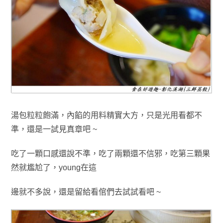
湯包粒粒飽滿
，內餡的用料精實大方
，只是光用看都不
準
，還是一試見真章吧 ~
吃了一顆口感還說不準
，吃了兩顆還不信邪
，吃第三顆
果
然就尷尬
了，young在這
邊就不多說
，還是留給看倌們去試試看吧 ~