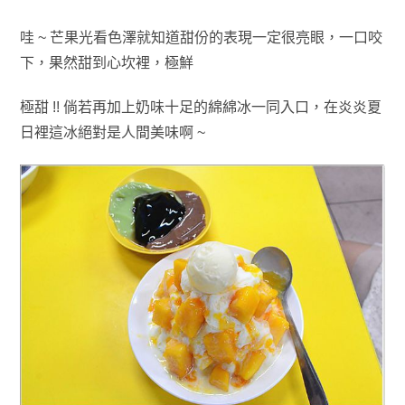
哇 ~ 芒果光看色澤就知道甜份的表現一定很亮眼，一口咬
下
，
果然甜到心坎裡
，極
鮮
極甜 !! 倘若再加上奶味十足的綿綿冰一同入口
，
在炎炎夏
日
裡這
冰絕對是人間美味啊 ~