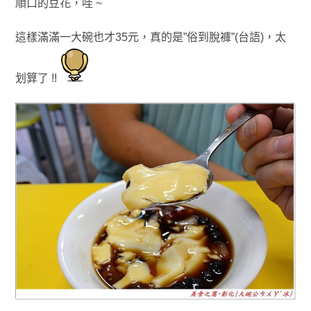
順口的豆花
，哇 ~
這樣滿滿
一大
碗也
才35元
，真的是”俗到脫褲”(台語)
，太
划算了 !!