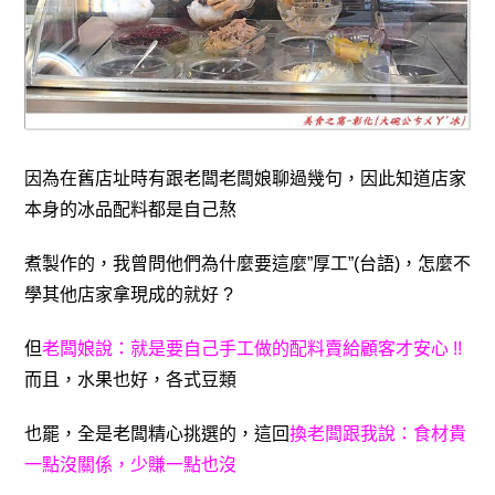
因為在舊店址時有跟老闆老闆娘聊過幾句，因此知道店家
本身的冰品配料都是自己
熬
煮製作的，我曾問他們為什麼要這麼”厚工”(台語)，怎麼不
學其他店家拿現成的就好
?
但
老闆娘說：就是要自己手工做的配料賣給顧客才安心 !!
而且，水果也好，各式豆類
也罷
，全是老闆精心挑選的
，這回
換老闆跟我說：食材貴
一點沒關係
，少賺一點也沒