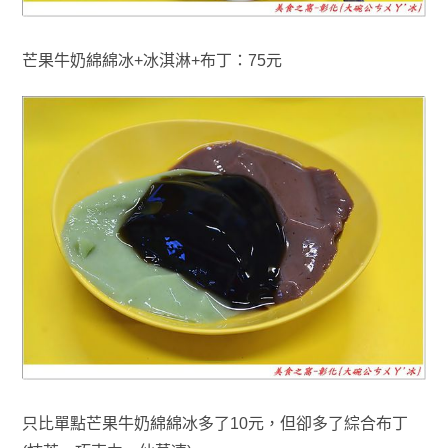
芒果牛奶綿綿冰+冰淇淋+布丁：75元
只比單點
芒果牛奶綿綿冰多了10元
，
但卻
多了綜合布丁