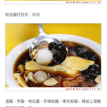
綜合圓仔豆花：35元
湯圓
、
芋圓
、
地瓜圓
、
珍珠粉圓
、
寒天粉圓，再加上滑嫩