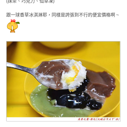
(抹茶
、
巧克力
、
仙草凍)
跟
一球香草冰淇淋耶
，
同樣是誇張
到不行的便宜價格啊 ~