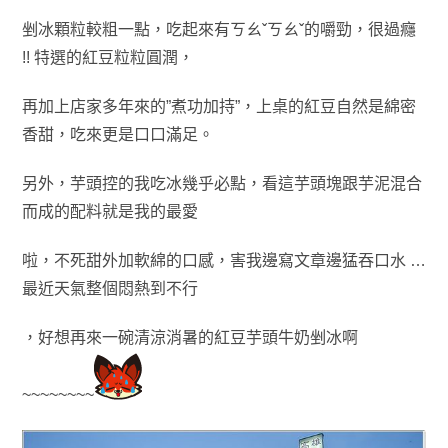
剉冰顆粒較粗一點，吃起來有ㄎㄠˇ
ㄎㄠˇ的嚼勁
，很過癮
!!
特選的紅豆
粒粒圓潤
，
再加上店家多年來的”煮功加持”
，上桌的紅豆自然是
綿密
香甜
，吃來更是口口滿足
。
另外
，
芋頭控的我吃冰幾乎必點
，看這
芋頭塊跟芋泥混合
而成的配料就是我的最愛
啦
，不死甜外加軟綿的口感
，害我邊寫文章邊猛吞口水 …
最近
天氣整個悶熱到不行
，好想再來一
碗清涼消暑的
紅豆芋頭牛奶剉冰啊
~~~~~~~~