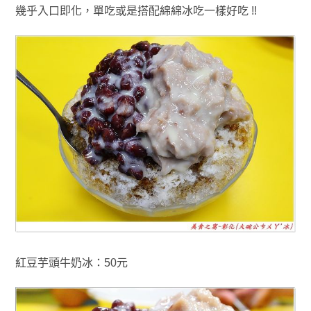
幾乎入口即化
，單吃或是搭配綿綿冰吃
一樣好吃 !!
紅豆芋頭牛奶冰：50元