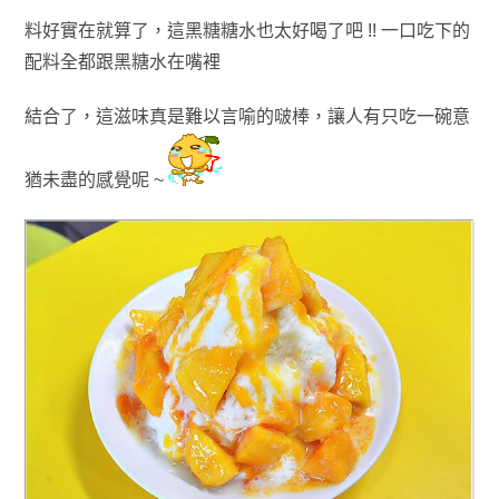
料好實在就算了
，這黑糖糖水也太好喝了吧 !!
一口吃下的
配料全都跟黑
糖
水
在嘴裡
結合了，這滋味真是難以言喻的啵棒，讓人有只吃一碗意
猶未盡的感覺呢 ~