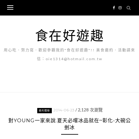
Skip
to
content
食在好遊趣
用心吃．努力寫．歡迎參觀我的"食在好遊趣"!! 美食邀約．活動請來
信：oie1314@hotmail.com.tw
/
2,128
次瀏覽
2014-06-23
邀約體驗
對YOUNG一家來說.夏天必嚐冰品就在~彰化-大碗公
剉冰