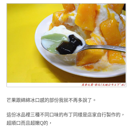
芒果跟
綿綿冰
口感的部份我就不再多說了
。
這份冰品裡
三種不同口味的布丁
同樣是
店
家
自行製作的
，
超順口而且超嫩Q的
，