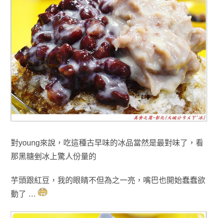
對young來說，吃這種古早味的冰品當然是最對味了
，看
那黑糖剉冰上驚人份量的
芋頭跟紅豆
，我的眼睛不但為之一亮
，嘴巴也開始蠢蠢欲
動了 …