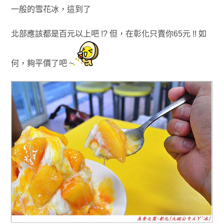
一般的雪花冰
，
這到了
北部
應該都是百元以上吧 !? 但
，
在彰化只賣你65元 !!
如
何
，夠平價了吧 ~