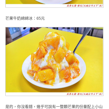
芒果牛奶
綿綿冰
：65元
是的
，你沒看錯
，幾乎可說有一整顆芒果的
份量
配上小山