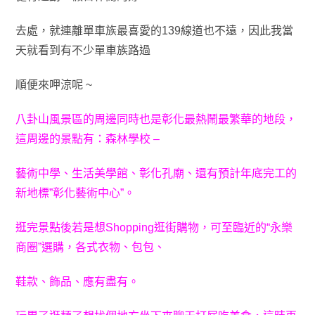
去處
，就連離單車族最喜愛的139線道也不遠
，因此我當
天就看到有不少單車族路過
順便來
呷涼
呢 ~
八卦山風景區的周邊同時也是彰化最熱鬧最繁華的地段
，
這周邊的
景點有：森林學校 –
藝術中學
、生活
美學館、彰化孔廟、還有預計年底完工的
新地標”彰化藝術中心”。
逛完景點後若是想Shopping逛街購物
，可至臨近的
“
永樂
商圈”
選購，各式衣物
、
包包
、
鞋
款
、
飾品
、
應有盡有。