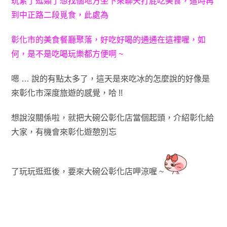
玩累了逛類了想找個地方坐下來聊天打屁吃美食
，這時
再
到中正路二段覓食
，此處為
彰化市的美食餐廳聚落
，
好吃好喝的通通在這裡喔
，
如
何，是不是吃喝
玩樂都方便啊 ~
嗯 …
說的有點太多了
，這天是來吃冰的怎麼說的好
像是
來彰化
市深度旅遊的感覺
，哈 !
!
想說沒關係啦
，就把大碗公彰化店當個起頭
，介紹彰化
給
大家，有機會來彰化遊憩別忘
了玩玩逛逛後
，
要來大碗公彰化店呷涼喔 ~