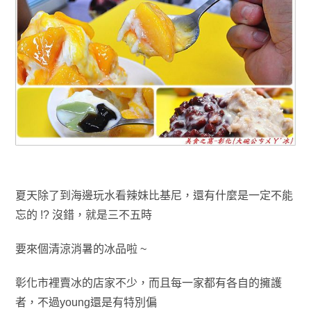
夏天除了到海邊玩水看辣妹比基尼，還有什麼是一定不能
忘的 !? 沒錯
，
就是三不五時
要來
個清涼消暑的冰品啦 ~
彰化市裡賣冰的店家不少
，而且每一家都有各自的擁護
者
，
不過young
還是有特別偏