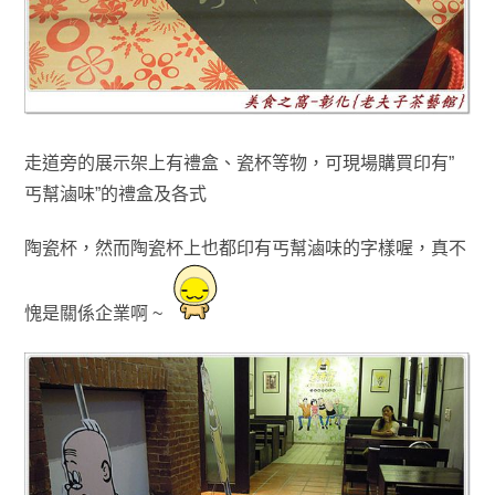
走道旁的展示架上有禮盒
、
瓷杯等物
，
可現場購買印有”
丐幫滷味”的禮盒及
各式
陶瓷杯，然而陶瓷杯上也都印有丐幫滷味的字樣喔
，真不
愧是關係企業啊 ~