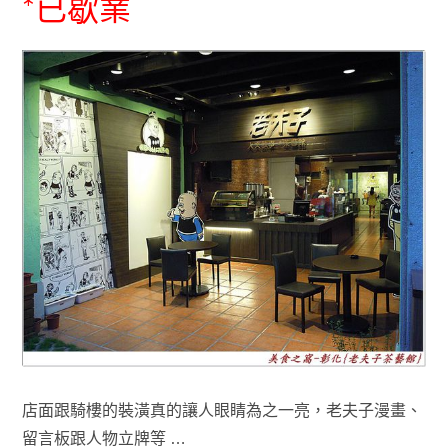
*已歇業
店面跟騎樓的裝潢真的讓人眼睛為之一亮
，老夫子漫畫
、
留言板跟人物立牌等 …