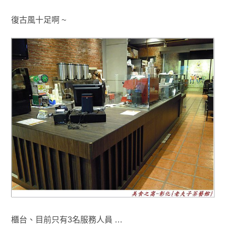
復古風十足啊 ~
櫃台
、目前只
有3名服務人員 …