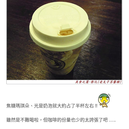
焦糖瑪琪朵
、光是
奶泡就大約占了半杯左右 !!
雖然是不難喝啦
，
但咖啡的份量也少的太誇張了吧 …..