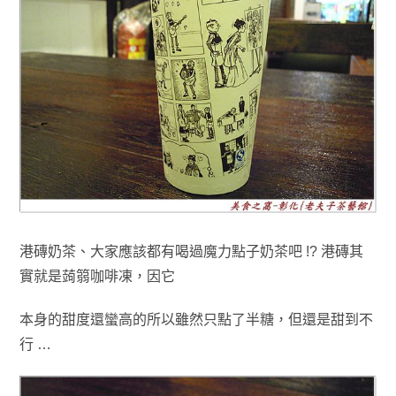
港磚奶茶
、
大家應該都有喝過魔力點子奶茶吧 !? 港磚其
實就是蒟篛咖啡凍
，
因它
本身的甜度還
蠻高的所以雖然只點了半糖，但還是甜到不
行 …