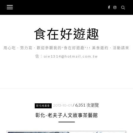
Skip
to
content
食在好遊趣
用心吃．努力寫．歡迎參觀我的"食在好遊趣"!! 美食邀約．活動請來
信：oie1314@hotmail.com.tw
/
6,351
次瀏覽
2013-10-01
彰化哈美食
彰化-老夫子人文故事茶藝館