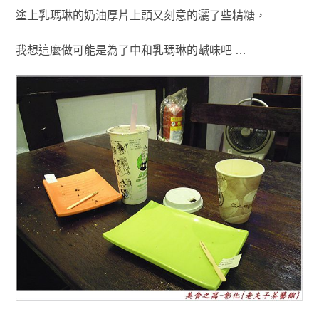
塗上乳瑪琳的奶油厚片上頭又刻意的灑了些精糖
，
我想這麼做可能是為了中和乳瑪琳的鹹味吧 …