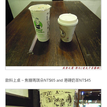
飲料上桌 ~ 焦糖瑪琪朵NT$65 and 港磚奶茶NT$45