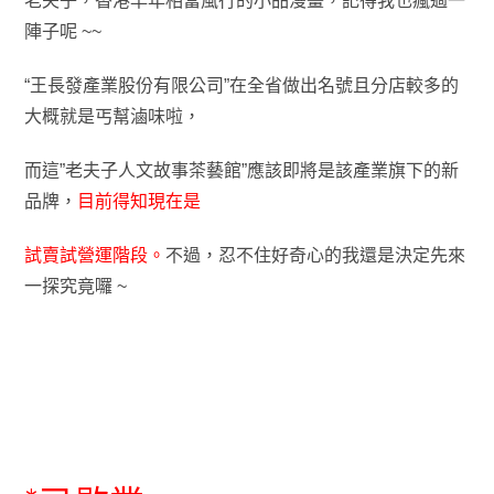
老夫子，香港早年相當風行的小品漫畫
，記得我也瘋過一
陣子呢 ~~
“王長發產業股份有限公司”在全省做出名號且分店較多的
大概就是丐幫滷味啦
，
而這”老夫子人文故事茶藝館”應該即將是該產業旗下的新
品牌
，
目前得知現在是
試賣試營運階段
。
不過
，
忍不住好奇心的我還是決定先來
一探究竟囉 ~