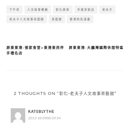
下午茶
人文故事餐廳
彰化美食
手搖茶飲店
老夫子
老夫子人文故事茶藝館
茶藝館
香港知名漫畫
屏東東港-張家食堂+東港東西伴
屏東東港-大鵬灣國際休閒特區
文
手禮名店
章
導
覽
2 THOUGHTS ON “彰化-老夫子人文故事茶藝館”
KATEBLYTHE
2013-10-0900:39:54