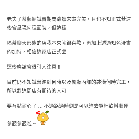
老夫子茶藝館
試賣期間雖然未盡完美，且也
不知正式
營運
後會呈現何種面貌
，
但這種
喝茶聊天形態的店我本來就很喜歡
，再加上
透過知名漫畫
的加持
，相信這家店正式營
運後應
該會很引人注意 !!
目前仍不知試營運到何時以及餐廳內部的裝潢何時完工
，
所
以對這間店有期待的人可
要有點耐心了 … 不過路過時倒是可以進去買杯飲料順便
參觀參觀啦 ~