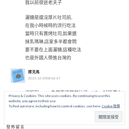
我以前很迷老夫子
灑糖是還沒厚片吐司前,
在我小時候時的流行吃法
當時只有賣烤吐司,如果選
抹乳瑪琳,店家多半都會問
要不要在上面灑糖,這種吃法
也是外國人帶進台灣的
撲克馬
2013-10-0908:06:47
沒想到young先當衝鋒隊前往了….XD，試營運之
Privacy & Cookies: This site uses cookies. By continuing to use this
間還有很大的改善空間，希望彰化這種有特色的
website, you agree to their use.
To find out more, including how to control cookies, see here:
Cookie 政策
店可以愈來愈多。
發佈留言