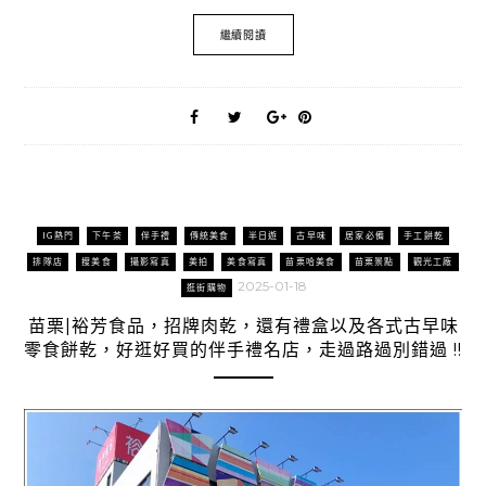
繼續閱讀
IG熱門
下午茶
伴手禮
傳統美食
半日遊
古早味
居家必備
手工餅乾
排隊店
搜美食
攝影寫真
美拍
美食寫真
苗栗哈美食
苗栗景點
觀光工廠
2025-01-18
逛街購物
苗栗|裕芳食品，招牌肉乾，還有禮盒以及各式古早味
零食餅乾，好逛好買的伴手禮名店，走過路過別錯過 !!