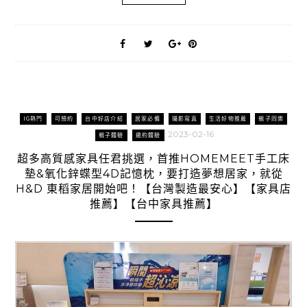
IG熱門
可預約
台中好店介紹
居家必備
攝影寫真
生活好物推薦
親子同樂
2023-02-16
親子體驗
邀約體驗
超多高質感家具任君挑選，首推HOMEMEET手工床
墊&氧化鋅蝶型4D記憶枕，要打造夢想居家，就從
H&D 東稻家居開始吧！【台灣製造最安心】【家具店
推薦】【台中家具推薦】