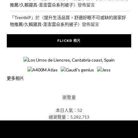
推薦/久賴寢具-澎澎雲朵系列被子
〉發佈留言
「
TrentkiP
」於〈
提升生活品質，舒適好眠不可或缺的居家好
物推薦/久賴寢具-澎澎雲朵系列被子
〉發佈留言
FLICKR 相片
更多相片
瀏覽量
本日人氣：52
總瀏覽量：5,282,713