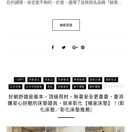
在的調理，肯定是不夠的，於是，選擇了這款知名品牌「赫里 …
繼續閱讀
IG熱門
保健養生
保養品
好康優惠
專業服務
居家必備
攝影寫真
2023-06-27
生活保健
生活好物推薦
美拍
舒緩疲勞
親子體驗
邀約體驗
好躺舒適是基本，頂級用材，無毒安全更重要，要添
購安心好眠的床墊寢具，就來彰化【橘家床墊】！(彰
化床墊／彰化床墊推薦)