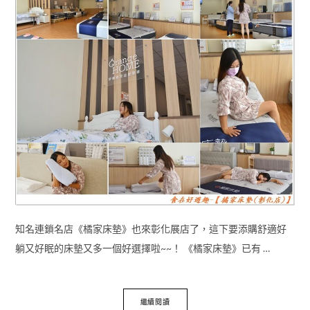
知名連鎖名店《橘家床墊》也來彰化展店了，這下要添購舒適好
躺又好眠的床墊又多一個好選擇啦~~！ 《橘家床墊》已有 …
繼續閱讀