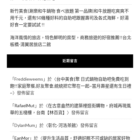
新竹美食|涮樂和牛鍋物 食べ放題 第一品牌|和牛放題吃爽爽不
用千元，還有50幾種好料的自助吧跟握壽司及各式海鮮，好湯
好食一定要試試 !!
海洋風情的旅店，特色鮮明的房型，商務旅遊的好宿推薦!!台北
板橋-清翼居旅店二館
近期留言
「
Freddieweems
」於〈
台中美食|聚 日式鍋物自助吧免費吃到
飽!!家庭聚餐,好友聚會,統統把它聚在一起~當月壽星還有生日禮
~
〉發佈留言
「
RafaelMut
」於〈
在古意盎然的建築裡逛街購物，府城再現風
華的五棧樓，台南【林百貨】
〉發佈留言
「
DylanMum
」於〈
彰化-河洛茶館
〉發佈留言
「
EanMor
」於〈
提升生活品質，舒適好眠不可或缺的居家好物