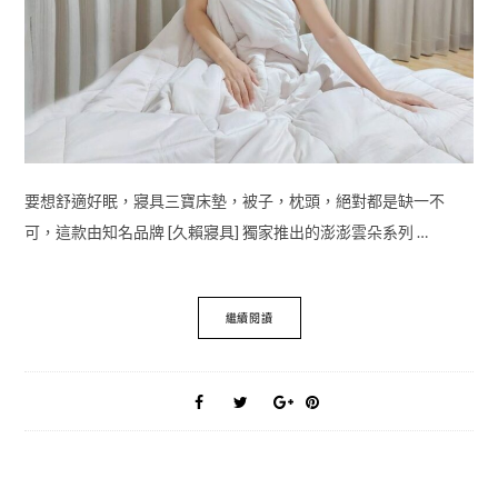
要想舒適好眠，寢具三寶床墊，被子，枕頭，絕對都是缺一不
可，這款由知名品牌 [久賴寢具] 獨家推出的澎澎雲朵系列 …
繼續閱讀