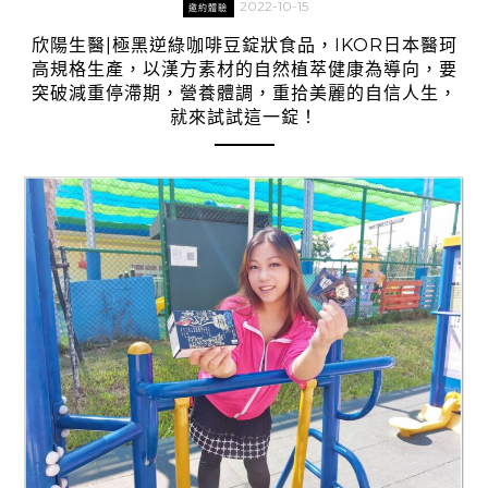
2022-10-15
邀約體驗
欣陽生醫|極黑逆綠咖啡豆錠狀食品，IKOR日本醫珂
高規格生產，以漢方素材的自然植萃健康為導向，要
突破減重停滯期，營養體調，重拾美麗的自信人生，
就來試試這一錠！