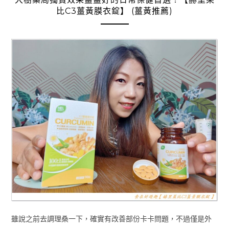
比C3薑黃膜衣錠】 (薑黃推薦)
雖說之前去調理桑一下，確實有改善部份卡卡問題，不過僅是外