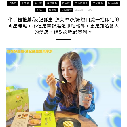
IG熱門
下午茶
伴手禮
傳統美食
古早味
台北哈美食
宅配美食
居家必備
2025-11-30
排隊店
搜美食
甜點美食
伴手禮推薦/港記酥皇-蓬萊摩沙/細緻口感一抿即化的
明星糕點，不但是電視媒體爭相報導，更是知名藝人
的愛店，絕對必吃必買啊~~