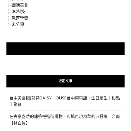
團購美食
3C科技
教育學習
未分類
快來加入{食在好遊趣粉絲團}
近期文章
台中美食|雛菊見DAISY HOUSE台中南屯店｜生日慶生｜甜點
｜聚餐
在古意盎然的建築裡逛街購物，府城再現風華的五棧樓，台南
【林百貨】