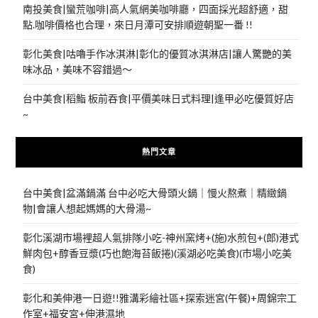
南投美食|蠻荒咖啡|高人氣網美咖啡廳，四面採光超舒適，甜
點.咖啡價格也合理，來日月潭可安排順遊朝聖一番 !!
彰化美食|咕嚕手作冰淇淋|彰化的優質冰淇淋店|讓人驚艷的美
味冰品，美味不容錯過～
台中美食|稻鮨 板前吞食|平價美味日式料理|逢甲必吃優質好店
~
熱門文章
台中美食|盆滿鍋滿 台中必吃大骨頭火鍋｜慢火熬煮｜精緻鍋
物|會讓人想起媽媽的大骨湯~
彰化溪湖市場裡超人氣排隊小吃-神州窯烤+(施)水煎包+(郎)港式
鮮肉包+醇香豆漿(巧也飽海苔飯捲)(溪湖必吃美食)(市場小吃美
食)
彰化和美伸港一日遊!!雅溝彩繪社區+探索迷宮(午餐)+周錦宗工
作室+福安宮+伸港濕地