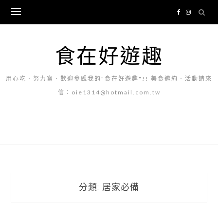
Skip
to
content
食在好遊趣
用心吃．努力寫．歡迎參觀我的"食在好遊趣"!! 美食邀約．活動請來
信：oie1314@hotmail.com.tw
分類:
居家必備