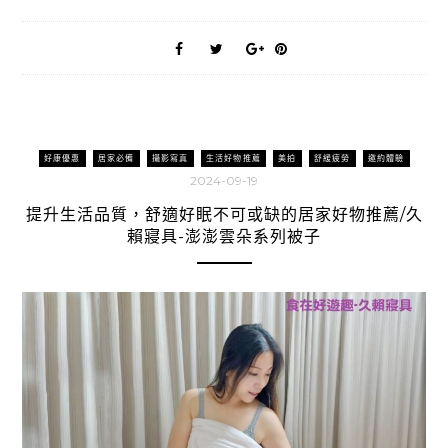
好康優惠
居家必備
攝影寫真
生活好物推薦
美拍
舒緩疲勞
邀約體驗
2024-09-19
提升生活品質，舒適好眠不可或缺的居家好物推薦/久
賴寢具-澎澎雲朵系列被子