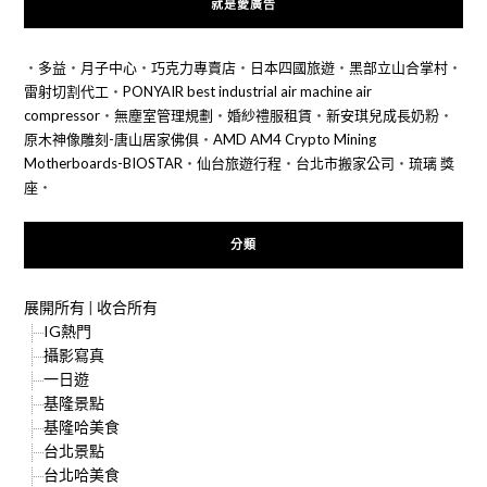
就是愛廣告
‧
多益
‧
月子中心
‧
巧克力專賣店
‧
日本四國旅遊
‧
黑部立山合掌村
‧
雷射切割代工
‧
PONYAIR best industrial air machine air
compressor
‧
無塵室管理規劃
‧
婚紗禮服租賃
‧
新安琪兒成長奶粉
‧
原木神像雕刻-唐山居家佛俱
‧
AMD AM4 Crypto Mining
Motherboards-BIOSTAR
‧
仙台旅遊行程
‧
台北市搬家公司
‧
琉璃 獎
座
‧
分類
展開所有
|
收合所有
IG熱門
攝影寫真
一日遊
基隆景點
基隆哈美食
台北景點
台北哈美食