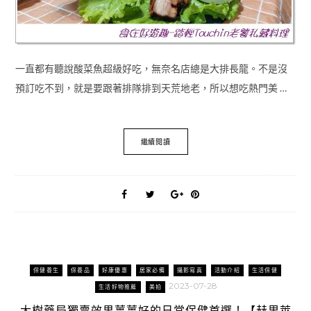
一直都有聽說酸菜魚超級好吃，無奈名店總是大排長龍。不是沒
預訂吃不到，就是要跟著排隊排到天荒地老，所以想吃熱門美 …
繼續閱讀
保健養生
保養品
好康優惠
居家必備
攝影寫真
活動介紹
生活保健
2023-07-28
生活好物推薦
美拍
大樹藥局獨賣效果薑薑好的日常保健首選！【赫里萊