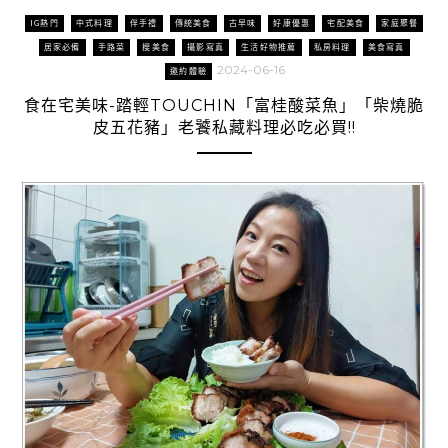
IG熱門
中式料理
伴手禮
傳統美食
古早味
好康優惠
宅配美食
家庭聚餐
居家必備
手路菜
搜美食
攝影寫真
生活好物推薦
私房料理
美食寫真
2024-06-16
邀約體驗
食在宅美味-踏輕TOUCHIN「富桂酸菜魚」「柴燒脆
皮五花豬」老饕私藏料理必吃必買!!