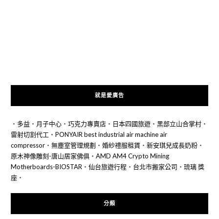
就是愛廣告
‧
多益
‧
月子中心
‧
巧克力專賣店
‧
日本四國旅遊
‧
黑部立山合掌村
‧
雷射切割代工
‧
PONYAIR best industrial air machine air
compressor
‧
無塵室管理規劃
‧
婚紗禮服租賃
‧
新安琪兒成長奶粉
‧
原木神像雕刻-唐山居家佛俱
‧
AMD AM4 Crypto Mining
Motherboards-BIOSTAR
‧
仙台旅遊行程
‧
台北市搬家公司
‧
琉璃 獎
座
‧
分類