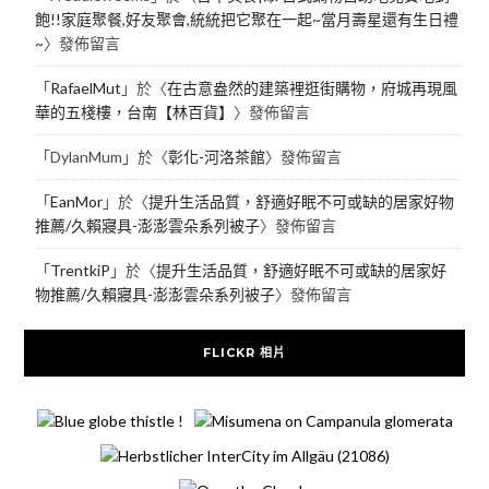
飽!!家庭聚餐,好友聚會,統統把它聚在一起~當月壽星還有生日禮
~
〉發佈留言
「
RafaelMut
」於〈
在古意盎然的建築裡逛街購物，府城再現風
華的五棧樓，台南【林百貨】
〉發佈留言
「
DylanMum
」於〈
彰化-河洛茶館
〉發佈留言
「
EanMor
」於〈
提升生活品質，舒適好眠不可或缺的居家好物
推薦/久賴寢具-澎澎雲朵系列被子
〉發佈留言
「
TrentkiP
」於〈
提升生活品質，舒適好眠不可或缺的居家好
物推薦/久賴寢具-澎澎雲朵系列被子
〉發佈留言
FLICKR 相片