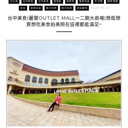
半日遊
台中景點
台中美食
搜景點
搜美食
攝影寫真
未分類
網美餐廳
2025-05-29
美拍
美食寫真
親子同樂
親子旅遊
逛街購物
台中美食|麗寶OUTLET MALL一二期大商場|想逛想
買想吃美食拍美照在這裡都能滿足~