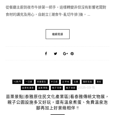
從餐廳主廚到夜市牛排第一把手，這樣轉變非但沒有影響老闆對
食材的講究及用心，自創立 [ 潮食牛-亂切牛排 ]後， …
繼續閱讀
IG熱門
一日遊
保健養生
半日遊
古早味
古蹟
攝影寫真
美拍
2025-03-15
苗栗哈美食
苗栗景點
親子同樂
親子旅遊
苗栗景點|泰雅原住民文化產業區|看泰雅傳統文物展，
親子公園設施多又好玩，還有溫泉煮蛋、免費溫泉泡
腳再加上好景緻相伴 !!