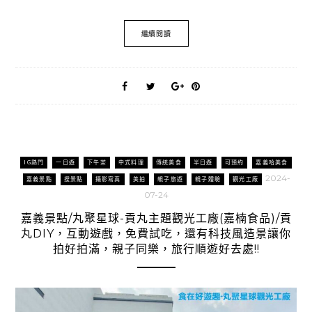
繼續閱讀
IG熱門
一日遊
下午茶
中式料理
傳統美食
半日遊
可預約
嘉義哈美食
2024-
嘉義景點
搜景點
攝影寫真
美拍
親子旅遊
親子體驗
觀光工廠
07-24
嘉義景點/丸聚星球-貢丸主題觀光工廠(嘉楠食品)/貢
丸DIY，互動遊戲，免費試吃，還有科技風造景讓你
拍好拍滿，親子同樂，旅行順遊好去處!!