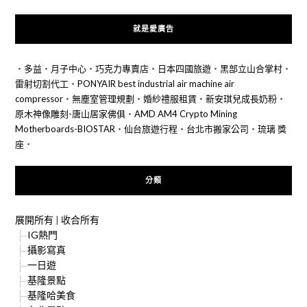
就是愛廣告
‧
多益
‧
月子中心
‧
巧克力專賣店
‧
日本四國旅遊
‧
黑部立山合掌村
‧
雷射切割代工
‧
PONYAIR best industrial air machine air
compressor
‧
無塵室管理規劃
‧
婚紗禮服租賃
‧
新安琪兒成長奶粉
‧
原木神像雕刻-唐山居家佛俱
‧
AMD AM4 Crypto Mining
Motherboards-BIOSTAR
‧
仙台旅遊行程
‧
台北市搬家公司
‧
琉璃 獎
座
‧
分類
展開所有
|
收合所有
IG熱門
攝影寫真
一日遊
基隆景點
基隆哈美食