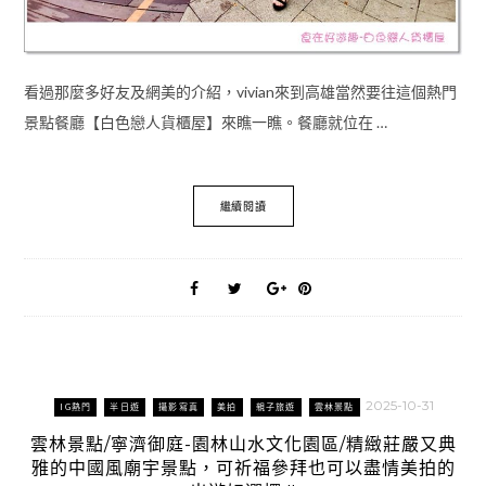
看過那麼多好友及網美的介紹，vivian來到高雄當然要往這個熱門
景點餐廳【白色戀人貨櫃屋】來瞧一瞧。餐廳就位在 …
繼續閱讀
2025-10-31
IG熱門
半日遊
攝影寫真
美拍
親子旅遊
雲林景點
雲林景點/寧濟御庭-園林山水文化園區/精緻莊嚴又典
雅的中國風廟宇景點，可祈福參拜也可以盡情美拍的