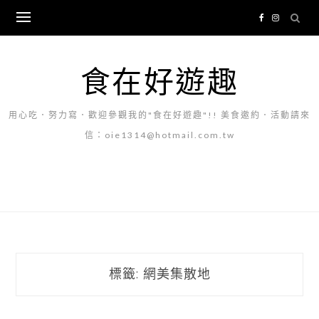
Skip
to
content
食在好遊趣
用心吃．努力寫．歡迎參觀我的"食在好遊趣"!! 美食邀約．活動請來
信：oie1314@hotmail.com.tw
標籤:
網美集散地