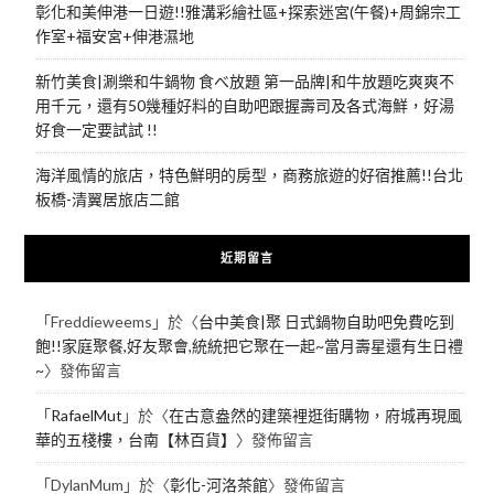
彰化和美伸港一日遊!!雅溝彩繪社區+探索迷宮(午餐)+周錦宗工
作室+福安宮+伸港濕地
新竹美食|涮樂和牛鍋物 食べ放題 第一品牌|和牛放題吃爽爽不
用千元，還有50幾種好料的自助吧跟握壽司及各式海鮮，好湯
好食一定要試試 !!
海洋風情的旅店，特色鮮明的房型，商務旅遊的好宿推薦!!台北
板橋-清翼居旅店二館
近期留言
「
Freddieweems
」於〈
台中美食|聚 日式鍋物自助吧免費吃到
飽!!家庭聚餐,好友聚會,統統把它聚在一起~當月壽星還有生日禮
~
〉發佈留言
「
RafaelMut
」於〈
在古意盎然的建築裡逛街購物，府城再現風
華的五棧樓，台南【林百貨】
〉發佈留言
「
DylanMum
」於〈
彰化-河洛茶館
〉發佈留言