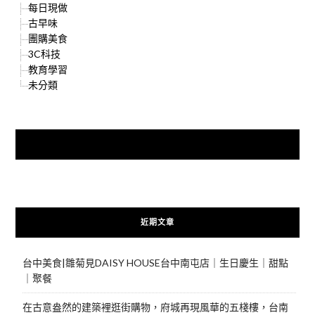
每日現做
古早味
團購美食
3C科技
教育學習
未分類
快來加入{食在好遊趣粉絲團}
近期文章
台中美食|雛菊見DAISY HOUSE台中南屯店｜生日慶生｜甜點
｜聚餐
在古意盎然的建築裡逛街購物，府城再現風華的五棧樓，台南