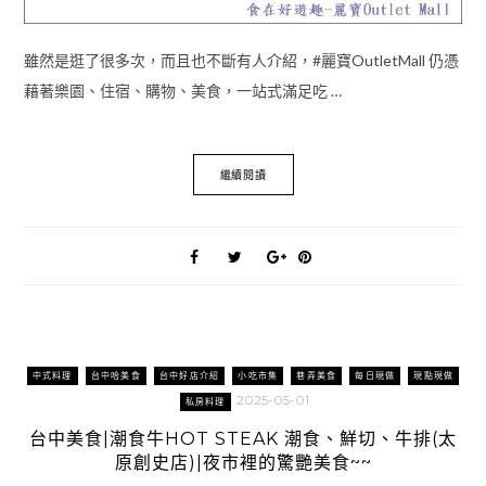
雖然是逛了很多次，而且也不斷有人介紹，#麗寶OutletMall 仍憑
藉著樂園、住宿、購物、美食，一站式滿足吃 …
繼續閱讀
中式料理
台中哈美食
台中好店介紹
小吃市集
巷弄美食
每日現做
現點現做
2025-05-01
私房料理
台中美食|潮食牛HOT STEAK 潮食、鮮切、牛排(太
原創史店)|夜市裡的驚艷美食~~