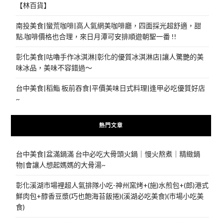
【林百貨】
南投美食|蠻荒咖啡|高人氣網美咖啡廳，四面採光超舒適，甜
點.咖啡價格也合理，來日月潭可安排順遊朝聖一番 !!
彰化美食|咕嚕手作冰淇淋|彰化的優質冰淇淋店|讓人驚艷的美
味冰品，美味不容錯過～
台中美食|稻鮨 板前吞食|平價美味日式料理|逢甲必吃優質好店
~
熱門文章
台中美食|盆滿鍋滿 台中必吃大骨頭火鍋｜慢火熬煮｜精緻鍋
物|會讓人想起媽媽的大骨湯~
彰化溪湖市場裡超人氣排隊小吃-神州窯烤+(施)水煎包+(郎)港式
鮮肉包+醇香豆漿(巧也飽海苔飯捲)(溪湖必吃美食)(市場小吃美
食)