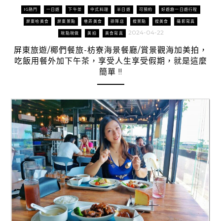
IG熱門
一日遊
下午茶
中式料理
半日遊
可預約
好遊趣一日遊行程
屏東哈美食
屏東景點
巷弄美食
排隊店
搜景點
搜美食
攝影寫真
2024-04-22
現點現做
美拍
美食寫真
屏東旅遊/椰們餐旅-枋寮海景餐廳/賞景觀海加美拍，
吃飯用餐外加下午茶，享受人生享受假期，就是這麼
簡單 !!