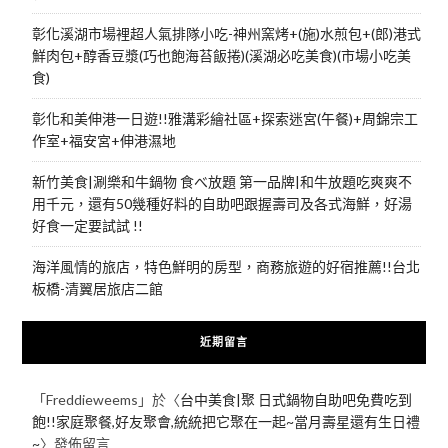
彰化溪湖市場裡超人氣排隊小吃-神州窯烤+(施)水煎包+(郎)港式
鮮肉包+醇香豆漿(巧也飽海苔飯捲)(溪湖必吃美食)(市場小吃美
食)
彰化和美伸港一日遊!!雅溝彩繪社區+探索迷宮(午餐)+周錦宗工
作室+福安宮+伸港濕地
新竹美食|涮樂和牛鍋物 食べ放題 第一品牌|和牛放題吃爽爽不
用千元，還有50幾種好料的自助吧跟握壽司及各式海鮮，好湯
好食一定要試試 !!
海洋風情的旅店，特色鮮明的房型，商務旅遊的好宿推薦!!台北
板橋-清翼居旅店二館
近期留言
「
Freddieweems
」於〈
台中美食|聚 日式鍋物自助吧免費吃到
飽!!家庭聚餐,好友聚會,統統把它聚在一起~當月壽星還有生日禮
~
〉發佈留言