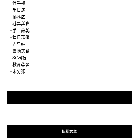
伴手禮
半日遊
排隊店
巷弄美食
手工餅乾
每日現做
古早味
團購美食
3C科技
教育學習
未分類
快來加入{食在好遊趣粉絲團}
近期文章