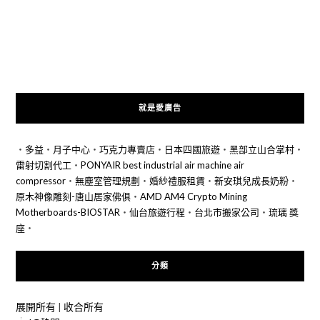
就是愛廣告
‧
多益
‧
月子中心
‧
巧克力專賣店
‧
日本四國旅遊
‧
黑部立山合掌村
‧
雷射切割代工
‧
PONYAIR best industrial air machine air
compressor
‧
無塵室管理規劃
‧
婚紗禮服租賃
‧
新安琪兒成長奶粉
‧
原木神像雕刻-唐山居家佛俱
‧
AMD AM4 Crypto Mining
Motherboards-BIOSTAR
‧
仙台旅遊行程
‧
台北市搬家公司
‧
琉璃 獎
座
‧
分類
展開所有
|
收合所有