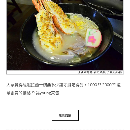
大家覺得龍蝦拉麵一碗要多少錢才能吃得到，1000 ?? 2000 ?? 還
是更貴的價格 !? 讓young來告 …
繼續閱讀