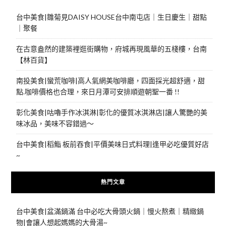
台中美食|雛菊見DAISY HOUSE台中南屯店｜生日慶生｜甜點
｜聚餐
在古意盎然的建築裡逛街購物，府城再現風華的五棧樓，台南
【林百貨】
南投美食|蠻荒咖啡|高人氣網美咖啡廳，四面採光超舒適，甜
點.咖啡價格也合理，來日月潭可安排順遊朝聖一番 !!
彰化美食|咕嚕手作冰淇淋|彰化的優質冰淇淋店|讓人驚艷的美
味冰品，美味不容錯過～
台中美食|稻鮨 板前吞食|平價美味日式料理|逢甲必吃優質好店
~
熱門文章
台中美食|盆滿鍋滿 台中必吃大骨頭火鍋｜慢火熬煮｜精緻鍋
物|會讓人想起媽媽的大骨湯~