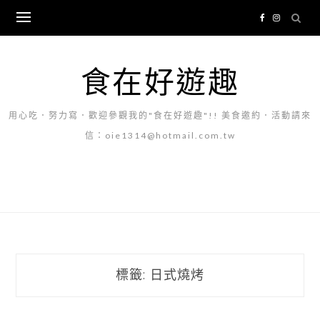
Skip
to
content
食在好遊趣
用心吃．努力寫．歡迎參觀我的"食在好遊趣"!! 美食邀約．活動請來
信：oie1314@hotmail.com.tw
標籤:
日式燒烤