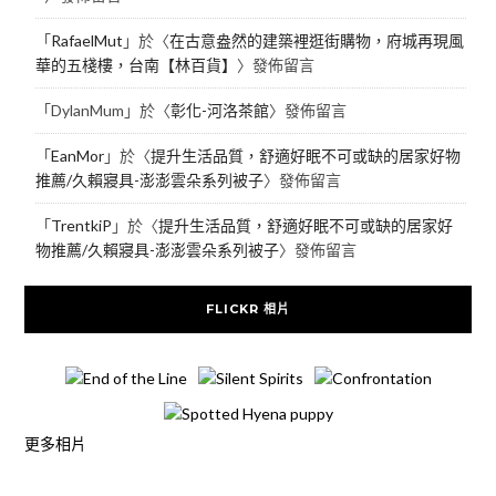
「
RafaelMut
」於〈
在古意盎然的建築裡逛街購物，府城再現風
華的五棧樓，台南【林百貨】
〉發佈留言
「
DylanMum
」於〈
彰化-河洛茶館
〉發佈留言
「
EanMor
」於〈
提升生活品質，舒適好眠不可或缺的居家好物
推薦/久賴寢具-澎澎雲朵系列被子
〉發佈留言
「
TrentkiP
」於〈
提升生活品質，舒適好眠不可或缺的居家好
物推薦/久賴寢具-澎澎雲朵系列被子
〉發佈留言
FLICKR 相片
更多相片