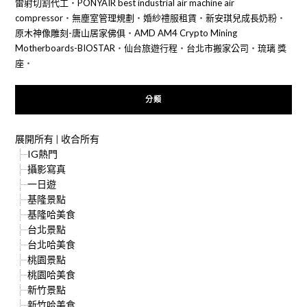
雷射切割代工
‧
PONYAIR best industrial air machine air
compressor
‧
無塵室管理規劃
‧
婚紗禮服租賃
‧
新安琪兒成長奶粉
‧
原木神像雕刻-唐山居家佛俱
‧
AMD AM4 Crypto Mining
Motherboards-BIOSTAR
‧
仙台旅遊行程
‧
台北市搬家公司
‧
琉璃 獎
座
‧
分類
展開所有
|
收合所有
IG熱門
攝影寫真
一日遊
基隆景點
基隆哈美食
台北景點
台北哈美食
桃園景點
桃園哈美食
新竹景點
新竹哈美食