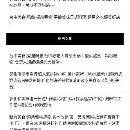
味冰品，美味不容錯過～
台中美食|稻鮨 板前吞食|平價美味日式料理|逢甲必吃優質好店
~
熱門文章
台中美食|盆滿鍋滿 台中必吃大骨頭火鍋｜慢火熬煮｜精緻鍋
物|會讓人想起媽媽的大骨湯~
彰化溪湖市場裡超人氣排隊小吃-神州窯烤+(施)水煎包+(郎)港式
鮮肉包+醇香豆漿(巧也飽海苔飯捲)(溪湖必吃美食)(市場小吃美
食)
彰化和美伸港一日遊!!雅溝彩繪社區+探索迷宮(午餐)+周錦宗工
作室+福安宮+伸港濕地
新竹美食|涮樂和牛鍋物 食べ放題 第一品牌|和牛放題吃爽爽不
用千元，還有50幾種好料的自助吧跟握壽司及各式海鮮，好湯
好食一定要試試 !!