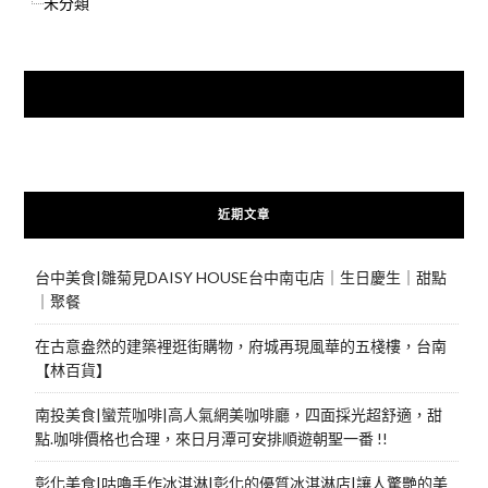
未分類
快來加入{食在好遊趣粉絲團}
近期文章
台中美食|雛菊見DAISY HOUSE台中南屯店｜生日慶生｜甜點
｜聚餐
在古意盎然的建築裡逛街購物，府城再現風華的五棧樓，台南
【林百貨】
南投美食|蠻荒咖啡|高人氣網美咖啡廳，四面採光超舒適，甜
點.咖啡價格也合理，來日月潭可安排順遊朝聖一番 !!
彰化美食|咕嚕手作冰淇淋|彰化的優質冰淇淋店|讓人驚艷的美