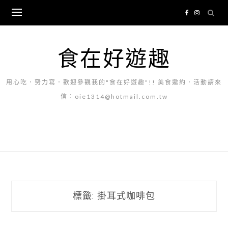
Skip
to
content
食在好遊趣
用心吃．努力寫．歡迎參觀我的"食在好遊趣"!! 美食邀約．活動請來
信：oie1314@hotmail.com.tw
標籤:
掛耳式咖啡包