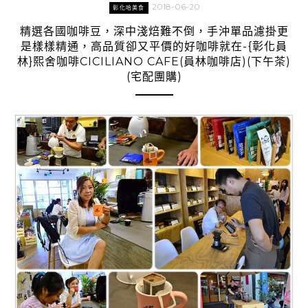
2018-06-20
彰化哈美食
精選各國咖啡豆，深中淺焙難不倒，手沖單品濾掛更
是樣樣精通，高品質卻又平價的好咖啡就在-{彰化員
林}熙舍咖啡CICILIANO CAFE(員林咖啡店)(下午茶)
(宅配團購)