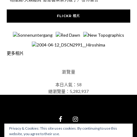
FLICKR 相片
更多相片
瀏覽量
本日人氣：58
總瀏覽量：5,282,937
Privacy & Cookies: This site uses cookies. By continuing to use this
website, you agree to their use.