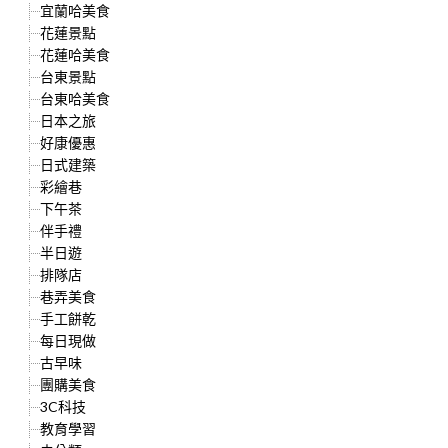
宜蘭哈美食
花蓮景點
花蓮哈美食
台東景點
台東哈美食
日本之旅
好康優惠
日式建築
彩繪巷
下午茶
伴手禮
半日遊
排隊店
巷弄美食
手工餅乾
每日現做
古早味
團購美食
3C科技
教育學習