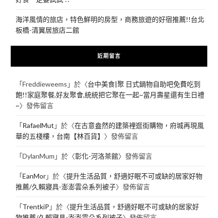
海洋風情的旅店，特色鮮明的房型，商務旅遊的好宿推薦!!台北
板橋-清翼居旅店二館
近期留言
「
Freddieweems
」於〈
台中美食|聚 日式鍋物自助吧免費吃到
飽!!家庭聚餐,好友聚會,統統把它聚在一起~當月壽星還有生日禮
~
〉發佈留言
「
RafaelMut
」於〈
在古意盎然的建築裡逛街購物，府城再現風
華的五棧樓，台南【林百貨】
〉發佈留言
「
DylanMum
」於〈
彰化-河洛茶館
〉發佈留言
「
EanMor
」於〈
提升生活品質，舒適好眠不可或缺的居家好物
推薦/久賴寢具-澎澎雲朵系列被子
〉發佈留言
「
TrentkiP
」於〈
提升生活品質，舒適好眠不可或缺的居家好
物推薦/久賴寢具-澎澎雲朵系列被子
〉發佈留言