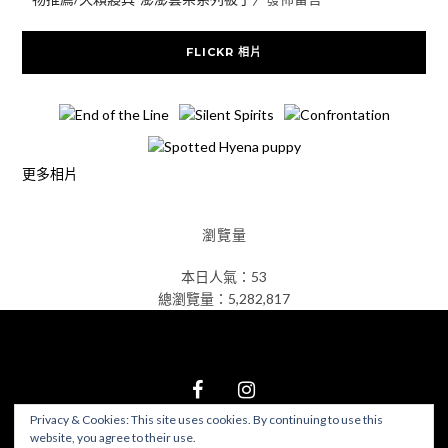
FLICKR 相片
更多相片
瀏覽量
本日人氣：53
總瀏覽量：5,282,817
Privacy & Cookies: This site uses cookies. By continuing to use this
website, you agree to their use.