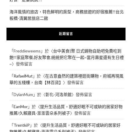
海洋風情的旅店，特色鮮明的房型，商務旅遊的好宿推薦!!台北
板橋-清翼居旅店二館
近期留言
「
Freddieweems
」於〈
台中美食|聚 日式鍋物自助吧免費吃到
飽!!家庭聚餐,好友聚會,統統把它聚在一起~當月壽星還有生日禮
~
〉發佈留言
「
RafaelMut
」於〈
在古意盎然的建築裡逛街購物，府城再現風
華的五棧樓，台南【林百貨】
〉發佈留言
「
DylanMum
」於〈
彰化-河洛茶館
〉發佈留言
「
EanMor
」於〈
提升生活品質，舒適好眠不可或缺的居家好物
推薦/久賴寢具-澎澎雲朵系列被子
〉發佈留言
「
TrentkiP
」於〈
提升生活品質，舒適好眠不可或缺的居家好
物推薦/久賴寢具-澎澎雲朵系列被子
〉發佈留言