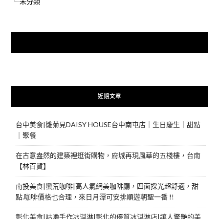
未分類
快來加入{食在好遊趣粉絲團}
近期文章
台中美食|雛菊見DAISY HOUSE台中南屯店｜生日慶生｜甜點
｜聚餐
在古意盎然的建築裡逛街購物，府城再現風華的五棧樓，台南
【林百貨】
南投美食|蠻荒咖啡|高人氣網美咖啡廳，四面採光超舒適，甜
點.咖啡價格也合理，來日月潭可安排順遊朝聖一番 !!
彰化美食|咕嚕手作冰淇淋|彰化的優質冰淇淋店|讓人驚艷的美