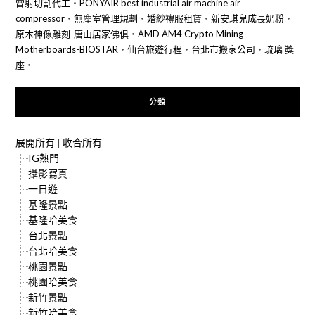
雷射切割代工
‧
PONYAIR best industrial air machine air
compressor
‧
無塵室管理規劃
‧
婚紗禮服租賃
‧
新安琪兒成長奶粉
‧
原木神像雕刻-唐山居家佛俱
‧
AMD AM4 Crypto Mining
Motherboards-BIOSTAR
‧
仙台旅遊行程
‧
台北市搬家公司
‧
琉璃 獎
座
‧
分類
展開所有
|
收合所有
IG熱門
攝影寫真
一日遊
基隆景點
基隆哈美食
台北景點
台北哈美食
桃園景點
桃園哈美食
新竹景點
新竹哈美食