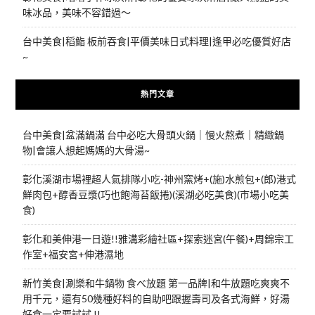
味冰品，美味不容錯過～
台中美食|稻鮨 板前吞食|平價美味日式料理|逢甲必吃優質好店
~
熱門文章
台中美食|盆滿鍋滿 台中必吃大骨頭火鍋｜慢火熬煮｜精緻鍋
物|會讓人想起媽媽的大骨湯~
彰化溪湖市場裡超人氣排隊小吃-神州窯烤+(施)水煎包+(郎)港式
鮮肉包+醇香豆漿(巧也飽海苔飯捲)(溪湖必吃美食)(市場小吃美
食)
彰化和美伸港一日遊!!雅溝彩繪社區+探索迷宮(午餐)+周錦宗工
作室+福安宮+伸港濕地
新竹美食|涮樂和牛鍋物 食べ放題 第一品牌|和牛放題吃爽爽不
用千元，還有50幾種好料的自助吧跟握壽司及各式海鮮，好湯
好食一定要試試 !!