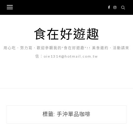
Skip
to
content
食在好遊趣
用心吃．努力寫．歡迎參觀我的"食在好遊趣"!! 美食邀約．活動請來
信：oie1314@hotmail.com.tw
標籤:
手沖單品咖啡