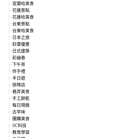
宜蘭哈美食
花蓮景點
花蓮哈美食
台東景點
台東哈美食
日本之旅
好康優惠
日式建築
彩繪巷
下午茶
伴手禮
半日遊
排隊店
巷弄美食
手工餅乾
每日現做
古早味
團購美食
3C科技
教育學習