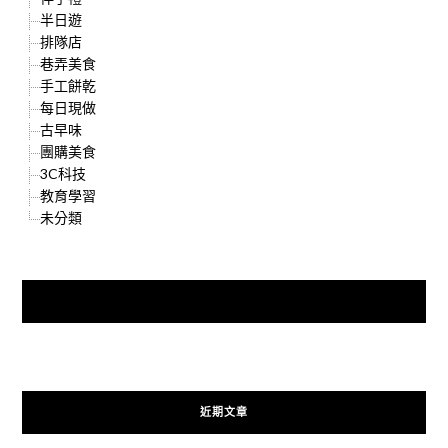
半日遊
排隊店
巷弄美食
手工餅乾
每日現做
古早味
團購美食
3C科技
教育學習
未分類
快來加入{食在好遊趣粉絲團}
近期文章