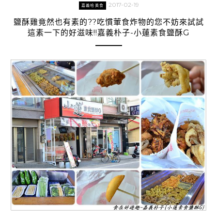
2017-02-19
嘉義哈美食
鹽酥雞竟然也有素的??吃慣葷食炸物的您不妨來試試
這素一下的好滋味!!嘉義朴子-小蓮素食鹽酥G