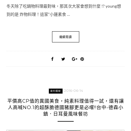
冬天除了吃鍋物料理最對味，那其次大家會想到什麼 !? young想
到的是 炸物料理！這家”小蓮素食 …
繼續閱讀
2016-06-14
邀約體驗
平價高CP值的異國美食，純素料理值得一試，還有讓
人高喊NO.1的超酥脆德國豬腳更是必嚐!!台中-德森小
鎮．日耳曼風味餐坊