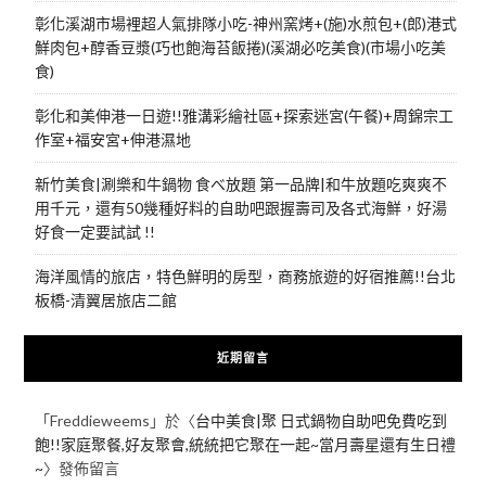
彰化溪湖市場裡超人氣排隊小吃-神州窯烤+(施)水煎包+(郎)港式
鮮肉包+醇香豆漿(巧也飽海苔飯捲)(溪湖必吃美食)(市場小吃美
食)
彰化和美伸港一日遊!!雅溝彩繪社區+探索迷宮(午餐)+周錦宗工
作室+福安宮+伸港濕地
新竹美食|涮樂和牛鍋物 食べ放題 第一品牌|和牛放題吃爽爽不
用千元，還有50幾種好料的自助吧跟握壽司及各式海鮮，好湯
好食一定要試試 !!
海洋風情的旅店，特色鮮明的房型，商務旅遊的好宿推薦!!台北
板橋-清翼居旅店二館
近期留言
「
Freddieweems
」於〈
台中美食|聚 日式鍋物自助吧免費吃到
飽!!家庭聚餐,好友聚會,統統把它聚在一起~當月壽星還有生日禮
~
〉發佈留言