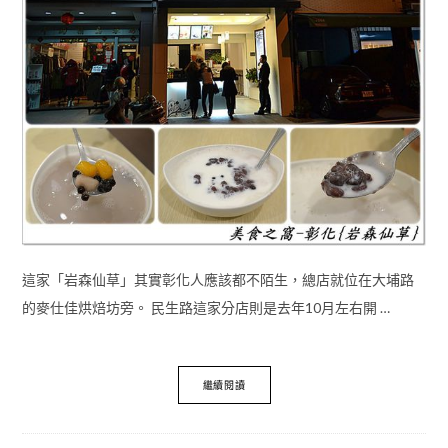
這家「岩森仙草」其實彰化人應該都不陌生，總店就位在大埔路
的麥仕佳烘焙坊旁。 民生路這家分店則是去年10月左右開 …
繼續閱讀