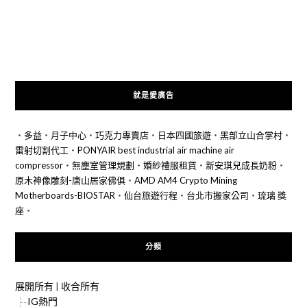
就是愛廣告
‧
多益
‧
月子中心
‧
巧克力專賣店
‧
日本四國旅遊
‧
黑部立山合掌村
‧
雷射切割代工
‧
PONYAIR best industrial air machine air
compressor
‧
無塵室管理規劃
‧
婚紗禮服租賃
‧
新安琪兒成長奶粉
‧
原木神像雕刻-唐山居家佛俱
‧
AMD AM4 Crypto Mining
Motherboards-BIOSTAR
‧
仙台旅遊行程
‧
台北市搬家公司
‧
琉璃 獎
座
‧
分類
展開所有
|
收合所有
IG熱門