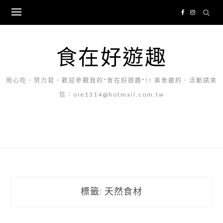
Skip
to
content
食在好遊趣
用心吃．努力寫．歡迎參觀我的"食在好遊趣"!! 美食邀約．活動請來
信：oie1314@hotmail.com.tw
標籤:
天然食材