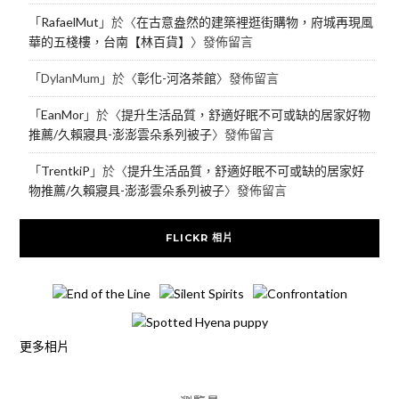
「
RafaelMut
」於〈
在古意盎然的建築裡逛街購物，府城再現風
華的五棧樓，台南【林百貨】
〉發佈留言
「
DylanMum
」於〈
彰化-河洛茶館
〉發佈留言
「
EanMor
」於〈
提升生活品質，舒適好眠不可或缺的居家好物
推薦/久賴寢具-澎澎雲朵系列被子
〉發佈留言
「
TrentkiP
」於〈
提升生活品質，舒適好眠不可或缺的居家好
物推薦/久賴寢具-澎澎雲朵系列被子
〉發佈留言
FLICKR 相片
更多相片