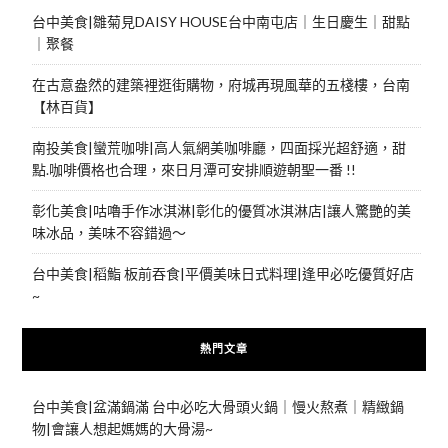
台中美食|雛菊見DAISY HOUSE台中南屯店｜生日慶生｜甜點
｜聚餐
在古意盎然的建築裡逛街購物，府城再現風華的五棧樓，台南
【林百貨】
南投美食|蠻荒咖啡|高人氣網美咖啡廳，四面採光超舒適，甜
點.咖啡價格也合理，來日月潭可安排順遊朝聖一番 !!
彰化美食|咕嚕手作冰淇淋|彰化的優質冰淇淋店|讓人驚艷的美
味冰品，美味不容錯過～
台中美食|稻鮨 板前吞食|平價美味日式料理|逢甲必吃優質好店
~
熱門文章
台中美食|盆滿鍋滿 台中必吃大骨頭火鍋｜慢火熬煮｜精緻鍋
物|會讓人想起媽媽的大骨湯~