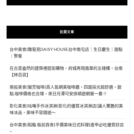
近期文章
台中美食|雛菊見DAISY HOUSE台中南屯店｜生日慶生｜甜點
｜聚餐
在古意盎然的建築裡逛街購物，府城再現風華的五棧樓，台南
【林百貨】
南投美食|蠻荒咖啡|高人氣網美咖啡廳，四面採光超舒適，甜
點.咖啡價格也合理，來日月潭可安排順遊朝聖一番 !!
彰化美食|咕嚕手作冰淇淋|彰化的優質冰淇淋店|讓人驚艷的美
味冰品，美味不容錯過～
台中美食|稻鮨 板前吞食|平價美味日式料理|逢甲必吃優質好店
~