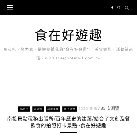
Skip
to
content
食在好遊趣
用心吃．努力寫．歡迎參觀我的"食在好遊趣"!! 美食邀約．活動請來
信：oie1314@hotmail.com.tw
/
85
次瀏覽
2020-11-18
IG熱門
未分類
甜點美食
親子旅遊
南投景點稅務出張所/百年歷史的建築/結合了文創及餐
飲食的拍照打卡景點~食在好遊趣