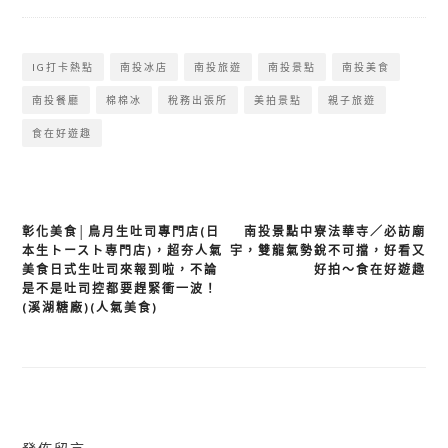
IG打卡熱點
南投冰店
南投旅遊
南投景點
南投美食
南投餐廳
棉棉冰
稅務出張所
美拍景點
親子旅遊
食在好遊趣
彰化美食│鳥月生吐司專門店(日
南投景點中寮法華寺／必訪廟
文
本生トースト専門店)，超夯人氣
宇，雙龍氣勢銳不可擋，好看又
章
美食日式生吐司來報到啦，不論
好拍～食在好遊趣
是不是吐司控都要趕緊衝一波！
導
(溪湖糖廠)(人氣美食)
覽