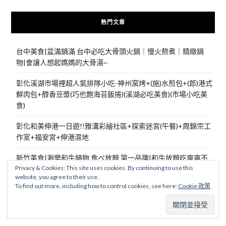
熱門文章
台中美食|盆滿鍋滿 台中必吃大骨頭火鍋｜慢火熬煮｜精緻鍋
物|會讓人想起媽媽的大骨湯~
彰化溪湖市場裡超人氣排隊小吃-神州窯烤+(施)水煎包+(郎)港式
鮮肉包+醇香豆漿(巧也飽海苔飯捲)(溪湖必吃美食)(市場小吃美
食)
彰化和美伸港一日遊!!雅溝彩繪社區+探索迷宮(午餐)+周錦宗工
作室+福安宮+伸港濕地
新竹美食|涮樂和牛鍋物 食べ放題 第一品牌|和牛放題吃爽爽不
Privacy & Cookies: This site uses cookies. By continuing to use this
用千元，還有50幾種好料的自助吧跟握壽司及各式海鮮，好湯
website, you agree to their use.
好食一定要試試 !!
To find out more, including how to control cookies, see here:
Cookie 政策
海洋風情的旅店，特色鮮明的房型，商務旅遊的好宿推薦!!台北
板橋-清翼居旅店二館