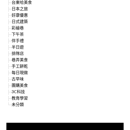
台東哈美食
日本之旅
好康優惠
日式建築
彩繪巷
下午茶
伴手禮
半日遊
排隊店
巷弄美食
手工餅乾
每日現做
古早味
團購美食
3C科技
教育學習
未分類
快來加入{食在好遊趣粉絲團}