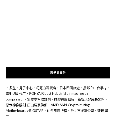
就是愛廣告
‧
多益
‧
月子中心
‧
巧克力專賣店
‧
日本四國旅遊
‧
黑部立山合掌村
‧
雷射切割代工
‧
PONYAIR best industrial air machine air
compressor
‧
無塵室管理規劃
‧
婚紗禮服租賃
‧
新安琪兒成長奶粉
‧
原木神像雕刻-唐山居家佛俱
‧
AMD AM4 Crypto Mining
Motherboards-BIOSTAR
‧
仙台旅遊行程
‧
台北市搬家公司
‧
琉璃 獎