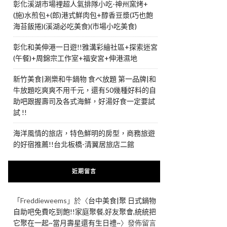
彰化溪湖市場裡超人氣排隊小吃-神州窯烤+
(施)水煎包+(郎)港式鮮肉包+醇香豆漿(巧也飽
海苔飯捲)(溪湖必吃美食)(市場小吃美食)
彰化和美伸港一日遊!!雅溝彩繪社區+探索迷宮
(午餐)+周錦宗工作室+福安宮+伸港濕地
新竹美食|涮樂和牛鍋物 食べ放題 第一品牌|和
牛放題吃爽爽不用千元，還有50幾種好料的自
助吧跟握壽司及各式海鮮，好湯好食一定要試
試 !!
海洋風情的旅店，特色鮮明的房型，商務旅遊
的好宿推薦!!台北板橋-清翼居旅店二館
近期留言
「
Freddieweems
」於〈
台中美食|聚 日式鍋物
自助吧免費吃到飽!!家庭聚餐,好友聚會,統統把
它聚在一起~當月壽星還有生日禮~
〉發佈留言