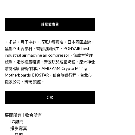
就是愛廣告
‧
多益
‧
月子中心
‧
巧克力專賣店
‧
日本四國旅遊
‧
黑部立山合掌村
‧
雷射切割代工
‧
PONYAIR best
industrial air machine air compressor
‧
無塵室管理
規劃
‧
婚紗禮服租賃
‧
新安琪兒成長奶粉
‧
原木神像
雕刻-唐山居家佛俱
‧
AMD AM4 Crypto Mining
Motherboards-BIOSTAR
‧
仙台旅遊行程
‧
台北市
搬家公司
‧
琉璃 獎座
‧
分類
展開所有
|
收合所有
IG熱門
攝影寫真
一日遊