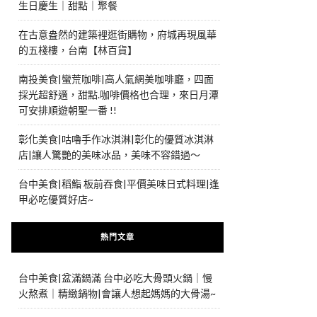
生日慶生｜甜點｜聚餐
在古意盎然的建築裡逛街購物，府城再現風華
的五棧樓，台南【林百貨】
南投美食|蠻荒咖啡|高人氣網美咖啡廳，四面
採光超舒適，甜點.咖啡價格也合理，來日月潭
可安排順遊朝聖一番 !!
彰化美食|咕嚕手作冰淇淋|彰化的優質冰淇淋
店|讓人驚艷的美味冰品，美味不容錯過～
台中美食|稻鮨 板前吞食|平價美味日式料理|逢
甲必吃優質好店~
熱門文章
台中美食|盆滿鍋滿 台中必吃大骨頭火鍋｜慢
火熬煮｜精緻鍋物|會讓人想起媽媽的大骨湯~