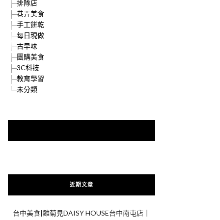
排隊店
巷弄美食
手工餅乾
每日現做
古早味
團購美食
3C科技
教育學習
未分類
快來加入{食在好遊趣粉絲團}
近期文章
台中美食|雛菊見DAISY HOUSE台中南屯店｜