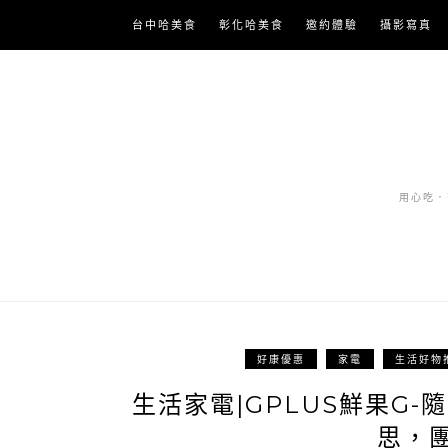
Skip
台中哈美食
彰化哈美食
邀約體驗
攝影寫真
to
content
用心吃．努
好康優惠
家電
生活好物
生活家電|GPLUS鮮果G
思，團