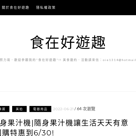
關於食在好遊趣
隱私權政策
食在好遊趣
力寫．歡迎參觀我的"食在好遊趣"!! 美食邀約．活動請來信：oie1314@hotmail.
/
64
次瀏覽
2022-06-21
推薦
美拍
電器用品
-隨身果汁機|隨身果汁機讓生活天天有意
購特惠到6/30!