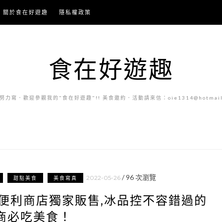
關於食在好遊趣
隱私權政策
食在好遊趣
力寫．歡迎參觀我的"食在好遊趣"!! 美食邀約．活動請來信：oie1314@hotmail.
/
96
次瀏覽
2022-05-26
甜點美食
美食寫真
家便利商店獨家販售,冰品控不容錯過的
商必吃美食！