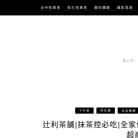
Skip
台中哈美食
彰化哈美食
邀約體驗
攝影寫真
to
content
用心吃．努
下午茶
伴手禮
冰品推薦
辻利茶舗|抺茶控必吃|全
超