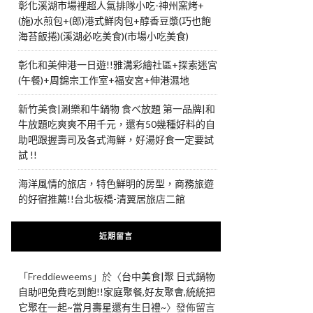
彰化溪湖市場裡超人氣排隊小吃-神州窯烤+
(施)水煎包+(郎)港式鮮肉包+醇香豆漿(巧也飽
海苔飯捲)(溪湖必吃美食)(市場小吃美食)
彰化和美伸港一日遊!!雅溝彩繪社區+探索迷宮
(午餐)+周錦宗工作室+福安宮+伸港濕地
新竹美食|涮樂和牛鍋物 食べ放題 第一品牌|和
牛放題吃爽爽不用千元，還有50幾種好料的自
助吧跟握壽司及各式海鮮，好湯好食一定要試
試 !!
海洋風情的旅店，特色鮮明的房型，商務旅遊
的好宿推薦!!台北板橋-清翼居旅店二館
近期留言
「
Freddieweems
」於〈
台中美食|聚 日式鍋物
自助吧免費吃到飽!!家庭聚餐,好友聚會,統統把
它聚在一起~當月壽星還有生日禮~
〉發佈留言