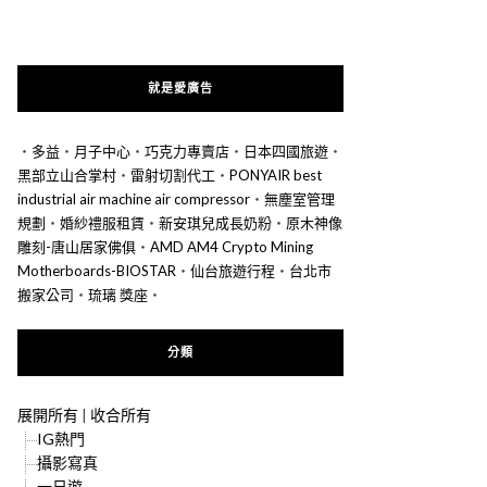
就是愛廣告
‧
多益
‧
月子中心
‧
巧克力專賣店
‧
日本四國旅遊
‧
黑部立山合掌村
‧
雷射切割代工
‧
PONYAIR best
industrial air machine air compressor
‧
無塵室管理
規劃
‧
婚紗禮服租賃
‧
新安琪兒成長奶粉
‧
原木神像
雕刻-唐山居家佛俱
‧
AMD AM4 Crypto Mining
Motherboards-BIOSTAR
‧
仙台旅遊行程
‧
台北市
搬家公司
‧
琉璃 獎座
‧
分類
展開所有
|
收合所有
IG熱門
攝影寫真
一日遊