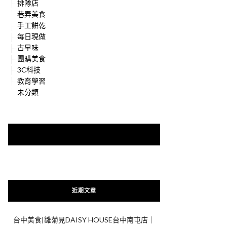
排隊店
巷弄美食
手工餅乾
每日現做
古早味
團購美食
3C科技
教育學習
未分類
快來加入{食在好遊趣粉絲團}
近期文章
台中美食|雛菊見DAISY HOUSE台中南屯店｜