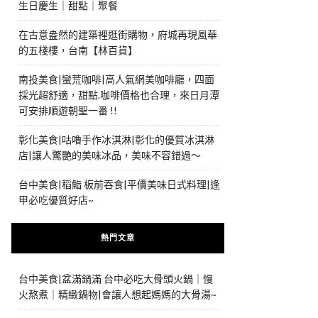
生日慶生｜甜點｜聚餐
在古意盎然的建築裡逛街購物，府城再現風華
的五棧樓，台南【林百貨】
南投美食|蠻荒咖啡|高人氣網美咖啡廳，四面
採光超舒適，甜點.咖啡價格也合理，來日月潭
可安排順遊朝聖一番 !!
彰化美食|咕嚕手作冰淇淋|彰化的優質冰淇淋
店|讓人驚艷的美味冰品，美味不容錯過～
台中美食|稻鮨 板前吞食|平價美味日式料理|逢
甲必吃優質好店~
熱門文章
台中美食|盆滿鍋滿 台中必吃大骨頭火鍋｜慢
火熬煮｜精緻鍋物|會讓人想起媽媽的大骨湯~