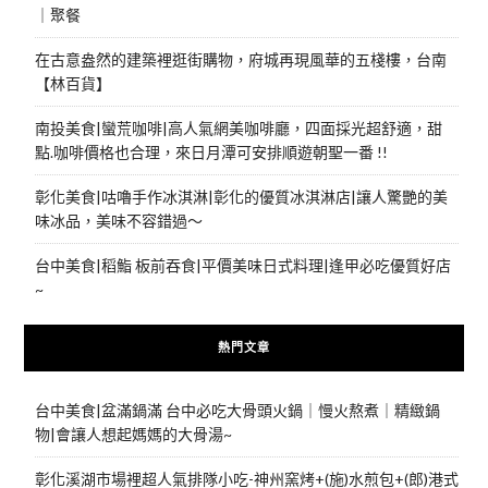
｜聚餐
在古意盎然的建築裡逛街購物，府城再現風華的五棧樓，台南
【林百貨】
南投美食|蠻荒咖啡|高人氣網美咖啡廳，四面採光超舒適，甜
點.咖啡價格也合理，來日月潭可安排順遊朝聖一番 !!
彰化美食|咕嚕手作冰淇淋|彰化的優質冰淇淋店|讓人驚艷的美
味冰品，美味不容錯過～
台中美食|稻鮨 板前吞食|平價美味日式料理|逢甲必吃優質好店
~
熱門文章
台中美食|盆滿鍋滿 台中必吃大骨頭火鍋｜慢火熬煮｜精緻鍋
物|會讓人想起媽媽的大骨湯~
彰化溪湖市場裡超人氣排隊小吃-神州窯烤+(施)水煎包+(郎)港式