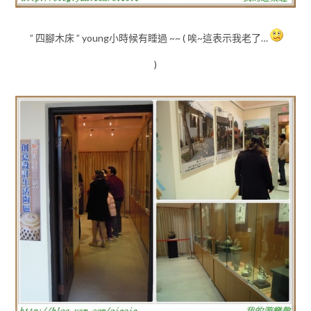
” 四腳木床 ” young小時候有睡過 ~~ ( 唉~這表示我老了…
)