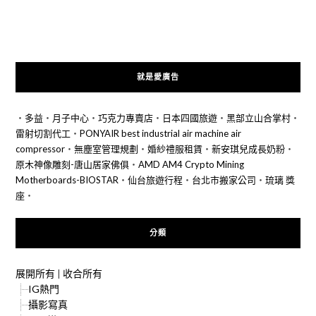
就是愛廣告
‧
多益
‧
月子中心
‧
巧克力專賣店
‧
日本四國旅遊
‧
黑部立山合掌村
‧
雷射切割代工
‧
PONYAIR best industrial air machine air
compressor
‧
無塵室管理規劃
‧
婚紗禮服租賃
‧
新安琪兒成長奶粉
‧
原木神像雕刻-唐山居家佛俱
‧
AMD AM4 Crypto Mining
Motherboards-BIOSTAR
‧
仙台旅遊行程
‧
台北市搬家公司
‧
琉璃 獎
座
‧
分類
展開所有
|
收合所有
IG熱門
攝影寫真