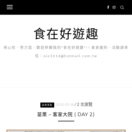
Skip
to
content
食在好遊趣
用心吃．努力寫．歡迎參觀我的"食在好遊趣"!! 美食邀約．活動請來
信：oie1314@hotmail.com.tw
/
2
次瀏覽
2012-01-16
苗栗景點
苗栗 – 客家大院 ( DAY 2)