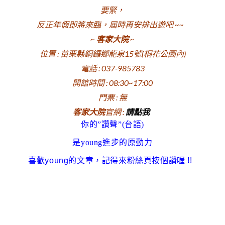
要緊，
反正年假即將來臨，屆時再安排出遊吧 ~~
~
客家大院
~
位置 : 苗栗縣銅鑼鄉龍泉15號(桐花公園內)
電話 : 037-985783
開館時間 : 08:30~17:00
門票 : 無
客家大院
官網 :
請點我
你的”讚聲”(台語)
是young進步的原動力
喜歡young的文章
，
記得來粉絲頁按個讚喔
!!