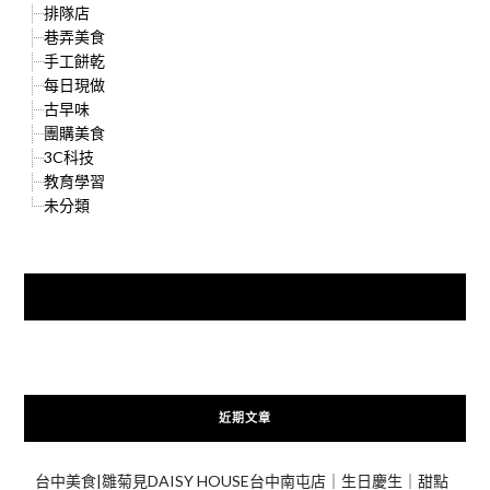
排隊店
巷弄美食
手工餅乾
每日現做
古早味
團購美食
3C科技
教育學習
未分類
快來加入{食在好遊趣粉絲團}
近期文章
台中美食|雛菊見DAISY HOUSE台中南屯店｜生日慶生｜甜點