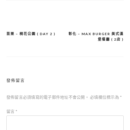
苗栗 – 桐花公園 ( DAY 2 )
彰化 – MAX BURGER 美式漢
文
堡餐廳 ( 2店 )
章
導
覽
發佈留言
發佈留言必須填寫的電子郵件地址不會公開。
必填欄位標示為
*
留言
*