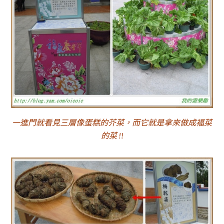
一進門就看見三層像蛋糕的芥菜，而它就是拿來做成福菜
的菜 !!