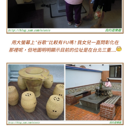
用大螢幕上 “谷歌 “比較有 FU嗎 ? 我女兒一直問彰化在
那裡呢，但地圖明明顯示目前的位址是在台北三重…..