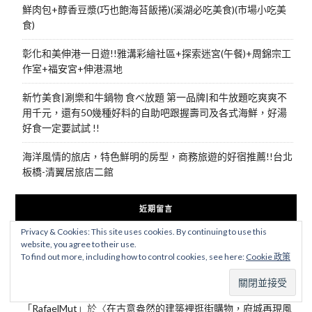
鮮肉包+醇香豆漿(巧也飽海苔飯捲)(溪湖必吃美食)(市場小吃美
食)
彰化和美伸港一日遊!!雅溝彩繪社區+探索迷宮(午餐)+周錦宗工
作室+福安宮+伸港濕地
新竹美食|涮樂和牛鍋物 食べ放題 第一品牌|和牛放題吃爽爽不
用千元，還有50幾種好料的自助吧跟握壽司及各式海鮮，好湯
好食一定要試試 !!
海洋風情的旅店，特色鮮明的房型，商務旅遊的好宿推薦!!台北
板橋-清翼居旅店二館
近期留言
Privacy & Cookies: This site uses cookies. By continuing to use this
website, you agree to their use.
「
Freddieweems
」於〈
台中美食|聚 日式鍋物自助吧免費吃到
To find out more, including how to control cookies, see here:
Cookie 政策
飽!!家庭聚餐,好友聚會,統統把它聚在一起~當月壽星還有生日禮
~
〉發佈留言
「
RafaelMut
」於〈
在古意盎然的建築裡逛街購物，府城再現風