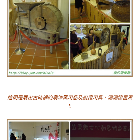
這間是展出古時候的農漁業用品及廚房用具，濃濃懷舊風
!!