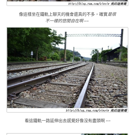
像這樣坐在鐵軌上聊天的機會還真的不多，確實
是很
不一樣的悠閒自在啊 ~~
看這鐵軌一路延伸出去感覺好像沒有盡頭啊 ~~