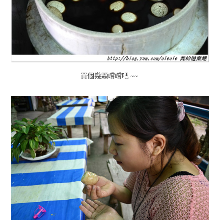
買個幾顆嚐嚐吧 ~~