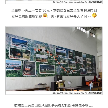
坐電動小火車一次要 30元，本想給女兒去坐坐看的沒想到
女兒竟然跟我說無聊
!! 嗯 ~看來我女兒長大了啊 ~~
雖然牆上有舊山線地圖但是有復駛的路段好像不多 …..