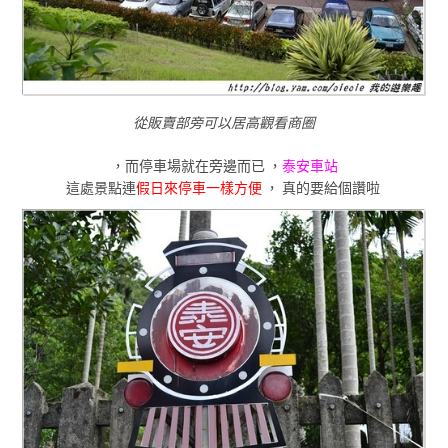
從販賣部旁可以居高觀看商圈
，而停車場就在旁邊而已
，
泰安車站
這處景點連
假日來停車一樣方便
，
真的要給個讚啦