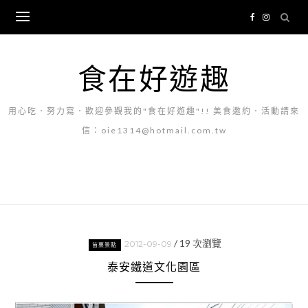
Skip
to
content
食在好遊趣
用心吃．努力寫．歡迎參觀我的"食在好遊趣"!! 美食邀約．活動請來
信：oie1314@hotmail.com.tw
/
19
次瀏覽
2012-09-09
苗栗景點
泰安鐵道文化園區