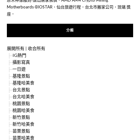
原木神像雕刻-唐山居家佛俱
‧
AMD AM4 Crypto Mining
Motherboards-BIOSTAR
‧
仙台旅遊行程
‧
台北市搬家公司
‧
琉璃 獎
座
‧
分類
展開所有
|
收合所有
IG熱門
攝影寫真
一日遊
基隆景點
基隆哈美食
台北景點
台北哈美食
桃園景點
桃園哈美食
新竹景點
新竹哈美食
苗栗景點
苗栗哈美食