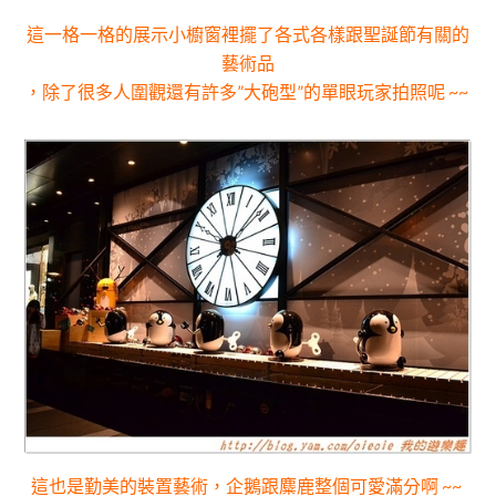
這一格一格的展示小櫥窗裡擺了各式各樣跟聖誕節有關的
藝術品
，除了很多人圍觀還有許多”大砲型”的單眼玩家拍照呢 ~~
這也是勤美的裝置藝術，企鵝跟麋鹿整個可愛滿分啊 ~~