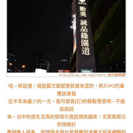
哈 ~ 就這樣，我這篇文是感覺就是來混的
，照片PO的量
應該是我
近半年來最少的一次
，我可是寫(打)的輕鬆愜意啊 ~
不過
話說回
來，台中的夜生活真的很吸引我這個夜貓族
，尤其
是假日
的夜晚好
像越晚人越多 …
回想過去我也是曾瘋到凌晨才
回家補眠的