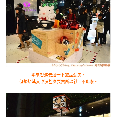
本來想進去逛一下誠品勤美，
但想想其實也沒甚麼要買所以就….不逛啦 ~