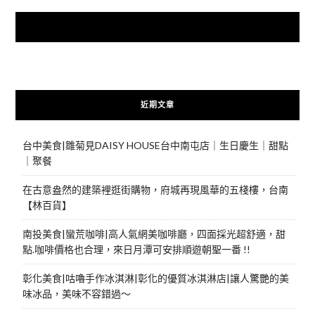
快來加入{食在好遊趣粉絲團}
近期文章
台中美食|雛菊見DAISY HOUSE台中南屯店｜生日慶生｜甜點
｜聚餐
在古意盎然的建築裡逛街購物，府城再現風華的五棧樓，台南
【林百貨】
南投美食|蠻荒咖啡|高人氣網美咖啡廳，四面採光超舒適，甜
點.咖啡價格也合理，來日月潭可安排順遊朝聖一番 !!
彰化美食|咕嚕手作冰淇淋|彰化的優質冰淇淋店|讓人驚艷的美
味冰品，美味不容錯過～