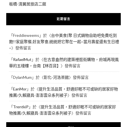
板橋-清翼居旅店二館
近期留言
「
Freddieweems
」於〈
台中美食|聚 日式鍋物自助吧免費吃到
飽!!家庭聚餐,好友聚會,統統把它聚在一起~當月壽星還有生日禮
~
〉發佈留言
「
RafaelMut
」於〈
在古意盎然的建築裡逛街購物，府城再現風
華的五棧樓，台南【林百貨】
〉發佈留言
「
DylanMum
」於〈
彰化-河洛茶館
〉發佈留言
「
EanMor
」於〈
提升生活品質，舒適好眠不可或缺的居家好物
推薦/久賴寢具-澎澎雲朵系列被子
〉發佈留言
「
TrentkiP
」於〈
提升生活品質，舒適好眠不可或缺的居家好
物推薦/久賴寢具-澎澎雲朵系列被子
〉發佈留言