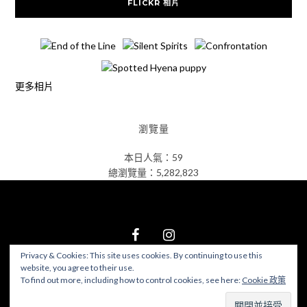
FLICKR 相片
更多相片
瀏覽量
本日人氣：59
總瀏覽量：5,282,823
Privacy & Cookies: This site uses cookies. By continuing to use this
website, you agree to their use.
© 2026 食在好遊趣
–
Black Theme by
ZThemes Studio
To find out more, including how to control cookies, see here:
Cookie 政策