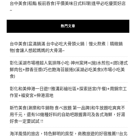
台中美食|稻鮨 板前吞食|平價美味日式料理|逢甲必吃優質好店
~
熱門文章
台中美食|盆滿鍋滿 台中必吃大骨頭火鍋｜慢火熬煮｜精緻鍋
物|會讓人想起媽媽的大骨湯~
彰化溪湖市場裡超人氣排隊小吃-神州窯烤+(施)水煎包+(郎)港式
鮮肉包+醇香豆漿(巧也飽海苔飯捲)(溪湖必吃美食)(市場小吃美
食)
彰化和美伸港一日遊!!雅溝彩繪社區+探索迷宮(午餐)+周錦宗工
作室+福安宮+伸港濕地
新竹美食|涮樂和牛鍋物 食べ放題 第一品牌|和牛放題吃爽爽不
用千元，還有50幾種好料的自助吧跟握壽司及各式海鮮，好湯
好食一定要試試 !!
海洋風情的旅店，特色鮮明的房型，商務旅遊的好宿推薦!!台北