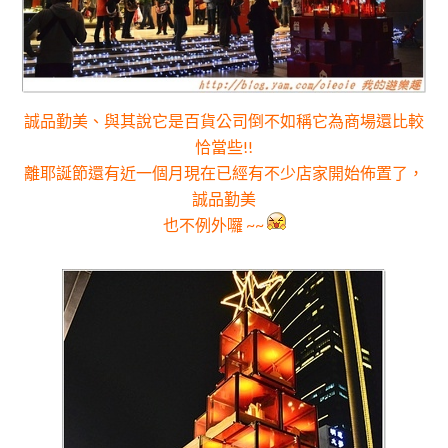
誠品勤美
、與其說它是百貨公司倒不如稱它為商場還比較
恰當些!!
離耶誕節還有近一個月現在已經有不少店家開始佈置了，
誠品勤美
也不例外囉 ~~