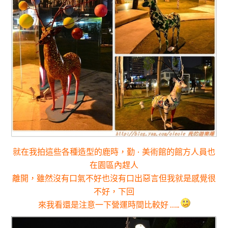
就在我拍這些各種造型的鹿時，勤
美術館的館方人員也
．
在園區內趕人
離開
，雖然沒有口氣不好也沒有口出惡言但我就是感覺很
不好
，下回
來我看還是注意一下營運時間比較好 …..