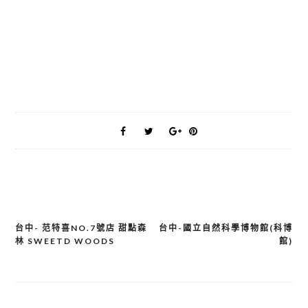
台中- 范特喜NO.7號店 甜點森
台中-國立自然科學博物館(科博
文
林 SWEETD WOODS
館)
章
導
覽