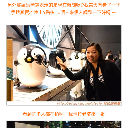
另外那羅馬時鐘表示的是現在時間嗎!?我當天有看了一下
手錶其實才晚上9點多 ….
喂 ~ 來個人調整一下好嗎 ~~
看到許多人都在拍照
，我也拉
老婆來一張