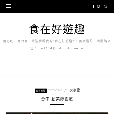
Skip
to
content
食在好遊趣
用心吃．努力寫．歡迎參觀我的"食在好遊趣"!! 美食邀約．活動請來
信：oie1314@hotmail.com.tw
/
3
次瀏覽
2012-12-01
台中景點
台中-勤美綠園道