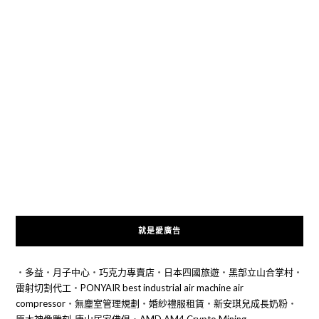
就是愛廣告
‧
多益
‧
月子中心
‧
巧克力專賣店
‧
日本四國旅遊
‧
黑部立山合掌村
‧
雷射切割代工
‧
PONYAIR best industrial air machine air
compressor
‧
無塵室管理規劃
‧
婚紗禮服租賃
‧
新安琪兒成長奶粉
‧