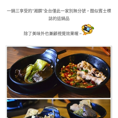
一鍋三享受的”湘饌”全台僅此一家別無分號，
酷似賓士標
誌的
這鍋品
除了美味外也兼顧
視覺效果喔 ~