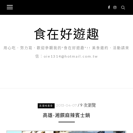
Skip
to
content
食在好遊趣
用心吃．努力寫．歡迎參觀我的"食在好遊趣"!! 美食邀約．活動請來
信：oie1314@hotmail.com.tw
/
9
次瀏覽
2013-04-07
高雄哈美食
高雄-湘饌麻辣賓士鍋