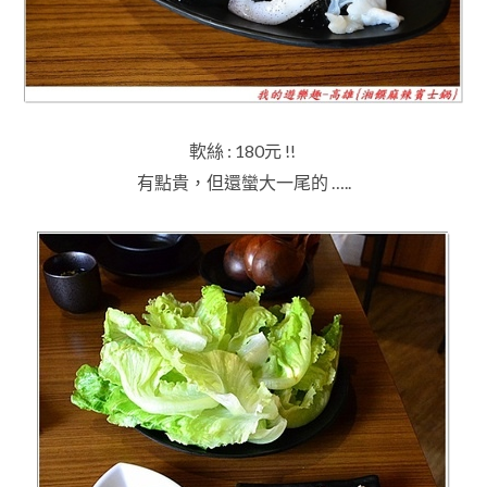
軟絲 : 180元 !!
有點貴
，但還蠻大一尾的 …..