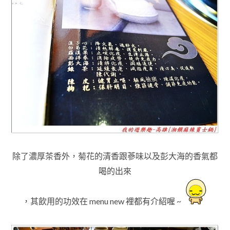
除了濃厚茶香外
，
菊花的清香跟蔘味以及彭大海的香氣都
喝的出來
，
其飲用的功效在 menu new 裡都有介紹喔 ~