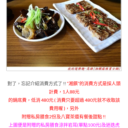
對了
，
忘記介紹消費方式了 !!
“湘饌”的消費方式是採人頭
計費
，1人88元
的鍋底費
，
低消 480元 ( 消費只要超過 480元就不收取該
費用喔 )
，
另外
附贈
私房
膳食
2份
及八寶茶還有餐後甜點 !!
上圖便是附贈的私房膳食涼拌岩耳(單點100元)及迷迭虎