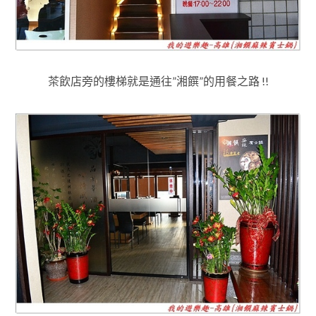
茶飲店旁的樓梯就是通往”湘饌”的用餐之路 !!