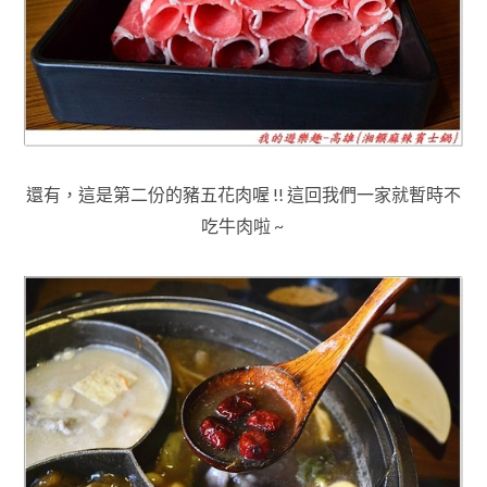
還有
，
這是第二份的豬五花肉喔 !! 這回
我們一家就暫時不
吃牛肉啦 ~