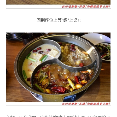
回到座位上等”鍋”上桌 !!