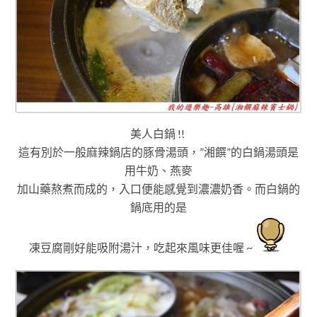
美人白鍋 !!
這有別於一般麻辣鍋店的豚骨湯頭
，”湘饌”的白鍋湯頭是
用牛奶
、燕麥
加山藥熬煮而成的
，入口便能感覺到濃濃奶香
。而白鍋的
鍋底用的是
凍豆腐剛好能吸附湯汁
，吃起來風味更佳喔 ~