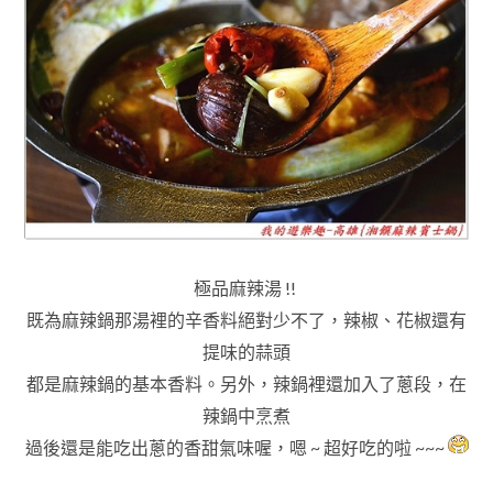
極品麻辣湯 !!
既為麻辣鍋那湯裡的辛香料絕對少不了
，辣椒
、花椒還有
提味的蒜頭
都是麻辣鍋的基本香料
。另外
，
辣鍋裡還加入了蔥段
，
在
辣鍋中烹煮
過後還是能吃出蔥的香甜氣味喔
，嗯 ~
超好吃的啦 ~~~