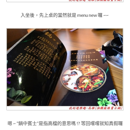
入坐後
，
先上桌的當然就是 menu new 囉 ~~
嗯 ~ “鍋中賓士”是指高檔的意思嗎 !? 等回嚐嚐就知真假囉