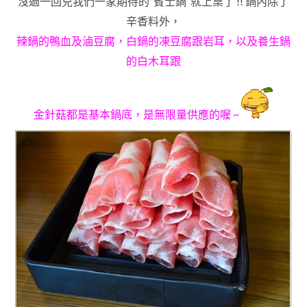
沒過一回兒我們一家期待的”賓士鍋”就上桌了 !! 鍋內除了
辛香料外
，
辣鍋的鴨血及滷豆腐
，
白鍋的
凍豆腐跟岩耳
，
以及養生鍋
的白木耳跟
金針菇都
是基本鍋底
，是無限量供應的喔 ~