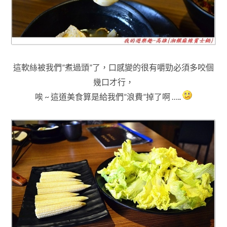
這軟絲被我們”煮過頭”了，口感變的很有嚼勁必須多咬個
幾口才行
，
唉 ~ 這道美食算是給我們”浪費”掉了啊 …..