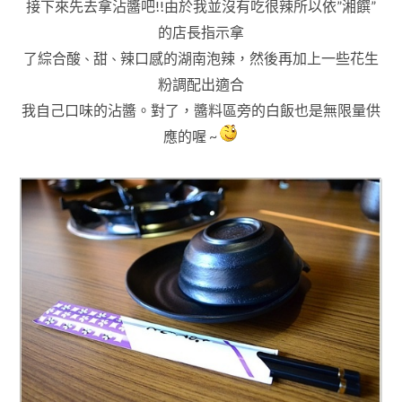
接下來先去拿沾醬吧!!由於我並沒有吃很辣所以依”湘饌”
的店長指示拿
了綜合酸
甜
辣口感的湖南泡辣
，
然後再加上一些花生
、
、
粉調配
出適合
我
自己口味的沾醬
。對了
，醬料區旁的白飯也是無限量供
應的喔 ~