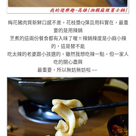
梅花豬肉質新鮮口感不差
，
花枝漿Q彈且用料實在
，最重
要的是用辣鍋
烹煮的這兩份餐食都有入味了喔 !! 辣鍋辣度是
小麻小辣
的
，這是替
不能
吃太辣的
老婆跟小孩選的
，雖然我想吃辣一點
，但
一家人
吃的開心盡興
最重要
，所以無妨無妨啦 ~
~