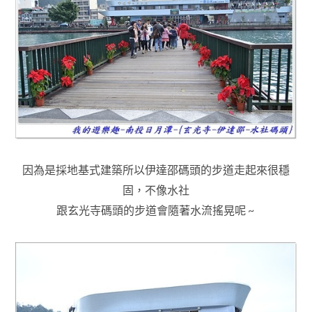
因為是採地基式建築所以伊達邵碼頭
的步道走起來很穩
固
，
不像水社
跟玄光寺碼頭的步道會隨著水流搖晃呢 ~