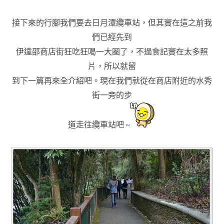
接下來的行腳我們要去日月潭纜車站
，
但其實在這之前我
們已經先到
伊達邵商店街狂吃狂喝一大圈了
，不過
食記實
在太多照
片
，所以就留
到下一篇再來全介紹吧
。
現在我們就從在商店附近的水秀
街一旁的步
道走往纜車站吧 ~