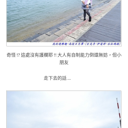
奇怪 !? 這處沒有護欄耶
!! 大人有自制能力倒還無妨
，但小
朋友
走下去的話 …