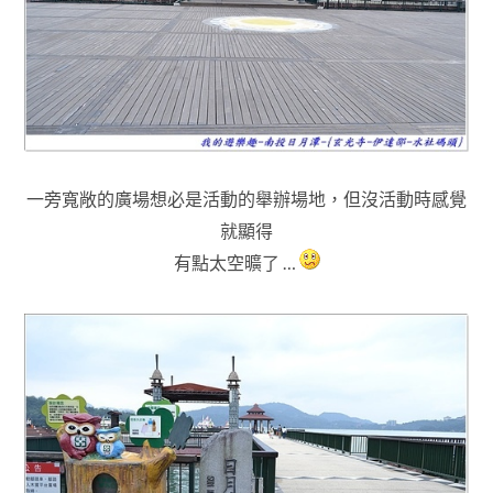
一旁寬敞的廣場想必是活動的舉辦場地
，
但沒
活動時感覺
就顯得
有點太空曠了 …