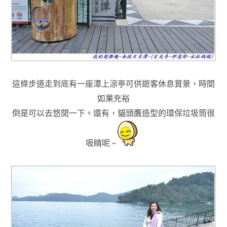
這條步道走到底有一座潭上涼亭可供遊客休息賞景，時間
如果充裕
倒是可以去悠閒一下
。還有
，
貓頭鷹造型的環保垃圾筒很
吸睛呢
~