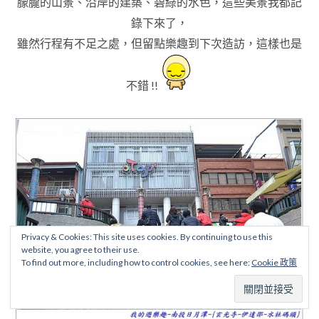
朦朧的山景
、
沿岸的建築
、
碧綠的水色
，這些美景我都記
錄下來了
，
雖然行程有不足之處
，但留點樂趣到下次造訪
，這樣也是
不錯 !!
Privacy & Cookies: This site uses cookies. By continuing to use this
website, you agree to their use.
To find out more, including how to control cookies, see here:
Cookie 政策