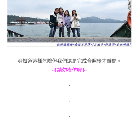
明知道這樣危險但我們還是完成合照後才離開
。
~{ 請勿模仿喔 }~
．
．
．