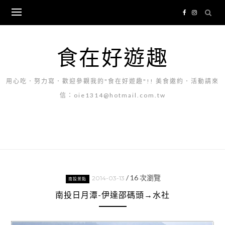
Skip
to
content
食在好遊趣
用心吃．努力寫．歡迎參觀我的"食在好遊趣"!! 美食邀約．活動請來
信：oie1314@hotmail.com.tw
/
16
次瀏覽
2014-03-13
南投景點
南投日月潭-伊達邵碼頭→水社