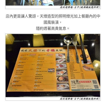
店內更是讓人驚訝，天燈造型的照明燈光加上餐廳內的中
國風裝潢
，
隱約透著高貴氣息
。