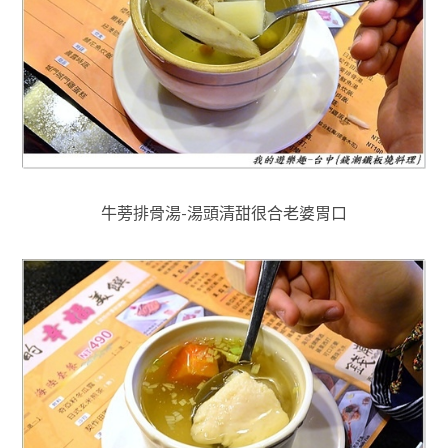
牛蒡排骨湯-湯頭清甜很合老婆胃口