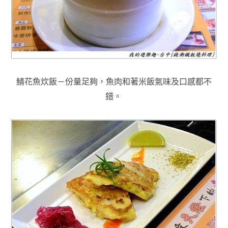
鯖花魚炊飯－份量足夠，魚肉和著米飯氣味及口感都不
錯
。