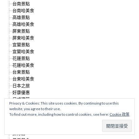
台南景點
台南哈美食
高雄景點
高雄哈美食
屏東景點
屏東哈美食
宜蘭景點
宜蘭哈美食
花蓮景點
花蓮哈美食
台東景點
台東哈美食
日本之旅
好康優惠
日式建築
Privacy & Cookies: This site uses cookies. By continuing to use this
彩繪巷
website, you agree to their use.
下午茶
To find out more, including how to control cookies, see here:
Cookie 政策
伴手禮
半日遊
排隊店