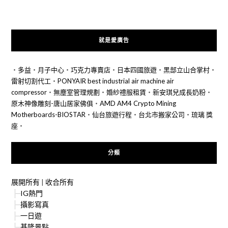
就是愛廣告
‧
多益
‧
月子中心
‧
巧克力專賣店
‧
日本四國旅遊
‧
黑部立山合掌村
‧
雷射切割代工
‧
PONYAIR best industrial air machine air
compressor
‧
無塵室管理規劃
‧
婚紗禮服租賃
‧
新安琪兒成長奶粉
‧
原木神像雕刻-唐山居家佛俱
‧
AMD AM4 Crypto Mining
Motherboards-BIOSTAR
‧
仙台旅遊行程
‧
台北市搬家公司
‧
琉璃 獎
座
‧
分類
展開所有
|
收合所有
IG熱門
攝影寫真
一日遊
基隆景點