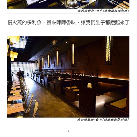
慢火煎的多利魚，飄來陣陣香味，讓我們肚子都餓起來了
，