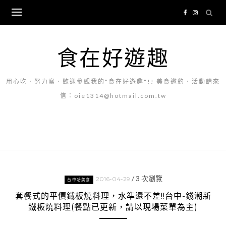
Skip
to
content
食在好遊趣
用心吃．努力寫．歡迎參觀我的"食在好遊趣"!! 美食邀約．活動請來
信：oie1314@hotmail.com.tw
/
3
次瀏覽
2016-04-29
台中哈美食
套餐式的平價鐵板燒料理，水準還不差!!台中-錢潮新
鐵板燒料理(餐點已更新，請以現場菜單為主)