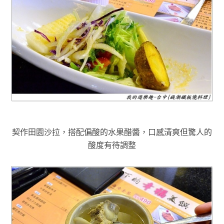
契作田園沙拉，搭配偏酸的水果醋醬，口感清爽但驚人的
酸度有待調整