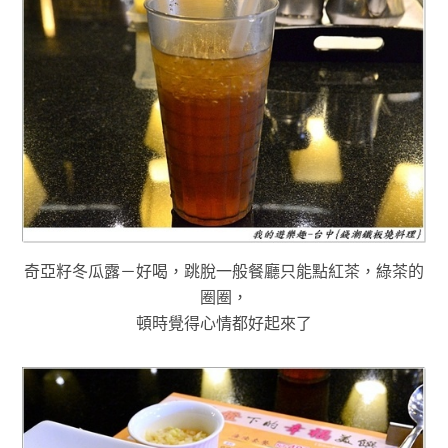
奇亞籽冬瓜露－好喝，跳脫一般餐廳只能點紅茶，綠茶的
圈圈，
頓時覺得心情都好起來了