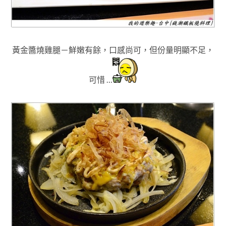
黃金醬燒雞腿－鮮嫩有餘
，
口感尚可
，
但份量明顯不足
，
可惜
…