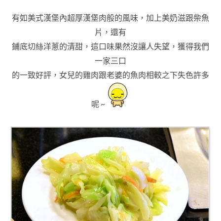
有如美式漢堡內超厚漢堡肉般的風味
，加上美奶滋跟柴魚
片
，還有
鋪底切絲洋蔥的清甜
，這口味果然沒讓人失望
，
獲得我們
一家三口
的一致好評
，女兒的雞肉跟老婆的魚肉相較之下失色許多
呢 ~