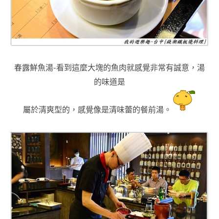
春露鮮魚湯-看到這麼大塊的魚肉就感覺非常有誠意
，湯
的味道是
屬於清爽型的
，感覺像是清味蕾的餐前湯
。