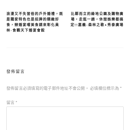
浪漫又不失習俗的戶外婚禮，既
比鄰而立的綠地公園及購物廣
文
是獨家特色也是招牌的精緻好
場，走逛一趟，休閒娛樂都搞
章
食，辦婚宴嚐美食請來彰化員
定!!嘉義-森林之歌+秀泰廣場
林-食觀天下婚宴會館
導
覽
發佈留言
發佈留言必須填寫的電子郵件地址不會公開。
必填欄位標示為
*
留言
*