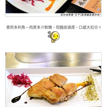
香煎多利魚－肉質多汁軟嫩，但麵皮過厚
，口感大扣分 !!