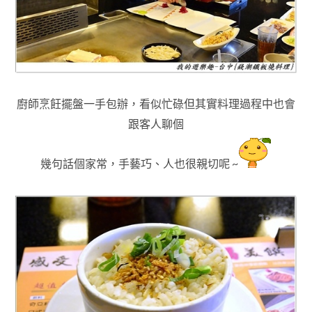
廚師烹飪擺盤一手包辦
，看似忙碌但其實料理過程中也會
跟客人聊個
幾句話個家常
，手藝巧
人也
很親切呢 ~
、