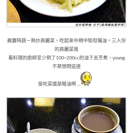
晨露時蔬－熱炒高麗菜，吃起來中規中矩但偏油
。
三人份
的高麗菜我
看料理的廚師至少倒了100~200cc的油下去烹煮
，young
不禁想問這道
是吃菜還是喝油
啊
…