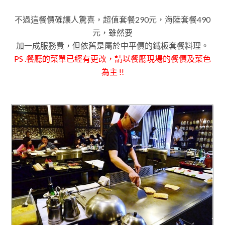
不過這餐價確讓人驚喜
，
超值套餐290元
，
海陸套餐490
元
，
雖然要
加一成服務費
，但依舊是屬於中平價的鐵板套餐料理
。
PS .餐廳的菜單已經有更改，請以餐廳現場的餐價及菜色
為主 !!