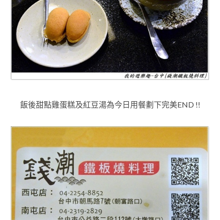
飯後甜點雞蛋糕及紅豆湯為今日用餐劃下完美END !!