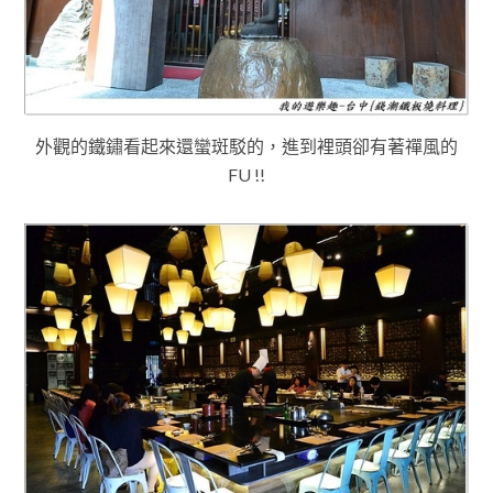
外觀的鐵鏽看起來還蠻斑駁的，進到裡頭卻有著禪風的
FU !!