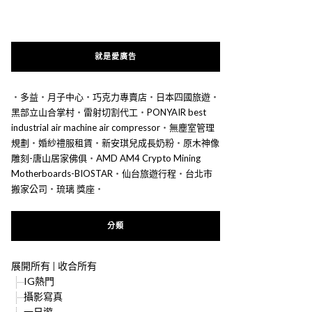
就是愛廣告
‧
多益
‧
月子中心
‧
巧克力專賣店
‧
日本四國旅遊
‧
黑部立山合掌村
‧
雷射切割代工
‧
PONYAIR best
industrial air machine air compressor
‧
無塵室管理
規劃
‧
婚紗禮服租賃
‧
新安琪兒成長奶粉
‧
原木神像
雕刻-唐山居家佛俱
‧
AMD AM4 Crypto Mining
Motherboards-BIOSTAR
‧
仙台旅遊行程
‧
台北市
搬家公司
‧
琉璃 獎座
‧
分類
展開所有
|
收合所有
IG熱門
攝影寫真
一日遊