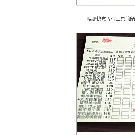
瞧那快煮等待上桌的鍋