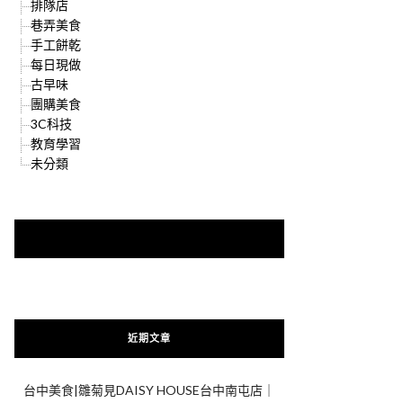
排隊店
巷弄美食
手工餅乾
每日現做
古早味
團購美食
3C科技
教育學習
未分類
快來加入{食在好遊趣粉絲團}
近期文章
台中美食|雛菊見DAISY HOUSE台中南屯店｜