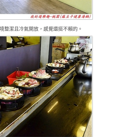
境整潔且
冷氣開放，感覺還挺不賴的
。