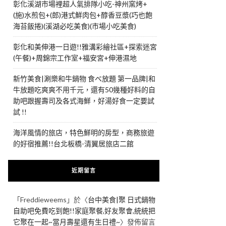
彰化溪湖市場裡超人氣排隊小吃-神州窯烤+
(施)水煎包+(郎)港式鮮肉包+醇香豆漿(巧也飽
海苔飯捲)(溪湖必吃美食)(市場小吃美食)
彰化和美伸港一日遊!!雅溝彩繪社區+探索迷宮
(午餐)+周錦宗工作室+福安宮+伸港濕地
新竹美食|涮樂和牛鍋物 食べ放題 第一品牌|和
牛放題吃爽爽不用千元，還有50幾種好料的自
助吧跟握壽司及各式海鮮，好湯好食一定要試
試 !!
海洋風情的旅店，特色鮮明的房型，商務旅遊
的好宿推薦!!台北板橋-清翼居旅店二館
近期留言
「
Freddieweems
」於〈
台中美食|聚 日式鍋物
自助吧免費吃到飽!!家庭聚餐,好友聚會,統統把
它聚在一起~當月壽星還有生日禮~
〉發佈留言