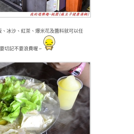
飯
、冰沙
、紅茶
、爆米花及醬料就可以任
要切記不要浪費喔 ~