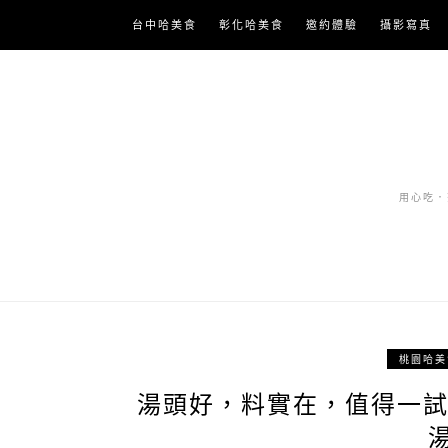
Skip
台中哈美食
彰化哈美食
邀約體驗
攝影寫真
to
content
用心吃．努
桃園哈美
湯頭好，料實在，值得一試