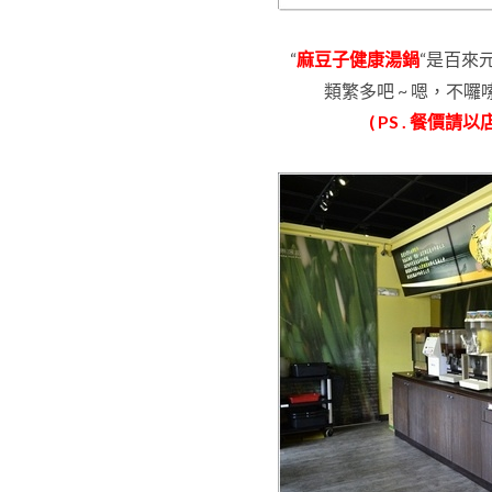
“
麻豆子健康湯鍋
“
是百來
類繁多吧 ~
嗯
，不囉
( PS . 餐價