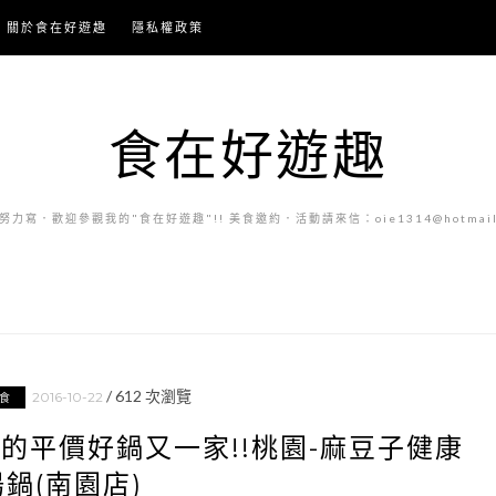
關於食在好遊趣
隱私權政策
食在好遊趣
力寫．歡迎參觀我的"食在好遊趣"!! 美食邀約．活動請來信：oie1314@hotmail.
/
612
次瀏覽
2016-10-22
食
的平價好鍋又一家!!桃園-麻豆子健康
湯鍋(南園店)