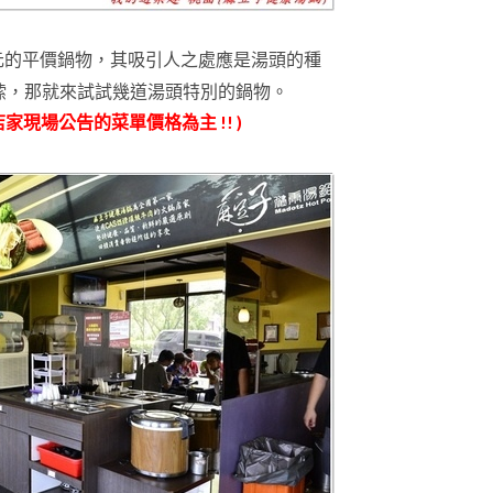
元的平價鍋物
，
其吸引人之處應是湯頭的種
嗦
，那就來試試幾道湯頭特別的鍋物
。
請以店家現場公告的菜單價格為主 !! )