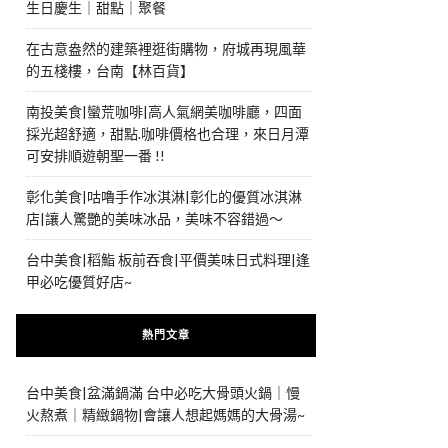
生日慶生｜甜點｜聚餐
在古意盎然的建築裡逛街購物，府城再現風華
的五棧樓，台南【林百貨】
南投美食|蠻荒咖啡|高人氣網美咖啡廳，四面
採光超舒適，甜點.咖啡價格也合理，來日月潭
可安排順遊朝聖一番 !!
彰化美食|咕嚕手作冰淇淋|彰化的優質冰淇淋
店|讓人驚艷的美味冰品，美味不容錯過～
台中美食|稻鮨 板前吞食|平價美味日式料理|逢
甲必吃優質好店~
熱門文章
台中美食|盆滿鍋滿 台中必吃大骨頭火鍋｜慢
火熬煮｜精緻鍋物|會讓人想起媽媽的大骨湯~