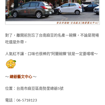
對了
離開前別忘了台南麻豆的名產－碗粿，不論是現場
，
吃還是外帶
，
阿蘭碗粿”就是一定要嚐嚐～
人氣紅不讓
．口味也很棒的”
～
總爺藝文中心
～
位置：台南市麻豆區南勢里總爺5號
電話：06-5718123