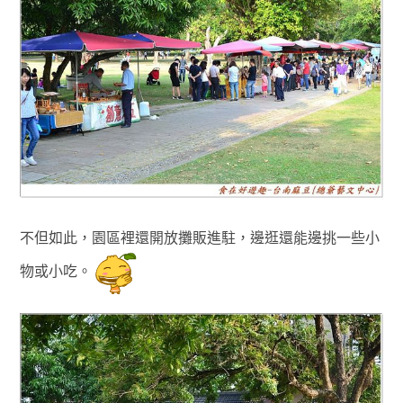
不但如此，園區裡還開放攤販進駐
，邊逛還能邊挑一些小
物或小吃
。