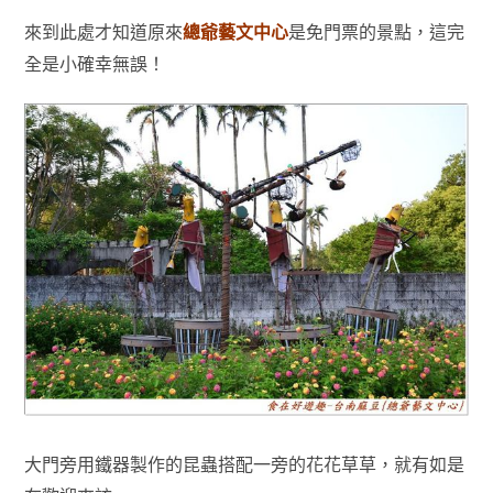
來到此處才知道原來
總爺藝文中心
是免門票的
景點
，這完
全
是
小確幸無誤
！
大門旁用鐵器製作的昆蟲搭配一旁的花花草草，就有如是