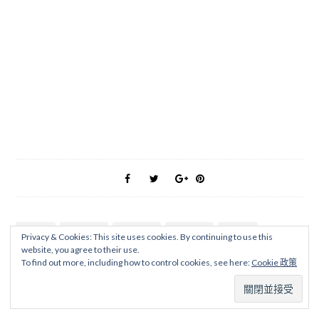
免門票
南部之旅
台南景點
國內旅遊
展覽館
Privacy & Cookies: This site uses cookies. By continuing to use this
website, you agree to their use.
日式建築
綠地公園
總爺藝文中心
藝術園地
藝術文創
To find out more, including how to control cookies, see here:
Cookie 政策
親子休閒
輕旅行
野餐踏青
阿蘭碗粿
麻豆景點