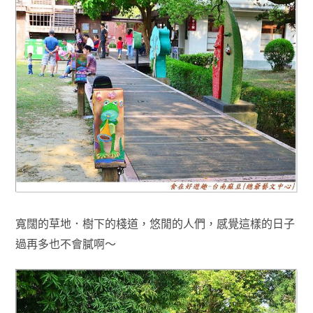
寬闊的草地．樹下的棧道，悠閒的人們
，感覺這樣的日子
過再多也不會膩
啊～