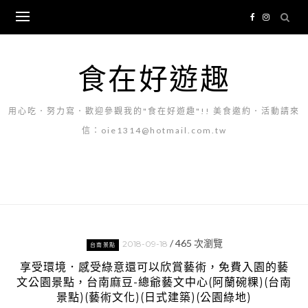
Skip
to
content
食在好遊趣
用心吃．努力寫．歡迎參觀我的"食在好遊趣"!! 美食邀約．活動請來
信：oie1314@hotmail.com.tw
/
465
次瀏覽
2018-09-18
台南景點
享受環境．感受綠意還可以欣賞藝術，免費入園的藝
文公園景點，台南麻豆-總爺藝文中心(阿蘭碗粿)(台南
景點)(藝術文化)(日式建築)(公園綠地)