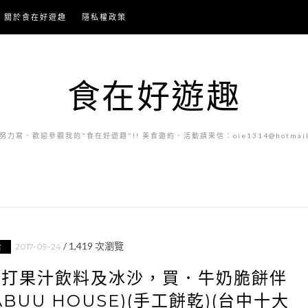
關於食在好遊趣
隱私權政策
食在好遊趣
力寫．歡迎參觀我的"食在好遊趣"!! 美食邀約．活動請來信：oie1314@hotmail.
/
1,419
次瀏覽
2017-09-24
食
現打果汁飲料及冰沙，買．牛奶脆餅伴
BUU HOUSE)(手工餅乾)(台中十大