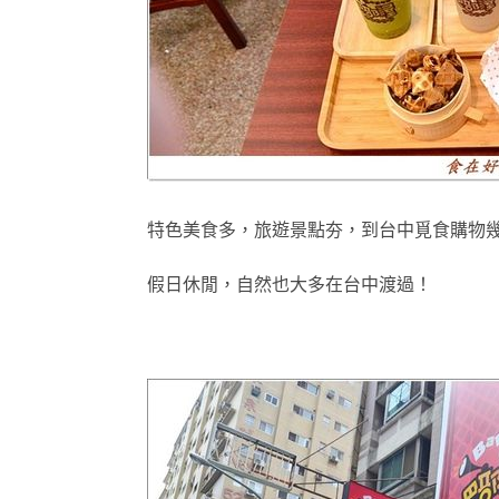
特色美食多
，
旅遊景點夯
，
到台中覓食購物
假日休閒
，
自然
也大多在台中渡過！