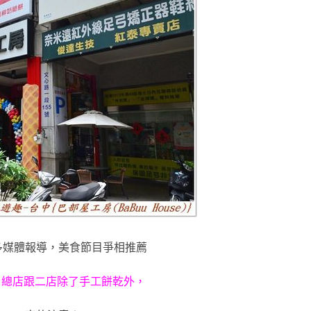
多媒體報導
，美食節目爭相推薦
，
總店跟二店除了手工餅
乾外
，