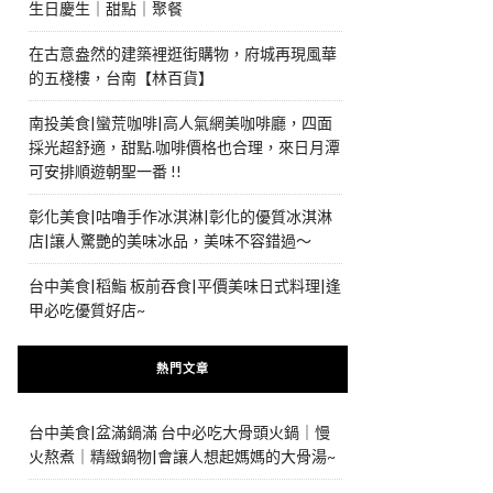
生日慶生｜甜點｜聚餐
在古意盎然的建築裡逛街購物，府城再現風華
的五棧樓，台南【林百貨】
南投美食|蠻荒咖啡|高人氣網美咖啡廳，四面
採光超舒適，甜點.咖啡價格也合理，來日月潭
可安排順遊朝聖一番 !!
彰化美食|咕嚕手作冰淇淋|彰化的優質冰淇淋
店|讓人驚艷的美味冰品，美味不容錯過～
台中美食|稻鮨 板前吞食|平價美味日式料理|逢
甲必吃優質好店~
熱門文章
台中美食|盆滿鍋滿 台中必吃大骨頭火鍋｜慢
火熬煮｜精緻鍋物|會讓人想起媽媽的大骨湯~