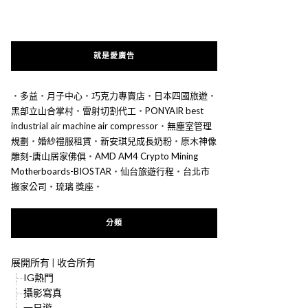
就是愛廣告
‧
多益
‧
月子中心
‧
巧克力專賣店
‧
日本四國旅遊
‧
黑部立山合掌村
‧
雷射切割代工
‧
PONYAIR best
industrial air machine air compressor
‧
無塵室管理
規劃
‧
婚紗禮服租賃
‧
新安琪兒成長奶粉
‧
原木神像
雕刻-唐山居家佛俱
‧
AMD AM4 Crypto Mining
Motherboards-BIOSTAR
‧
仙台旅遊行程
‧
台北市
搬家公司
‧
琉璃 獎座
‧
分類
展開所有
|
收合所有
IG熱門
攝影寫真
一日遊