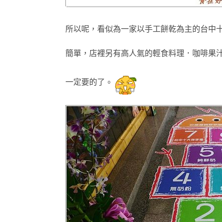
所以呢
，
看似為一家以手工餅乾為主的台中
簡單
，
店裡
另
有高人氣的輕食料理．咖啡
果
一定要的了
。