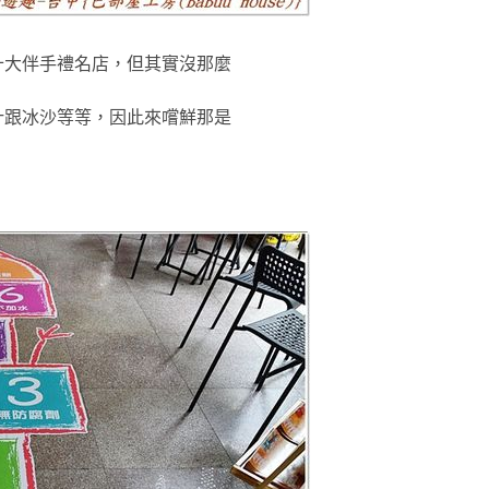
十大伴手禮名店
，但其實沒那麼
汁跟冰沙
等等
，因此來
嚐鮮那是