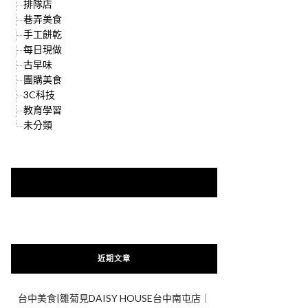
排隊店
巷弄美食
手工餅乾
每日現做
古早味
團購美食
3C科技
教育學習
未分類
快來加入{食在好遊趣粉絲團}
近期文章
台中美食|雛菊見DAISY HOUSE台中南屯店｜