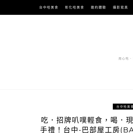
Skip
台中哈美食
彰化哈美食
邀約體驗
攝影寫真
to
content
用心吃．努
台中哈美
吃．招牌叭噗輕食，喝．
手禮！台中-巴部屋工房(BA