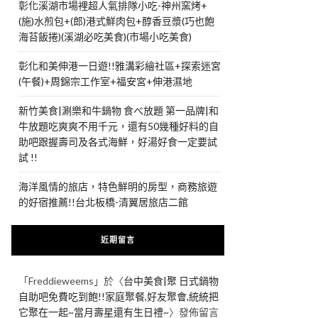
彰化溪湖市場裡超人氣排隊小吃-神州窯烤+
(施)水煎包+(郎)港式鮮肉包+醇香豆漿(巧也飽
海苔飯捲)(溪湖必吃美食)(市場小吃美食)
彰化和美伸港一日遊!!雅溝彩繪社區+探索迷宮
(午餐)+周錦宗工作室+福安宮+伸港濕地
新竹美食|涮樂和牛鍋物 食べ放題 第一品牌|和
牛放題吃爽爽不用千元，還有50幾種好料的自
助吧跟握壽司及各式海鮮，好湯好食一定要試
試 !!
海洋風情的旅店，特色鮮明的房型，商務旅遊
的好宿推薦!!台北板橋-清翼居旅店二館
近期留言
「
Freddieweems
」於〈
台中美食|聚 日式鍋物
自助吧免費吃到飽!!家庭聚餐,好友聚會,統統把
它聚在一起~當月壽星還有生日禮~
〉發佈留言